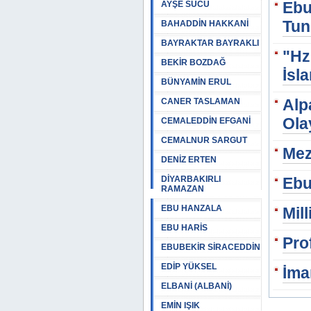
Ebu
AYŞE SUCU
Tun
BAHADDİN HAKKANİ
BAYRAKTAR BAYRAKLI
"Hz
BEKİR BOZDAĞ
İsl
BÜNYAMİN ERUL
Alp
CANER TASLAMAN
Ola
CEMALEDDİN EFGANİ
CEMALNUR SARGUT
Mez
DENİZ ERTEN
DİYARBAKIRLI
Ebu
RAMAZAN
EBU HANZALA
Mil
EBU HARİS
Pro
EBUBEKİR SİRACEDDİN
EDİP YÜKSEL
İma
ELBANİ (ALBANİ)
EMİN IŞIK