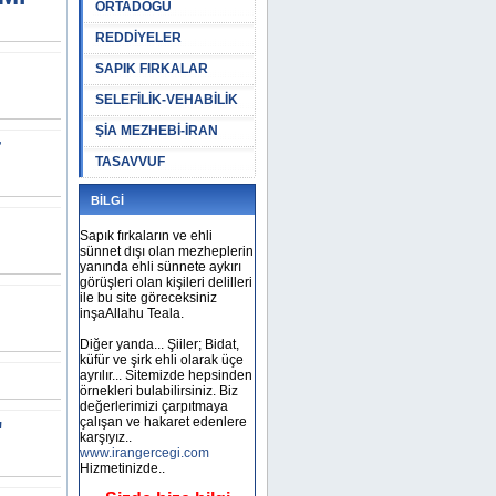
ORTADOĞU
REDDİYELER
SAPIK FIRKALAR
SELEFİLİK-VEHABİLİK
ŞİA MEZHEBİ-İRAN
T
TASAVVUF
BİLGİ
Sapık fırkaların ve ehli
sünnet dışı olan mezheplerin
yanında ehli sünnete aykırı
görüşleri olan kişileri delilleri
ile bu site göreceksiniz
inşaAllahu Teala.
Diğer yanda... Şiiler; Bidat,
küfür ve şirk ehli olarak üçe
ayrılır... Sitemizde hepsinden
örnekleri bulabilirsiniz. Biz
değerlerimizi çarpıtmaya
çalışan ve hakaret edenlere
"
karşıyız..
www.irangercegi.com
Hizmetinizde..