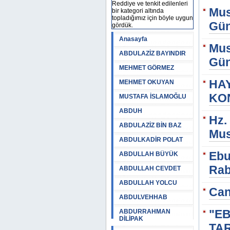
Reddiye ve tenkit edilenleri
Mus
bir kategori altında
topladığımız için böyle uygun
Gün
gördük.
Anasayfa
Mus
ABDULAZİZ BAYINDIR
Gün
MEHMET GÖRMEZ
HA
MEHMET OKUYAN
KON
MUSTAFA İSLAMOĞLU
ABDUH
Hz.
ABDULAZİZ BİN BAZ
Mus
ABDULKADİR POLAT
Ebu
ABDULLAH BÜYÜK
Rab
ABDULLAH CEVDET
ABDULLAH YOLCU
Can
ABDULVEHHAB
"E
ABDURRAHMAN
DİLİPAK
TAR