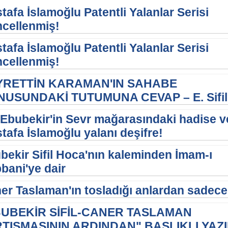
tafa İslamoğlu Patentli Yalanlar Serisi
cellenmiş!
tafa İslamoğlu Patentli Yalanlar Serisi
cellenmiş!
YRETTİN KARAMAN'IN SAHABE
USUNDAKİ TUTUMUNA CEVAP – E. Sifil
 Ebubekir'in Sevr mağarasındaki hadise v
tafa İslamoğlu yalanı deşifre!
bekir Sifil Hoca'nın kaleminden İmam-ı
bani'ye dair
er Taslaman'ın tosladığı anlardan sadece 
BUBEKİR SİFİL-CANER TASLAMAN
TIŞMASININ ARDINDAN" BAŞLIKLI YAZI