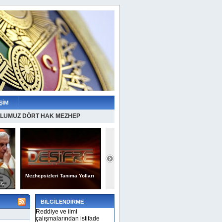
ŞİM
LUMUZ DÖRT HAK MEZHEP
Mezhepsizleri Tanıma Yolları
İRAN'IN DESTEKLEDİĞİ
Irak ve İr
z,
ESED KATLİAMI
hainlik yü
BİLGİLENDİRME
Reddiye ve ilmi
çalışmalarından istifade