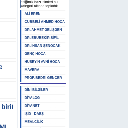
ettiğimiz bazı isimleri bu
kategori altında topladık..
ALİ EREN
CÜBBELİ AHMED HOCA
DR. AHMET GELİŞGEN
DR. EBUBEKİR SİFİL
DR. İHSAN ŞENOCAK
GENÇ HOCA
HÜSEYİN AVNİ HOCA
e
MAVERA
PROF. BEDRİ GENCER
DİNİ BİLGİLER
DİYALOG
biri!
DİYANET
IŞİD - DAEŞ
MEALCİLİK
MI