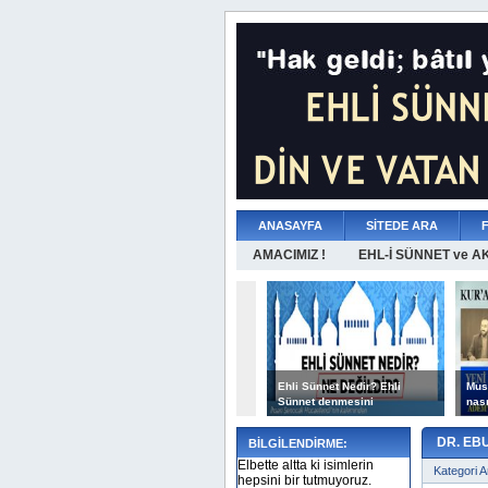
ANASAYFA
SİTEDE ARA
AMACIMIZ !
EHL-İ SÜNNET ve A
Ehli Sünnet Nedir? Ehli
Must
Sünnet denmesini
nası
DR. EBU
BİLGİLENDİRME:
Elbette altta ki isimlerin
Kategori A
hepsini bir tutmuyoruz.