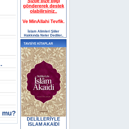
Sizde bize bilgi
göndererek destek
olabilirsiniz..
Ve MinAllahi Tevfik.
İslam Alimleri Şiiler
Hakkında Neler Dediler..
TAVSİYE KİTAPLAR
.
u mu?
DELİLLERİYLE
İSLAM AKAİDİ