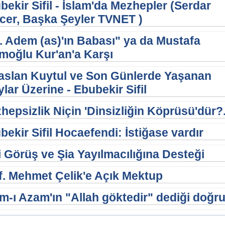
bekir Sifil - İslam'da Mezhepler (Serdar
cer, Başka Şeyler TVNET )
. Adem (as)'ın Babası" ya da Mustafa
amoğlu Kur'an'a Karşı
aslan Kuytul ve Son Günlerde Yaşanan
ylar Üzerine - Ebubekir Sifil
hepsizlik Niçin 'Dinsizliğin Köprüsü'dür?.
bekir Sifil Hocaefendi: İstiğase vardır
li Görüş ve Şia Yayılmacılığına Desteği
f. Mehmet Çelik'e Açık Mektup
m-ı Azam'ın "Allah göktedir" dediği doğr