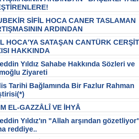
EŞTİRENLERE!
UBEKİR SİFİL HOCA CANER TASLAMAN
RTIŞMASININ ARDINDAN
İL HOCA'YA SATAŞAN CANTÜRK CERŞİ
ISI HAKKINDA
eddin Yıldız Sahabe Hakkında Sözleri ve
amoğlu Ziyareti
is Tarihi Bağlamında Bir Fazlur Rahman
tirisi(*)
M EL-GAZZÂLÎ VE İHYÂ
eddin Yıldız'ın "Allah arşından gözetliyor
na reddiye..