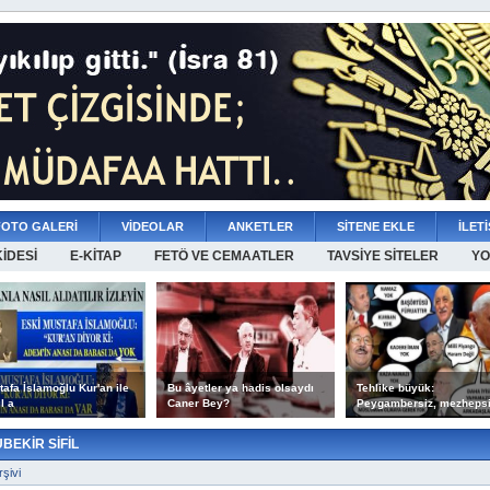
FOTO GALERİ
VİDEOLAR
ANKETLER
SİTENE EKLE
İLETİ
KİDESİ
E-KİTAP
FETÖ VE CEMAATLER
TAVSİYE SİTELER
YO
afa İslamoğlu Kur'an ile
Bu âyetler ya hadis olsaydı
Tehlike büyük:
l a
Caner Bey?
Peygambersiz, mezhepsi
BEKİR SİFİL
rşivi