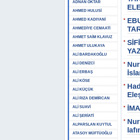
ADNAN OKTAR
EL
AHMED HULUSİ
EB
AHMED KADIYANİ
TA
AHMEDİYE CEMAATİ
AHMET SAİM KLAVUZ
SİF
AHMET ULUKAYA
YAZ
ALİ BARDAKOĞLU
Nur
ALİ DENİZCİ
İsl
ALİ ERBAŞ
ALİ KÖSE
Had
ALİ KÜÇÜK
Eleş
ALİ RIZA DEMİRCAN
İMA
ALİ SUAVİ
ALİ ŞERİATİ
Nur
ALPARSLAN KUYTUL
lafı
ATASOY MÜFTÜOĞLU