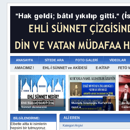
ANASAYFA
SİTEDE ARA
FOTO GALERİ
VİDEOLAR
AMACIMIZ !
EHL-İ SÜNNET ve AKİDESİ
E-KİTAP
FETÖ 
Ehli Sünnet Nedir? Ehli
Mustafa İslamoğlu Kur'an ile
Bu ây
Sünnet denmesini
nasıl a
Caner
ALİ EREN
BİLGİLENDİRME:
Elbette altta ki isimlerin
Kategori Arşivi
hepsini bir tutmuyoruz.