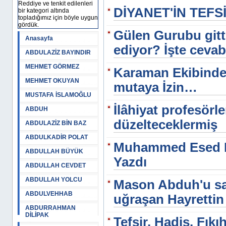
Reddiye ve tenkit edilenleri
DİYANET'İN TEFS
bir kategori altında
topladığımız için böyle uygun
gördük.
Gülen Gurubu gitti
Anasayfa
ediyor? İşte cevab
ABDULAZİZ BAYINDIR
MEHMET GÖRMEZ
Karaman Ekibinde k
MEHMET OKUYAN
mutaya İzin…
MUSTAFA İSLAMOĞLU
İlâhiyat profesörle
ABDUH
düzelteceklermiş
ABDULAZİZ BİN BAZ
ABDULKADİR POLAT
Muhammed Esed Ki
ABDULLAH BÜYÜK
Yazdı
ABDULLAH CEVDET
ABDULLAH YOLCU
Mason Abduh'u sa
ABDULVEHHAB
uğraşan Hayretti
ABDURRAHMAN
DİLİPAK
Tefsir, Hadis, Fıkıh