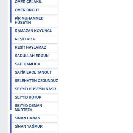
ÖMER ÇELAKIL
ÖMER ÖNGÜT
PİR MUHAMMED
HÜSEYİN
RAMAZAN KOYUNCU
REŞİD RIZA
REŞİT HAYLAMAZ
SADULLAH ERGÜN
SAİT ÇAMLICA
SAYİK EROL TANGUT
SELEHATTİN ÖZGÜNDÜZ
SEYYİD HÜSEYİN NASR
SEYYİD KUTUP
SEYYİD OSMAN
MÜRTEZA
SİNAN CANAN
SİNAN YAĞMUR