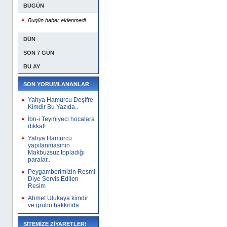
BUGÜN
Bugün haber eklenmedi.
DÜN
SON 7 GÜN
BU AY
SON YORUMLANANLAR
Yahya Hamurcu Deşifre
Kimdir Bu Yazıda..
İbn-i Teymiyeci hocalara
dikkat!
Yahya Hamurcu
yapılanmasının
Makbuzsuz topladığı
paralar..
Peygamberimizin Resmi
Diye Servis Edilen
Resim
Ahmet Ulukaya kimdir
ve grubu hakkında
SİTEMİZE ZİYARETLER!