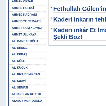
ADNAN OKTAR
Fethullah Gülen'i
AHMED HULUSİ
AHMED KADIYANİ
Kaderi inkarın tehl
AHMEDİYE CEMAATİ
AHMET SAİM KLAVUZ
Kaderi inkâr Et İm
AHMET ULUKAYA
Şekli Boz!
ALİ BARDAKOĞLU
ALİ DENİZCİ
ALİ ERBAŞ
ALİ KÖSE
ALİ KÜÇÜK
ALİ RIZA DEMİRCAN
ALİ SUAVİ
ALİ ŞERİATİ
ALPARSLAN KUYTUL
ATASOY MÜFTÜOĞLU