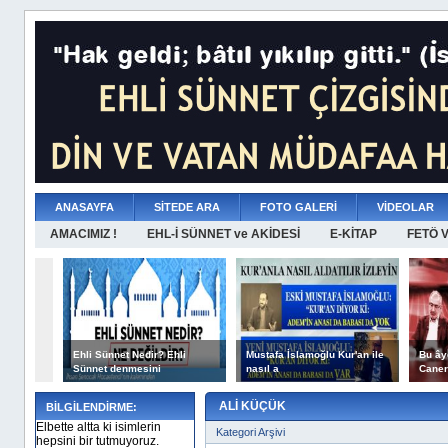
ANASAYFA
SİTEDE ARA
FOTO GALERİ
VİDEOLAR
AMACIMIZ !
EHL-İ SÜNNET ve AKİDESİ
E-KİTAP
FETÖ 
Ehli Sünnet Nedir? Ehli
Mustafa İslamoğlu Kur'an ile
Bu ây
Sünnet denmesini
nasıl a
Caner
ALİ KÜÇÜK
BİLGİLENDİRME:
Elbette altta ki isimlerin
Kategori Arşivi
hepsini bir tutmuyoruz.