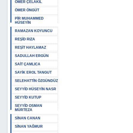
ÖMER ÇELAKIL
ÖMER ÖNGÜT
PİR MUHAMMED
HÜSEYİN
RAMAZAN KOYUNCU
REŞİD RIZA
REŞİT HAYLAMAZ
SADULLAH ERGÜN
SAİT ÇAMLICA
SAYİK EROL TANGUT
SELEHATTİN ÖZGÜNDÜZ
SEYYİD HÜSEYİN NASR
SEYYİD KUTUP
SEYYİD OSMAN
MÜRTEZA
SİNAN CANAN
SİNAN YAĞMUR