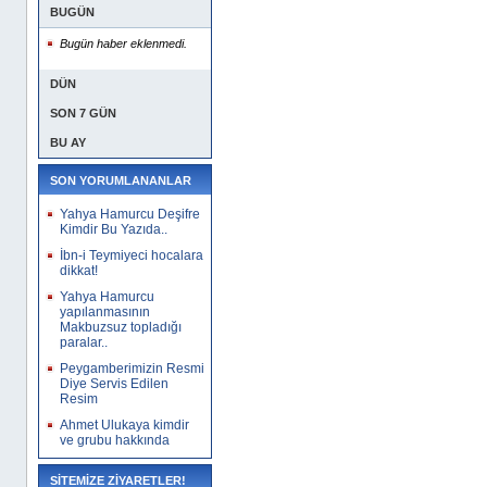
BUGÜN
Bugün haber eklenmedi.
DÜN
SON 7 GÜN
BU AY
SON YORUMLANANLAR
Yahya Hamurcu Deşifre
Kimdir Bu Yazıda..
İbn-i Teymiyeci hocalara
dikkat!
Yahya Hamurcu
yapılanmasının
Makbuzsuz topladığı
paralar..
Peygamberimizin Resmi
Diye Servis Edilen
Resim
Ahmet Ulukaya kimdir
ve grubu hakkında
SİTEMİZE ZİYARETLER!