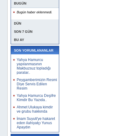
BUGÜN
Bugün haber eklenmedi.
DÜN
SON 7 GÜN
BU AY
SON YORUMLANANLAR
Yahya Hamurcu
yapılanmasının
Makbuzsuz topladığı
paralar..
Peygamberimizin Resmi
Diye Servis Edilen
Resim
Yahya Hamurcu Deşifre
Kimdir Bu Yazıda..
Ahmet Ulukaya kimdir
ve grubu hakkında
İmam Suyuti'ye hakaret
eden ilahiyatçı Yunus
Apaydın