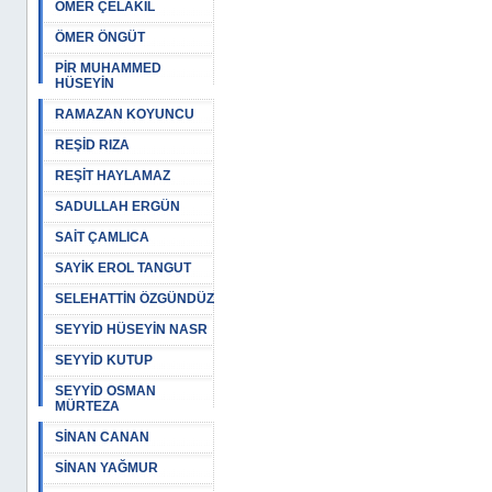
ÖMER ÇELAKIL
ÖMER ÖNGÜT
PİR MUHAMMED
HÜSEYİN
RAMAZAN KOYUNCU
REŞİD RIZA
REŞİT HAYLAMAZ
SADULLAH ERGÜN
SAİT ÇAMLICA
SAYİK EROL TANGUT
SELEHATTİN ÖZGÜNDÜZ
SEYYİD HÜSEYİN NASR
SEYYİD KUTUP
SEYYİD OSMAN
MÜRTEZA
SİNAN CANAN
SİNAN YAĞMUR