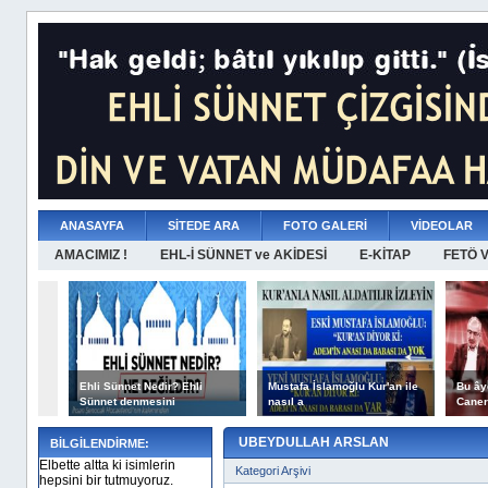
ANASAYFA
SİTEDE ARA
FOTO GALERİ
VİDEOLAR
AMACIMIZ !
EHL-İ SÜNNET ve AKİDESİ
E-KİTAP
FETÖ 
Ehli Sünnet Nedir? Ehli
Mustafa İslamoğlu Kur'an ile
Bu ây
Sünnet denmesini
nasıl a
Caner
UBEYDULLAH ARSLAN
BİLGİLENDİRME:
Elbette altta ki isimlerin
Kategori Arşivi
hepsini bir tutmuyoruz.