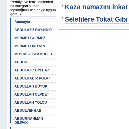
Reddiye ve tenkit edilenleri
Kaza namazını inkar
bir kategori altında
topladığımız için böyle uygun
gördük.
Selefilere Tokat Gibi
Anasayfa
ABDULAZİZ BAYINDIR
MEHMET GÖRMEZ
MEHMET OKUYAN
MUSTAFA İSLAMOĞLU
ABDUH
ABDULAZİZ BİN BAZ
ABDULKADİR POLAT
ABDULLAH BÜYÜK
ABDULLAH CEVDET
ABDULLAH YOLCU
ABDULVEHHAB
ABDURRAHMAN
DİLİPAK