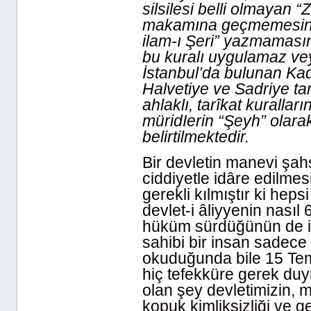
silsilesi belli olmayan “
makamına geçmemesini, 
ilam-ı Şeri” yazmamasını,
bu kuralı uygulamaz vey
İstanbul’da bulunan Kadi
Halvetiye ve Sadriye tarik
ahlaklı, tarîkat kuralları
müridIerin “Şeyh” olarak
belirtilmektedir.
Bir devletin manevi şahs
ciddiyetle idâre edilme
gerekli kılmıştır ki hep
devlet-i âliyyenin nası
hüküm sürdüğünün de izâ
sahibi bir insan sadece
okuduğunda bile 15 Te
hiç tefekküre gerek duy
olan şey devletimizin, 
kopuk kimliksizliği ve g