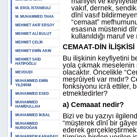
mahiyet ve keyfiyette
vakıf, dernek, sendik
M. EROL İSTANBULİ
dînî vasıf bildirmeyen
M. MUHAMMED TAHA
“cemaat” mefhumunu
MEHMET AKİF ERSOY
esasına müstenid dînî
MEHMET ALİ BULUT
kullanıldığı maruf ve
MEHMET ÇELİK
CEMAAT-DİN İLİŞKİSİ
MEHMET EMİN AKIN
Bu ilişkinin keyfiyetini 
MEHMET SAİD
yola çıkmak meselenin
HATİPOĞLU
olacaktır. Öncelikle “C
MEVDUDİ
meşrûiyeti var mıdır? Ce
MUHAMMED EMİN
fonksiyonu icrâ ettiler,
YILDIRIM
etmektedirler?
MUHAMMED ESED
MUHAMMED
a) Cemaaat nedir?
HAMİDULLAH
Bizi ve bu yazıyı ilgil
MUHAMMED İKBAL
“müşterek dînî bir gâyenin
MUHAMMED
NURDOĞAN
ederek gerçekleştirmek 
MUHARREM KARABAY/