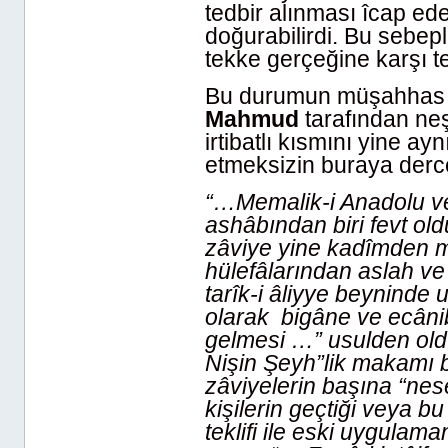
tedbir alınması îcap ed
doğurabilirdi. Bu sebep
tekke gerçeğine karşı te
Bu durumun müşahhas b
Mahmud
tarafından n
irtibatlı kısmını yine 
etmeksizin buraya derc
“…Memalik-i Anadolu v
ashâbından biri fevt ol
zâviye yine kadîmden me
hülefâlarından aslah ve
tarîk-i âliyye beyninde
olarak bigâne ve ecâni
gelmesi …”
usulden old
Nişin Şeyh”lik makamı 
zâviyelerin başına “nese
kişilerin geçtiği veya b
teklifi ile eski uygulama