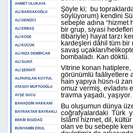
AHMET ULUKAYA
Şöyle ki; bu topraklarda
ALİ BARDAKOĞLU
söylüyorum) kendini Sün
ALİ DENİZCİ
sebeple adına “hizmet 
bir grup, siyasi hedefle
ALİ ERBAŞ
itibariyle) hayat tarzı 
ALİ KÖSE
kardeşleri dâhil tüm bir 
ALİ KÜÇÜK
savaş uçakları/helikopter
ALİ RIZA DEMİRCAN
bombaladı. Kan döktü.
ALİ SUAVİ
Vitrine konan hatiplere, 
ALİ ŞERİATİ
görünümlü faâliyetlere
ALPARSLAN KUYTUL
hain yapıya hüsn-ü zan
omuz vermiş, evladını e
ATASOY MÜFTÜOĞLU
travma yaşadı, yaşıyor.
AYŞE SUCU
BAHADDİN HAKKANİ
Bu oluşumun dünya üzer
coğrafyalardaki Türk 
BAYRAKTAR BAYRAKLI
İslâmî hizmet, dil, kül
BEKİR BOZDAĞ
olan ve bu sebeple kend
BÜNYAMİN ERUL