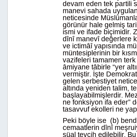
devam eden tek partili si
manevi sahada uygulan
neticesinde Müslümanlara
görünür hale gelmiş tari
ismi ve ifade biçimidir.
dînî manevî değerlere k
ve ictimâî yapısında müh
müntesiplerinin bir kısm
vazifeleri tamamen terk 
âmiyane tâbirle “yer al
vermiştir. İşte Demokrat
gelen serbestiyet netice
altında yeniden talim, te
başlayabilmişlerdir. Me
ne fonksiyon ifa eder” 
tasavvuf ekolleri ne ya
Peki böyle ise (b) bend
cemaatlerin dînî meşruiye
süal tevcih edilebilir. 