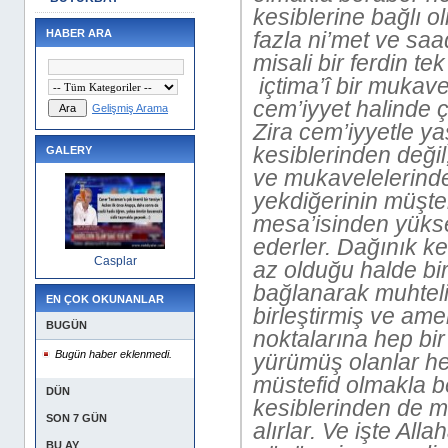
kesiblerine bağlı o
HABER ARA
fazla ni’met ve saa
misali bir ferdin te
içtima’î bir mukav
cem’iyyet halinde ç
Gelişmiş Arama
Zira cem’iyyetle ya
kesiblerinden değil
GALERY
ve mukavelelerinde
yekdiğerinin müşte
mesa’isinden yüksek
ederler. Dağınık ke
Casplar
az olduğu halde bi
bağlanarak muhtelif
EN ÇOK OKUNANLAR
birleştirmiş ve amell
BUGÜN
noktalarına hep bir
Bugün haber eklenmedi.
yürümüş olanlar he
müstefid olmakla b
DÜN
kesiblerinden de m
SON 7 GÜN
alırlar. Ve işte Al
BU AY