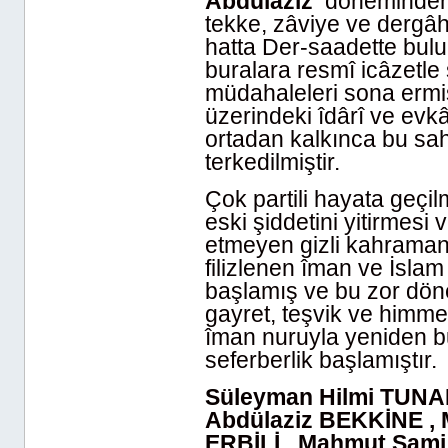
Abdülaziz
döneminden b
tekke, zâviye ve dergâh
hatta Der-saadette bulu
buralara resmî icâzetle
müdahaleleri sona ermiş
üzerindeki îdârî ve evkâ
ortadan kalkınca bu sah
terkedilmiştir.
Çok partili hayata geçilm
eski şiddetini yitirmes
etmeyen gizli kahramanl
filizlenen îman ve İsla
başlamış ve bu zor döne
gayret, teşvik ve himm
îman nuruyla yeniden b
seferberlik başlamıştır.
Süleyman Hilmi TUNAH
Abdülaziz BEKKİNE ,
ERBİLİ , Mahmut Sa