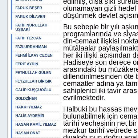
edilmiş, dışa sıkı suret
olunamayan gizli hedef v
FARUK BEŞER
düşünmek devlet açısınd
FARUK DİLAVER
Bu sebeple bir yılı aşk
FATİH NURULLAH
UŞŞAKİ
programlarında ve siya
FATİH TEZCAN
din-cemaat ilişkisi nok
mütâlaalar paylaşılmakt
FAZLURRAHMAN
her iki ilişki açısından
FEHMİ İLKAY ÇEÇEN
Hadiseye son derece ön 
FERİT AYDIN
arasındaki bu müzâkere
FETHULLAH GÜLEN
dillendirilmesinden öte 
FEYZULLAH BİRIŞIK
cemaatler adına ya ta
sahiplenici iki tavır ar
GALİP KUŞÇUOĞLU
evrilmektedir.
GOLDZİHER
HAKKI YILMAZ
Halbuki bu hassas mevz
bulunabilmek için cema
HALİS AYDEMİR
târîhî vechesinin net bi
HASAN KAMİL YILMAZ
mezkur tarihî vetirede s
HASAN ONAT
diyaloğunun doğru anal