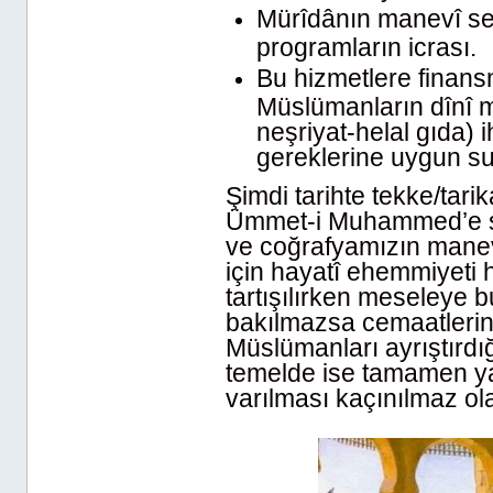
Mürîdânın manevî sey
programların icrası.
Bu hizmetlere finan
Müslümanların dînî 
neşriyat-helal gıda) ih
gereklerine uygun su
Şimdi tarihte tekke/tar
Ümmet-i Muhammed’e su
ve coğrafyamızın manevi
için hayatî ehemmiyeti 
tartışılırken meseleye bu
bakılmazsa cemaatlerin
Müslümanları ayrıştırdığ
temelde ise tamamen yan
varılması kaçınılmaz ola