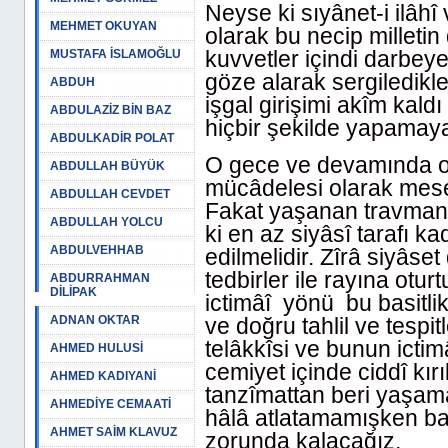
Neyse ki sıyânet-i ilâhî 
MEHMET OKUYAN
olarak bu necip milletin
kuvvetler içindi darbey
MUSTAFA İSLAMOĞLU
göze alarak sergiledikle
ABDUH
işgal girişimi akîm kaldı
ABDULAZİZ BİN BAZ
hiçbir şekilde yapamayac
ABDULKADİR POLAT
O gece ve devamında olup
ABDULLAH BÜYÜK
mücâdelesi olarak mesel
ABDULLAH CEVDET
Fakat yaşanan travmanın
ABDULLAH YOLCU
ki en az siyâsî tarafı ka
ABDULVEHHAB
edilmelidir. Zîrâ siyâs
tedbirler ile rayına otur
ABDURRAHMAN
DİLİPAK
ictimâî yönü bu basitlik 
ADNAN OKTAR
ve doğru tahlil ve tespit
telâkkîsi ve bunun icti
AHMED HULUSİ
cemiyet içinde ciddî kı
AHMED KADIYANİ
tanzîmattan beri yaşama
AHMEDİYE CEMAATİ
hâlâ atlatamamışken ba
AHMET SAİM KLAVUZ
zorunda kalacağız.