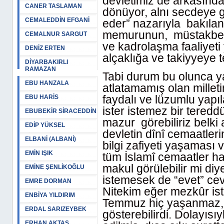
devletimiz de arkasında
CANER TASLAMAN
dönüyor, alnı secdeye g
CEMALEDDİN EFGANİ
eder” nazarıyla bakılan
memurunun, müstakbel 
CEMALNUR SARGUT
ve kadrolaşma faaliyeti 
DENİZ ERTEN
alçaklığa ve takiyyeye t
DİYARBAKIRLI
RAMAZAN
Tabi durum bu olunca y
EBU HANZALA
atlatamamış olan millet
faydalı ve lüzumlu yapı
EBU HARİS
ister istemez bir teredd
EBUBEKİR SİRACEDDİN
mazur görebiliriz belki 
EDİP YÜKSEL
devletin dînî cemaatleri
ELBANİ (ALBANİ)
bilgi zafiyeti yaşaması
EMİN IŞIK
tüm İslamî cemaatler h
makul görülebilir mi diy
EMİNE ŞENLİKOĞLU
istemesek de “evet” ce
EMRE DORMAN
Nitekim eğer mezkûr isti
ENBİYA YILDIRIM
Temmuz hiç yaşanmaz, 
ERDAL SARIZEYBEK
gösterebilirdi. Dolayısı
ERHAN AKTAŞ