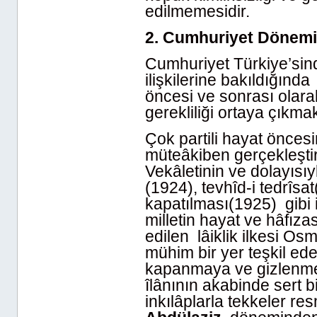
edilmemesidir.
2. Cumhuriyet Dönemi
Cumhuriyet Türkiye’sin
ilişkilerine bakıldığınd
öncesi ve sonrası olara
gerekliliği ortaya çıkmak
Çok partili hayat önces
müteâkiben gerçekleştir
Vekâletinin ve dolayısıy
(1924), tevhîd-i tedrîsa
kapatılması(1925) gibi in
milletin hayat ve hâfız
edilen lâiklik ilkesi O
mühim bir yer teşkil ede
kapanmaya ve gizlenmey
îlânının akabinde sert bir
inkılâplarla tekkeler re