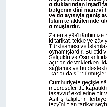
olduklarından irşâdî fa
bölgenin dînî manevî h
ve dolayısıyla geniş av
İslam telakkîlerinde u
olmuşlardır.
Zaten siyâsî târihimize
ki tarikat, tekke ve zâv
Türkleşmesi ve İslaml
oynamışlardır. Bu etki 
Selçuklu ve Osmanlı idâ
açıdan desteklerken, idâ
sağlamış ve bu destekle
kadar da sürdürmüşlerd
Cumhuriyete geçişle sâ
medreseler de kapatıldığ
tasavvuf ekollerine bir 
Asıl işi tâliplerin terbiy
tezyîni olan tarîkat şey