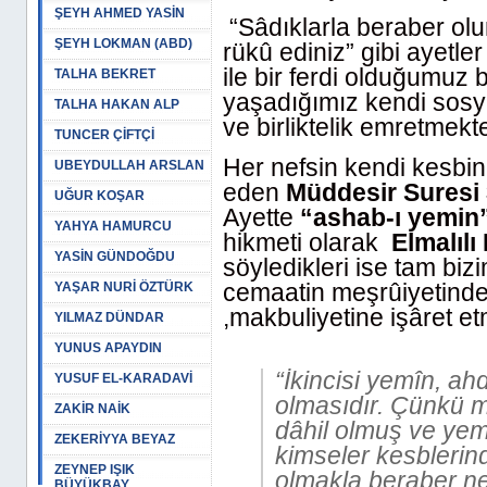
ŞEYH AHMED YASİN
“Sâdıklarla beraber olun
ŞEYH LOKMAN (ABD)
rükû ediniz” gibi ayetler
ile bir ferdi olduğumuz
TALHA BEKRET
yaşadığımız kendi sosya
TALHA HAKAN ALP
ve birliktelik emretmekte
TUNCER ÇİFTÇİ
Her nefsin kendi kesb
UBEYDULLAH ARSLAN
eden
Müddesir Suresi 
UĞUR KOŞAR
Ayette
“ashab-ı yemin
YAHYA HAMURCU
hikmeti olarak
Elmalılı
YASİN GÜNDOĞDU
söyledikleri ise tam bi
cemaatin meşrûiyetinde
YAŞAR NURİ ÖZTÜRK
,makbuliyetine işâret et
YILMAZ DÜNDAR
YUNUS APAYDIN
“İkincisi yemîn, a
YUSUF EL-KARADAVİ
olmasıdır. Çünkü mîs
ZAKİR NAİK
dâhil olmuş ve yem
ZEKERİYYA BEYAZ
kimseler kesblerin
ZEYNEP IŞIK
olmakla beraber neti
BÜYÜKBAY