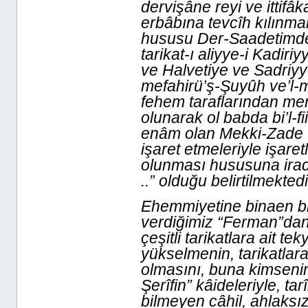
dervişâne reyi ve ittifâ
erbâbına tevcîh kılınmak
hususu Der-Saadetimde g
tarikat-ı aliyye-i Kadiri
ve Halvetiye ve Sadriyye
mefahirü’ş-Şuyûh ve’l
fehem taraflarından mem
olunarak ol babda bi’l-fii
enâm olan Mekki-Zade
işaret etmeleriyle işar
olunması hususuna irad
..” olduğu belirtilmektedi
Ehemmiyetine binaen bir 
verdiğimiz “Ferman”dan ac
çeşitli tarikatlara ait 
yükselmenin, tarikatlar
olmasını, buna kimsenin
Şerîfin” kâideleriyle, ta
bilmeyen câhil, ahlaksız