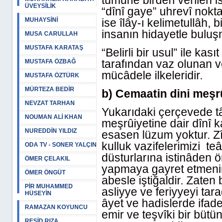
tümüne birden verilen is
ÜVEYSİLİK
“dînî gaye” uhrevî nokta
MUHAYSİNİ
ise îlây-ı kelimetullâh,
insanın hidayetle buluş
MUSA CARULLAH
MUSTAFA KARATAŞ
“Belirli bir usul” ile ka
tarafından vaz olunan ve
MUSTAFA ÖZBAĞ
mücâdele ilkeleridir.
MUSTAFA ÖZTÜRK
MÜRTEZA BEDİR
b) Cemaatin dini meşrû
NEVZAT TARHAN
Yukarıdaki çerçevede tâ
NOUMAN ALİ KHAN
meşrûiyetine dair dînî 
NUREDDİN YILDIZ
esasen lüzum yoktur. Zî
kulluk vazifelerimizi t
ODA TV - SONER YALÇIN
düsturlarına istinâden ö
ÖMER ÇELAKIL
yapmaya gayret etmeni
ÖMER ÖNGÜT
abesle iştiğaldir. Zaten bö
PİR MUHAMMED
asliyye ve feriyyeyi ta
HÜSEYİN
âyet ve hadislerde ifad
RAMAZAN KOYUNCU
emir ve teşvîki bir bütü
REŞİD RIZA