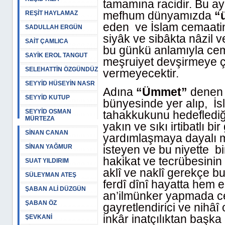
tamamına racidir. Bu ay
mefhum dünyamızda
“
REŞİT HAYLAMAZ
eden ve İslam cemaatin
SADULLAH ERGÜN
siyâk ve sibâkta nâzil v
SAİT ÇAMLICA
bu günkü anlamıyla cem
SAYİK EROL TANGUT
meşruiyet devşirmeye ça
SELEHATTİN ÖZGÜNDÜZ
vermeyecektir.
SEYYİD HÜSEYİN NASR
Adına
“Ümmet”
denen 
SEYYİD KUTUP
bünyesinde yer alıp, İs
SEYYİD OSMAN
tahakkukunu hedeflediği 
MÜRTEZA
yakın ve sıkı irtibatlı b
SİNAN CANAN
yardımlaşmaya dayalı 
SİNAN YAĞMUR
isteyen ve bu niyette bir
hakikat ve tecrübesinin 
SUAT YILDIRIM
aklî ve naklî gerekçe b
SÜLEYMAN ATEŞ
ferdî dînî hayatta hem e
ŞABAN ALİ DÜZGÜN
an’ilmünker yapmada ce
ŞABAN ÖZ
gayretlendirici ve nihâî 
inkâr inatçılıktan başka 
ŞEVKANİ