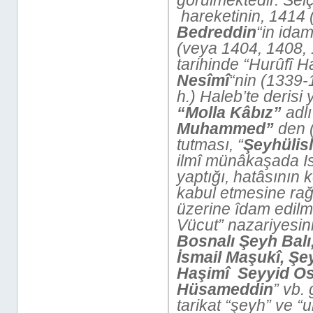
hareketinin, 1414 
Bedreddin
“in ida
(veya 1404, 1408, 
tarihinde “Hurûfî Ha
Nesîmî
“nin (1339
h.) Haleb’te derisi 
“Molla Kâbız”
adlı 
Muhammed”
den (
tutması, “
Şeyhüli
ilmî münâkaşada I
yaptığı, hatâsının 
kabul etmesine rag
üzerine îdam edilm
Vücut” nazariyesi
Bosnalı Şeyh Balı, 
İsmail Maşukî, Ş
Haşimî Seyyid O
Hüsameddin
” vb. 
tarikat “şeyh” ve “ul