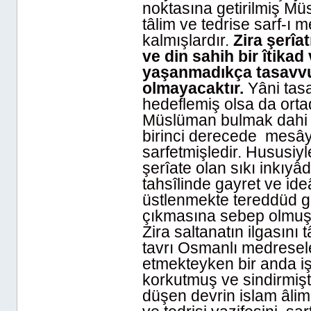
noktasına getirilmiş Müs
tâlim ve tedrise sarf-ı
kalmışlardır.
Zira şerîa
ve din sahih bir îtika
yaşanmadıkça tasavvuf
olmayacaktır.
Yâni tas
hedeflemiş olsa da ortad
Müslüman bulmak dahi zo
birinci derecede mesây
sarfetmişledir. Hususiyl
şerîate olan sıkı inkıyâd
tahsîlinde gayret ve ide
üstlenmekte tereddüd 
çıkmasına sebep olmuşt
Zira saltanatın ilgasını 
tavrı Osmanlı medresel
etmekteyken bir anda i
korkutmuş ve sindirmiş
düşen devrin islam âlimle