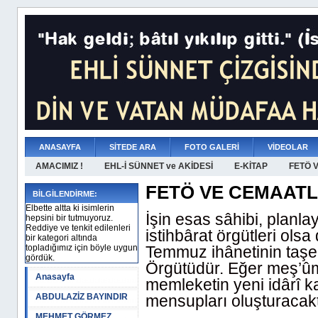
ANASAYFA
SİTEDE ARA
FOTO GALERİ
VİDEOLAR
AMACIMIZ !
EHL-İ SÜNNET ve AKİDESİ
E-KİTAP
FETÖ 
FETÖ VE CEMAAT
BİLGİLENDİRME:
Elbette altta ki isimlerin
İşin esas sâhibi, planla
hepsini bir tutmuyoruz.
Reddiye ve tenkit edilenleri
istihbârat örgütleri ol
bir kategori altında
topladığımız için böyle uygun
Temmuz ihânetinin taşe
gördük.
Örgütüdür. Eğer meş’û
Anasayfa
memleketin yeni idârî ka
ABDULAZİZ BAYINDIR
mensupları oluşturacakt
MEHMET GÖRMEZ