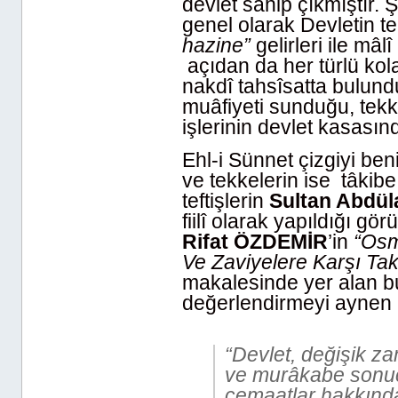
devlet sahip çıkmıştır. Ş
genel olarak Devletin te
hazine”
gelirleri ile mâl
açıdan da her türlü kol
nakdî tahsîsatta bulundu
muâfiyeti sunduğu, tekke
işlerinin devlet kasasın
Ehl-i Sünnet çizgiyi be
ve tekkelerin ise tâkibe 
teftişlerin
Sultan Abdül
fiilî olarak yapıldığı gö
Rifat ÖZDEMİR
’in
“Osm
Ve Zaviyelere Karşı Taki
makalesinde yer alan bu t
değerlendirmeyi aynen
“Devlet, değişik za
ve murâkabe sonucun
cemaatlar hakkında b