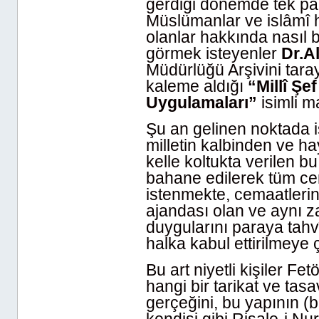
gerdiği dönemde tek part
Müslümanlar ve islâmî 
olanlar hakkında nasıl bi
görmek isteyenler
Dr.Al
Müdürlüğü Arşivini taray
kaleme aldığı
“Millî Şe
Uygulamaları”
isimli m
Şu an gelinen noktada ise
milletin kalbinden ve ha
kelle koltukta verilen 
bahane edilerek tüm ce
istenmekte, cemaatlerin a
ajandası olan ve aynı
duygularını paraya tahv
halka kabul ettirilmeye 
Bu art niyetli kişiler Fe
hangi bir tarikat ve ta
gerçeğini, bu yapının (b
kendisi gibi Risale-i Nu