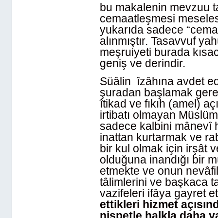
bu makalenin mevzuu ta
cemaatleşmesi meseles
yukarıda sadece “cema
alınmıştır. Tasavvuf yah
meşruiyeti burada kısa
geniş ve derindir.
Süâlin îzâhına avdet e
şuradan başlamak gereki
îtikad ve fıkıh (amel) aç
irtibatı olmayan Müslüm
sadece kalbini mânevî h
inattan kurtarmak ve r
bir kul olmak için irşât
olduğuna inandığı bir m
etmekte ve onun nevâfil
tâlimlerini ve başkaca ta
vazifeleri ifâya gayret e
ettikleri hizmet açısı
nispetle halkla daha 