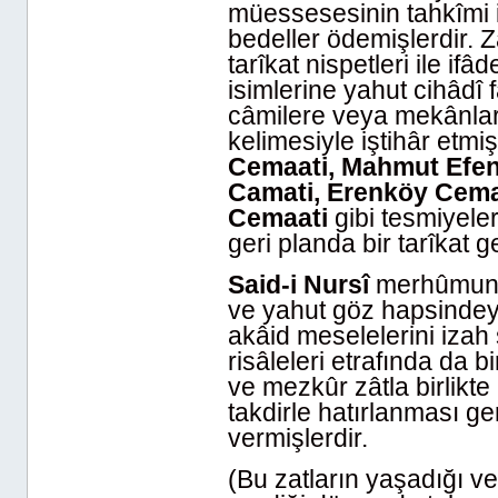
müessesesinin tahkîmi i
bedeller ödemişlerdir. Z
tarîkat nispetleri ile i
isimlerine yahut cihâdî f
câmilere veya mekânlar
kelimesiyle iştihâr etmiş
Cemaati, Mahmut Efen
Camati, Erenköy Cemaa
Cemaati
gibi tesmiyele
geri planda bir tarîkat 
Said-i Nursî
merhûmun 
ve yahut göz hapsindey
akâid meselelerini iza
risâleleri etrafında da b
ve mezkûr zâtla birlikte
takdirle hatırlanması g
vermişlerdir.
(Bu zatların yaşadığı v