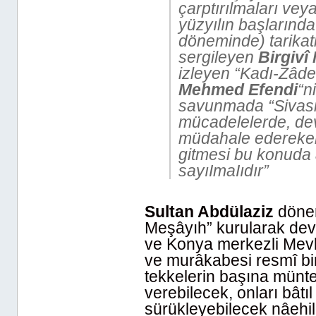
çarptırılmaları vey
yüzyılın başlarında
döneminde) tarikatl
sergileyen
Birgivî
izleyen “Kadı-Zâdeli
Mehmed Efendi
“ni
savunmada “Sivasiler
mücadelelerde, devl
müdahale ederekek 
gitmesi bu konuda a
sayıImaIıdır”
Sultan Abdülaziz
dönem
Meşâyıh” kurularak devl
ve Konya merkezli Mevle
ve murâkabesi resmî bir 
tekkelerin başına müntes
verebilecek, onları bâtı
sürükleyebilecek nâehil