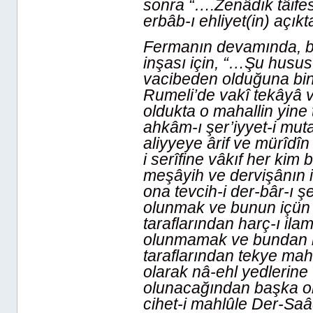
sonra “….Zenâdık tâifes
erbâb-ı ehliyet(in) açıkt
Fermanın devamında, b
inşası için, “…Şu husus
vacibeden olduğuna bi
Rumeli’de vakî tekâyâ 
oldukta o mahallin yine t
ahkâm-ı şer’iyyet-i mut
aliyyeye ârif ve mürîdîn 
i serîfine vâkıf her kim
meşâyih ve dervişânın i
ona tevcih-i der-bâr-ı s
olunmak ve bunun içün
taraflarından harç-ı ila
olunmamak ve bundan bö
taraflarından tekye mahlû
olarak nâ-ehl yedlerine
olunacağından başka 
cihet-i mahlûle Der-Sa