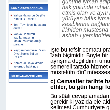
gününe iyman edip
hak yolunda ruhları
SON YORUMLANANLAR
etmiş olan ve aynı
Yahya Hamurcu Deşifre
yürüyen hâlıs iyma
Kimdir Bu Yazıda..
kesiblerine bağlan
İbn-i Teymiyeci hocalara
dikkat!
ilâhîden müstesna b
ashab-ı yemîndirle
Yahya Hamurcu
yapılanmasının
Makbuzsuz topladığı
paralar..
İşte bu tefsir cemaat pr
Peygamberimizin Resmi
Diye Servis Edilen
îzah biçimidir. Böyle bi
Resim
ayrışma değil dinin umum
Ahmet Ulukaya kimdir
semereli tarzda hizmet 
ve grubu hakkında
müstekîm dînî müessese
SİTEMİZE ZİYARETLER!
c) Cemaatler tarihte h
ettiler, bu gün hangi 
Bu süâli cevaplamadan
gerekir ki yazıda ele a
kelimesi Cumhuriyete 