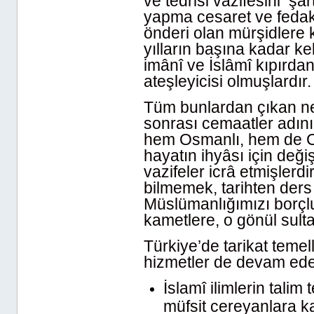
ve tedrisi vazifesini şar
yapma cesaret ve fedak
önderi olan mürşidlere k
yılların başına kadar ke
imânî ve İslâmî kıpırdanı
ateşleyicisi olmuşlardır.
Tüm bunlardan çıkan ne
sonrası cemaatler adını
hem Osmanlı, hem de C
hayatın ihyâsı için değ
vazifeler icrâ etmişlerd
bilmemek, tarihten ders
Müslümanlığımızı borç
kametlere, o gönül sulta
Türkiye’de tarikat temel
hizmetler de devam eden
İslamî ilimlerin talim t
müfsit cereyanlara k