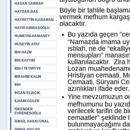
HASAN SABBAH
Böyle bir tahlile başlam
HAYDAR BAŞ
vermek mefhum kargaşa
HAYRETTİN KARAMAN
olacaktır.
HAYRİ KIRBAŞOĞLU
Bu yazıda geçen “ce
HUMEYNİ-HAMANEY
“Namazda imama uyan
HÜSEYİN ATAY
ıstılah, ne de “ekalli
İBN HAZM
mensupları” manasınd
kullanılacaktır. Zira
İBN KAYYIM
Lozan muahedenames
İBN-İ TEYMİYYE
Hristiyan cemaati, 
İBRAHİM KALIN
Cemaati, Süryani Cem
İHH
azınlıkları ifade eder.
İHSAN ELİAÇIK
Yine mevzumuzun od
İLHAMİ GÜLER
mefhumunu bu yazıda
İSKENDER
verilecek tarifin de b
EVRENESOĞLU
cemaatler” şeklinde 
İSMAİL HAKKI ÜNAL
bulunmayacağımı da b
İSMAİL NACAR