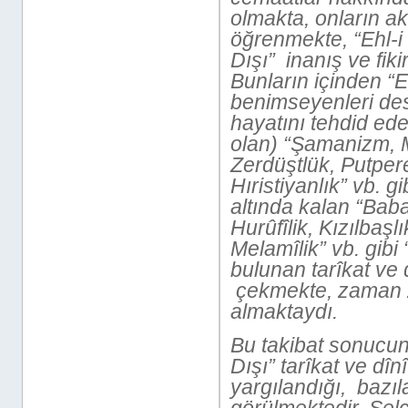
olmakta, onların ak
öğrenmekte, “Ehl-i
Dışı” inanış ve fik
Bunların içinden “Eh
benimseyenleri des
hayatını tehdid ed
olan) “Şamanizm, 
Zerdüştlük, Putper
Hıristiyanlık” vb. gib
altında kalan “Babaîl
Hurûfîlik, Kızılbaşl
Melamîlik” vb. gibi “S
bulunan tarîkat ve 
çekmekte, zaman 
almaktaydı.
Bu takibat sonucund
Dışı” tarîkat ve dînî
yargılandığı, bazıla
görülmektedir. Se