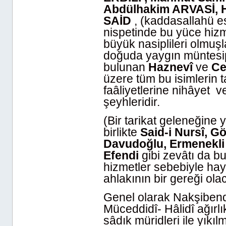
Abdülhakim ARVASİ, H
SAİD
, (kaddasallahü es
nispetinde bu yüce hiz
büyük nasiplileri olmuş
doğuda yaygın müntesip
bulunan
Haznevî
ve
Ce
üzere tüm bu isimlerin
faâliyetlerine nihâyet v
şeyhleridir.
(Bir tarikat geleneğine
birlikte
Said-i Nursî, G
Davudoğlu, Ermenekli 
Efendi
gibi zevâtı da b
hizmetler sebebiyle hayı
ahlakının bir gereği olac
Genel olarak Nakşibend
Müceddidî- Hâlidî ağırlık
sâdık müridleri ile yıkı