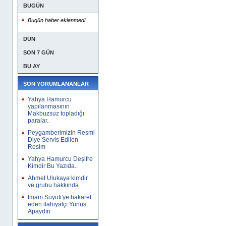
BUGÜN
Bugün haber eklenmedi.
DÜN
SON 7 GÜN
BU AY
SON YORUMLANANLAR
Yahya Hamurcu
yapılanmasının
Makbuzsuz topladığı
paralar..
Peygamberimizin Resmi
Diye Servis Edilen
Resim
Yahya Hamurcu Deşifre
Kimdir Bu Yazıda..
Ahmet Ulukaya kimdir
ve grubu hakkında
İmam Suyuti'ye hakaret
eden ilahiyatçı Yunus
Apaydın