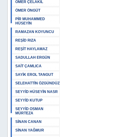
ÖMER ÇELAKIL
ÖMER ÖNGÜT
PİR MUHAMMED
HÜSEYİN
RAMAZAN KOYUNCU
REŞİD RIZA
REŞİT HAYLAMAZ
SADULLAH ERGÜN
SAİT ÇAMLICA
SAYİK EROL TANGUT
SELEHATTİN ÖZGÜNDÜZ
SEYYİD HÜSEYİN NASR
SEYYİD KUTUP
SEYYİD OSMAN
MÜRTEZA
SİNAN CANAN
SİNAN YAĞMUR