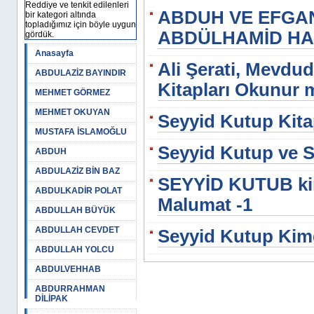
Reddiye ve tenkit edilenleri
ABDUH VE EFGAN
bir kategori altında
topladığımız için böyle uygun
ABDÜLHAMİD HAN
gördük.
Anasayfa
Ali Şerati, Mevdu
ABDULAZİZ BAYINDIR
Kitapları Okunur
MEHMET GÖRMEZ
MEHMET OKUYAN
Seyyid Kutup Kit
MUSTAFA İSLAMOĞLU
Seyyid Kutup ve S
ABDUH
ABDULAZİZ BİN BAZ
SEYYİD KUTUB kim
ABDULKADİR POLAT
Malumat -1
ABDULLAH BÜYÜK
ABDULLAH CEVDET
Seyyid Kutup Kimd
ABDULLAH YOLCU
ABDULVEHHAB
ABDURRAHMAN
DİLİPAK