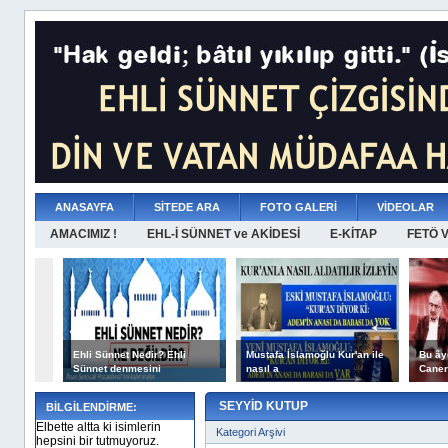
ANASAYFA
SİTEDE ARA
FOTO GALERİ
VİDEOLAR
AMACIMIZ !
EHL-İ SÜNNET ve AKİDESİ
E-KİTAP
FETÖ 
Ehli Sünnet Nedir? Ehli
Mustafa İslamoğlu Kur'an ile
Bu ây
Sünnet denmesini
nasıl a
Caner
SEYYİD KUTUP
BİLGİLENDİRME:
Elbette altta ki isimlerin
Kategori Arşivi
hepsini bir tutmuyoruz.