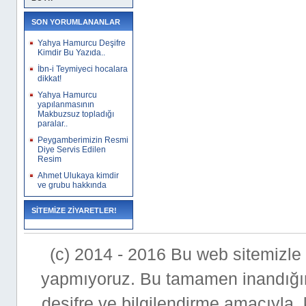
SON YORUMLANANLAR
Yahya Hamurcu Deşifre
Kimdir Bu Yazıda..
İbn-i Teymiyeci hocalara
dikkat!
Yahya Hamurcu
yapılanmasının
Makbuzsuz topladığı
paralar..
Peygamberimizin Resmi
Diye Servis Edilen
Resim
Ahmet Ulukaya kimdir
ve grubu hakkında
SİTEMİZE ZİYARETLER!
(c) 2014 - 2016 Bu web sitemizle bi
yapmıyoruz. Bu tamamen inandığımı
deşifre ve bilgilendirme amacıyla,