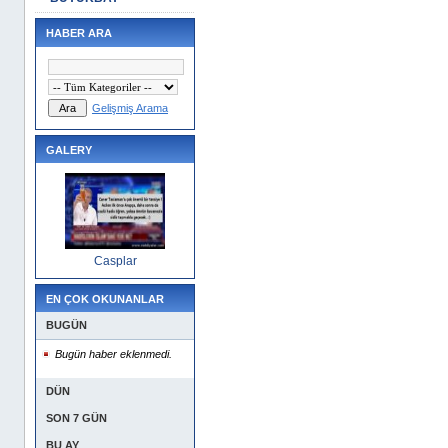
HABER ARA
Gelişmiş Arama
GALERY
Casplar
EN ÇOK OKUNANLAR
BUGÜN
Bugün haber eklenmedi.
DÜN
SON 7 GÜN
BU AY