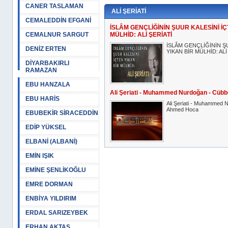
CANER TASLAMAN
ALİ ŞERİATİ
CEMALEDDİN EFGANİ
İSLÂM GENÇLİĞİNİN ŞUUR KALESİNİ İÇ
CEMALNUR SARGUT
MÜLHİD: ALİ ŞERİATİ
İSLÂM GENÇLİĞİNİN Ş
DENİZ ERTEN
YIKAN BİR MÜLHİD: ALİ
DİYARBAKIRLI
RAMAZAN
EBU HANZALA
Ali Şeriati - Muhammed Nurdoğan - Cüb
EBU HARİS
Ali Şeriati - Muhammed 
Ahmed Hoca
EBUBEKİR SİRACEDDİN
EDİP YÜKSEL
ELBANİ (ALBANİ)
EMİN IŞIK
EMİNE ŞENLİKOĞLU
EMRE DORMAN
ENBİYA YILDIRIM
ERDAL SARIZEYBEK
ERHAN AKTAŞ