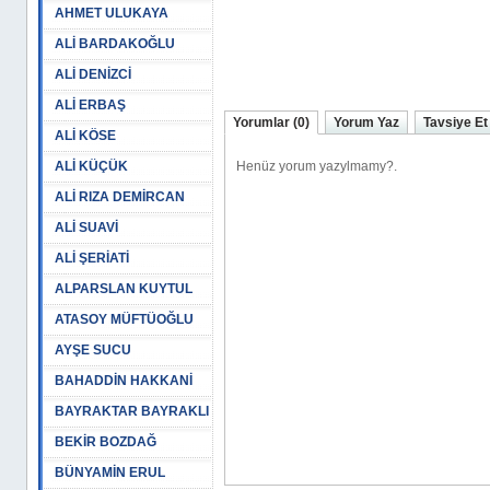
AHMET ULUKAYA
ALİ BARDAKOĞLU
ALİ DENİZCİ
ALİ ERBAŞ
Yorumlar (0)
Yorum Yaz
Tavsiye Et
ALİ KÖSE
ALİ KÜÇÜK
ALİ RIZA DEMİRCAN
ALİ SUAVİ
ALİ ŞERİATİ
ALPARSLAN KUYTUL
ATASOY MÜFTÜOĞLU
AYŞE SUCU
BAHADDİN HAKKANİ
BAYRAKTAR BAYRAKLI
BEKİR BOZDAĞ
BÜNYAMİN ERUL