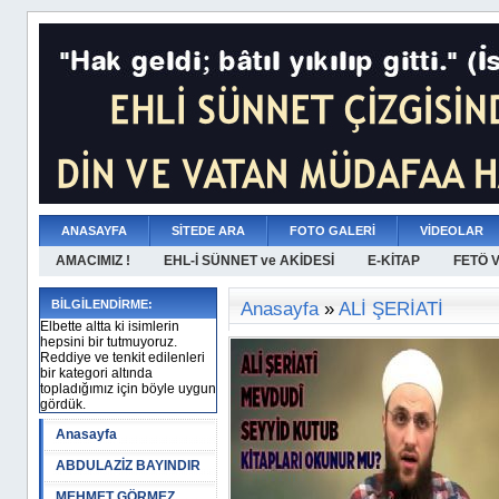
ANASAYFA
SİTEDE ARA
FOTO GALERİ
VİDEOLAR
AMACIMIZ !
EHL-İ SÜNNET ve AKİDESİ
E-KİTAP
FETÖ 
BİLGİLENDİRME:
Anasayfa
»
ALİ ŞERİATİ
Elbette altta ki isimlerin
hepsini bir tutmuyoruz.
Reddiye ve tenkit edilenleri
bir kategori altında
topladığımız için böyle uygun
gördük.
Anasayfa
ABDULAZİZ BAYINDIR
MEHMET GÖRMEZ