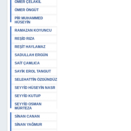
ÖMER ÇELAKIL
ÖMER ÖNGÜT
PİR MUHAMMED
HÜSEYİN
RAMAZAN KOYUNCU
REŞİD RIZA
REŞİT HAYLAMAZ
SADULLAH ERGÜN
SAİT ÇAMLICA
SAYİK EROL TANGUT
SELEHATTİN ÖZGÜNDÜZ
SEYYİD HÜSEYİN NASR
SEYYİD KUTUP
SEYYİD OSMAN
MÜRTEZA
SİNAN CANAN
SİNAN YAĞMUR