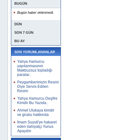
BUGÜN
Bugün haber eklenmedi.
DÜN
SON 7 GÜN
BU AY
SON YORUMLANANLAR
Yahya Hamurcu
yapılanmasının
Makbuzsuz topladığı
paralar..
Peygamberimizin Resmi
Diye Servis Edilen
Resim
Yahya Hamurcu Deşifre
Kimdir Bu Yazıda..
Ahmet Ulukaya kimdir
ve grubu hakkında
İmam Suyuti'ye hakaret
eden ilahiyatçı Yunus
Apaydın