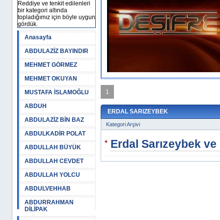
dilik çarpıtması
Reddiye ve tenkit edilenleri
bir kategori altında
kten ve milli-manevi değerlerden
topladığımız için böyle uygun
gördük.
la dolu bir zihniyetin hezeyanları..
.]
Anasayfa
07:25
ABDULAZİZ BAYINDIR
MEHMET GÖRMEZ
MEHMET OKUYAN
1
MUSTAFA İSLAMOĞLU
ABDUH
ERDAL SARIZEYBEK
ABDULAZİZ BİN BAZ
Kategori Arşivi
ABDULKADİR POLAT
Erdal Sarızeybek ve
ABDULLAH BÜYÜK
ABDULLAH CEVDET
ABDULLAH YOLCU
ABDULVEHHAB
ABDURRAHMAN
DİLİPAK