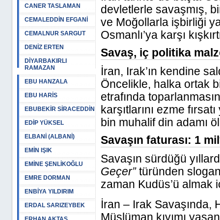
CANER TASLAMAN
devletlerle savaşmış, b
ve Moğollarla işbirliği 
CEMALEDDİN EFGANİ
Osmanlı’ya karşı kışkırt
CEMALNUR SARGUT
DENİZ ERTEN
Savaş, iç politika mal
DİYARBAKIRLI
RAMAZAN
İran, Irak’ın kendine sa
Öncelikle, halka ortak 
EBU HANZALA
etrafında toparlanmasını
EBU HARİS
karşıtlarını ezme fırsat
EBUBEKİR SİRACEDDİN
bin muhalif din adamı ö
EDİP YÜKSEL
ELBANİ (ALBANİ)
Savaşın faturası: 1 mi
EMİN IŞIK
Savaşın sürdüğü yıllarda
EMİNE ŞENLİKOĞLU
Geçer”
türünden sloganl
EMRE DORMAN
zaman Kudüs’ü almak içi
ENBİYA YILDIRIM
İran – Irak Savaşında, 
ERDAL SARIZEYBEK
Müslüman kıyımı yaşand
ERHAN AKTAŞ