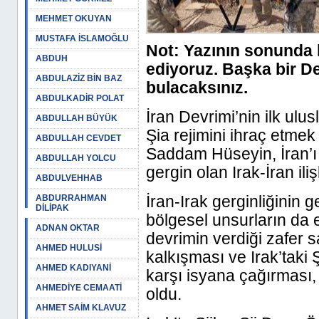
MEHMET OKUYAN
MUSTAFA İSLAMOĞLU
Not: Yazının sonunda k
ABDUH
ediyoruz. Başka bir Del
ABDULAZİZ BİN BAZ
bulacaksınız.
ABDULKADİR POLAT
İran Devrimi’nin ilk ulus
ABDULLAH BÜYÜK
Şia rejimini ihraç etmek i
ABDULLAH CEVDET
Saddam Hüseyin, İran’ı I
ABDULLAH YOLCU
gergin olan Irak-İran ili
ABDULVEHHAB
İran-Irak gerginliğinin g
ABDURRAHMAN
DİLİPAK
bölgesel unsurların da e
ADNAN OKTAR
devrimin verdiği zafer 
AHMED HULUSİ
kalkışması ve Irak’taki Ş
AHMED KADIYANİ
karşı isyana çağırması,
AHMEDİYE CEMAATİ
oldu.
AHMET SAİM KLAVUZ