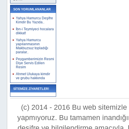
SON YORUMLANANLAR
Yahya Hamurcu Deşifre
Kimdir Bu Yazıda..
İbn-i Teymiyeci hocalara
dikkat!
Yahya Hamurcu
yapılanmasının
Makbuzsuz topladığı
paralar..
Peygamberimizin Resmi
Diye Servis Edilen
Resim
Ahmet Ulukaya kimdir
ve grubu hakkında
SİTEMİZE ZİYARETLER!
(c) 2014 - 2016 Bu web sitemizle bi
yapmıyoruz. Bu tamamen inandığımı
deşifre ve bilgilendirme amacıyla,