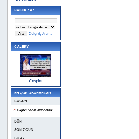
HABER ARA
Gelişmiş Arama
GALERY
Casplar
EN ÇOK OKUNANLAR
BUGÜN
Bugün haber eklenmedi.
DÜN
SON 7 GÜN
BU AY