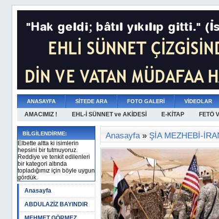
ANASAYFA
SİTEDE ARA
FOTO GALERİ
VİDEOLAR
AMACIMIZ !
EHL-İ SÜNNET ve AKİDESİ
E-KİTAP
FETÖ 
BİLGİLENDİRME:
Anasayfa
»
ŞİA MEZHEBİ-İRA
Elbette altta ki isimlerin
hepsini bir tutmuyoruz.
Reddiye ve tenkit edilenleri
bir kategori altında
topladığımız için böyle uygun
gördük.
Anasayfa
ABDULAZİZ BAYINDIR
MEHMET GÖRMEZ