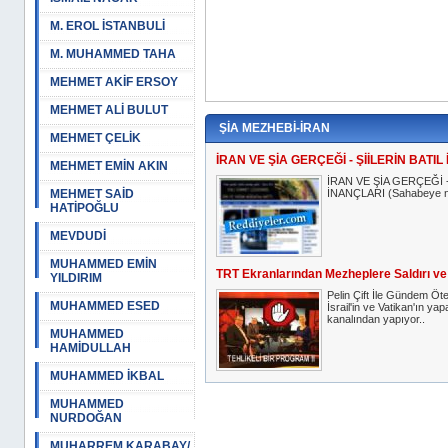
M. EROL İSTANBULİ
M. MUHAMMED TAHA
MEHMET AKİF ERSOY
MEHMET ALİ BULUT
ŞİA MEZHEBİ-İRAN
MEHMET ÇELİK
İRAN VE ŞİA GERÇEĞİ - ŞİİLERİN BATI
MEHMET EMİN AKIN
İRAN VE ŞİA GERÇEĞİ -
MEHMET SAİD
İNANÇLARI (Sahabeye nas
HATİPOĞLU
MEVDUDİ
MUHAMMED EMİN
TRT Ekranlarından Mezheplere Saldırı ve
YILDIRIM
Pelin Çift İle Gündem Öt
MUHAMMED ESED
İsrail'in ve Vatikan'ın ya
kanalından yapıyor..
MUHAMMED
HAMİDULLAH
MUHAMMED İKBAL
MUHAMMED
NURDOĞAN
MUHARREM KARABAY/