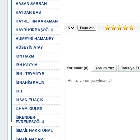
HASAN SABBAH
HAYDAR BAŞ
HAYRETTİN KARAMAN
HAYRİ KIRBAŞOĞLU
HUMEYNİ-HAMANEY
HÜSEYİN ATAY
İBN HAZM
İBN KAYYIM
Yorumlar (0)
Yorum Yaz
Tavsiye Et
İBN-İ TEYMİYYE
İBRAHİM KALIN
İHH
İHSAN ELİAÇIK
İLHAMİ GÜLER
İSKENDER
EVRENESOĞLU
İSMAİL HAKKI ÜNAL
İSMAİL NACAR