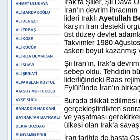
Irak’ta Şiiler, Şii Dava 
AHMET ULUKAYA
İran’ın devrim ihracının
ALİ BARDAKOĞLU
lideri Iraklı
Ayetullah Be
ALİ DENİZCİ
karşın İran destekli örg
ALİ ERBAŞ
üst düzey devlet adamla
ALİ KÖSE
Takvimler 1980 Ağustos’
ALİ KÜÇÜK
askeri boyut kazanmış v
ALİ RIZA DEMİRCAN
Şii İran’ın, Irak’a devr
ALİ SUAVİ
sebep oldu. Tehdidin 
ALİ ŞERİATİ
liderliğindeki Baas reji
ALPARSLAN KUYTUL
Eylül’ünde İran’ın birkaç 
ATASOY MÜFTÜOĞLU
Burada dikkat edilmesi 
AYŞE SUCU
gerçekleştirdikten sonr
BAHADDİN HAKKANİ
ve yaşatması gerekirken
BAYRAKTAR BAYRAKLI
ülkesi olan Irak’a savaş
BEKİR BOZDAĞ
BÜNYAMİN ERUL
İran tarihte de başta 