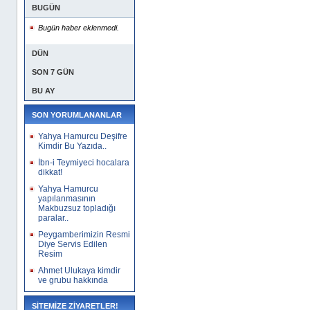
BUGÜN
Bugün haber eklenmedi.
DÜN
SON 7 GÜN
BU AY
SON YORUMLANANLAR
Yahya Hamurcu Deşifre
Kimdir Bu Yazıda..
İbn-i Teymiyeci hocalara
dikkat!
Yahya Hamurcu
yapılanmasının
Makbuzsuz topladığı
paralar..
Peygamberimizin Resmi
Diye Servis Edilen
Resim
Ahmet Ulukaya kimdir
ve grubu hakkında
SİTEMİZE ZİYARETLER!