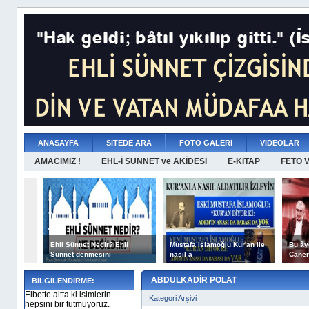
ANASAYFA
SİTEDE ARA
FOTO GALERİ
VİDEOLAR
AMACIMIZ !
EHL-İ SÜNNET ve AKİDESİ
E-KİTAP
FETÖ 
Ehli Sünnet Nedir? Ehli
Mustafa İslamoğlu Kur'an ile
Bu ây
Sünnet denmesini
nasıl a
Caner
ABDULKADİR POLAT
BİLGİLENDİRME:
Elbette altta ki isimlerin
Kategori Arşivi
hepsini bir tutmuyoruz.