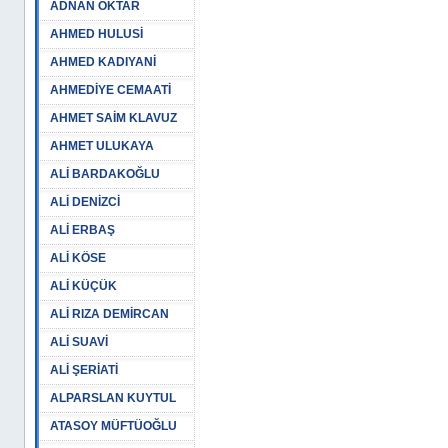
ADNAN OKTAR
AHMED HULUSİ
AHMED KADIYANİ
AHMEDİYE CEMAATİ
AHMET SAİM KLAVUZ
AHMET ULUKAYA
ALİ BARDAKOĞLU
ALİ DENİZCİ
ALİ ERBAŞ
ALİ KÖSE
ALİ KÜÇÜK
ALİ RIZA DEMİRCAN
ALİ SUAVİ
ALİ ŞERİATİ
ALPARSLAN KUYTUL
ATASOY MÜFTÜOĞLU