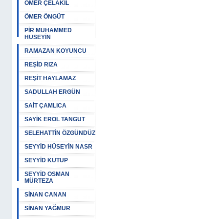
ÖMER ÇELAKIL
ÖMER ÖNGÜT
PİR MUHAMMED
HÜSEYİN
RAMAZAN KOYUNCU
REŞİD RIZA
REŞİT HAYLAMAZ
SADULLAH ERGÜN
SAİT ÇAMLICA
SAYİK EROL TANGUT
SELEHATTİN ÖZGÜNDÜZ
SEYYİD HÜSEYİN NASR
SEYYİD KUTUP
SEYYİD OSMAN
MÜRTEZA
SİNAN CANAN
SİNAN YAĞMUR