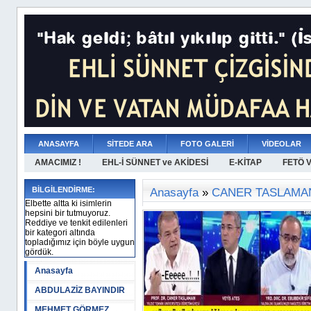
ANASAYFA
SİTEDE ARA
FOTO GALERİ
VİDEOLAR
AMACIMIZ !
EHL-İ SÜNNET ve AKİDESİ
E-KİTAP
FETÖ 
BİLGİLENDİRME:
Anasayfa
»
CANER TASLAMA
Elbette altta ki isimlerin
hepsini bir tutmuyoruz.
Reddiye ve tenkit edilenleri
bir kategori altında
topladığımız için böyle uygun
gördük.
Anasayfa
ABDULAZİZ BAYINDIR
MEHMET GÖRMEZ