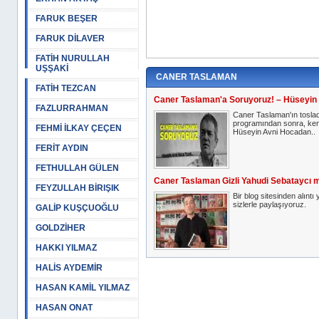
FARUK BEŞER
FARUK DİLAVER
FATİH NURULLAH
UŞŞAKİ
CANER TASLAMAN
FATİH TEZCAN
Caner Taslaman'a Soruyoruz! – Hüseyin
FAZLURRAHMAN
Caner Taslaman'ın tosla
programından sonra, ken
FEHMİ İLKAY ÇEÇEN
Hüseyin Avni Hocadan..
FERİT AYDIN
FETHULLAH GÜLEN
Caner Taslaman Gizli Yahudi Sebataycı 
FEYZULLAH BİRIŞIK
Bir blog sitesinden alıntı
sizlerle paylaşıyoruz.
GALİP KUŞÇUOĞLU
GOLDZİHER
HAKKI YILMAZ
HALİS AYDEMİR
HASAN KAMİL YILMAZ
HASAN ONAT