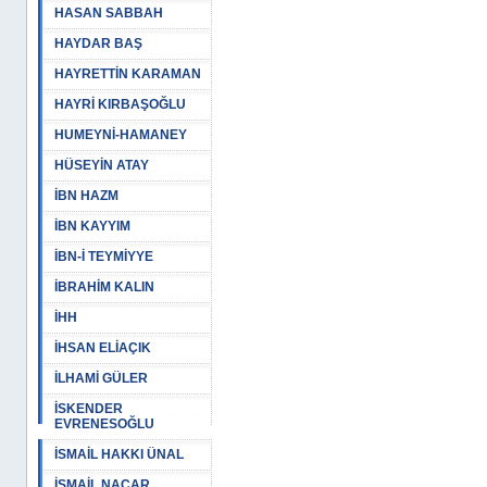
HASAN SABBAH
HAYDAR BAŞ
HAYRETTİN KARAMAN
HAYRİ KIRBAŞOĞLU
HUMEYNİ-HAMANEY
HÜSEYİN ATAY
İBN HAZM
İBN KAYYIM
İBN-İ TEYMİYYE
İBRAHİM KALIN
İHH
İHSAN ELİAÇIK
İLHAMİ GÜLER
İSKENDER
EVRENESOĞLU
İSMAİL HAKKI ÜNAL
İSMAİL NACAR