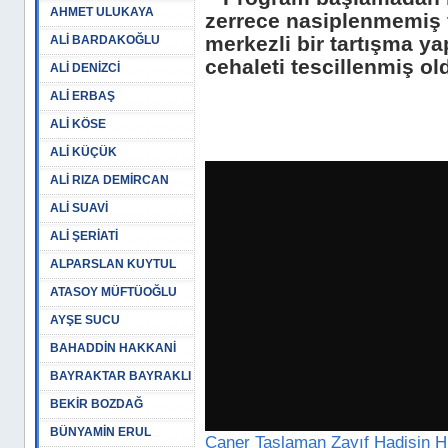
AHMET ULUKAYA
zerrece nasiplenmemiş f
merkezli bir tartışma 
ALİ BARDAKOĞLU
cehaleti tescillenmiş ol
ALİ DENİZCİ
ALİ ERBAŞ
ALİ KÖSE
ALİ KÜÇÜK
ALİ RIZA DEMİRCAN
ALİ SUAVİ
ALİ ŞERİATİ
ALPARSLAN KUYTUL
ATASOY MÜFTÜOĞLU
AYŞE SUCU
BAHADDİN HAKKANİ
BAYRAKTAR BAYRAKLI
BEKİR BOZDAĞ
BÜNYAMİN ERUL
Caner Taslaman Zayıf Hadisin 