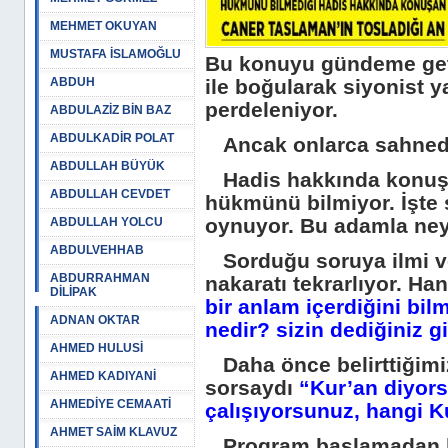
MEHMET OKUYAN
MUSTAFA İSLAMOĞLU
Bu konuyu gündeme get
ABDUH
ile boğularak siyonist yah
perdeleniyor.
ABDULAZİZ BİN BAZ
ABDULKADİR POLAT
Ancak onlarca sahnede
ABDULLAH BÜYÜK
Hadis hakkında konuşa
ABDULLAH CEVDET
hükmünü bilmiyor. İşte
oynuyor. Bu adamla neyi
ABDULLAH YOLCU
ABDULVEHHAB
Sorduğu soruya ilmi ve
ABDURRAHMAN
nakaratı tekrarlıyor. Ha
DİLİPAK
bir anlam içerdiğini bil
ADNAN OKTAR
nedir? sizin dediğiniz g
AHMED HULUSİ
Daha önce belirttiğimi
AHMED KADIYANİ
sorsaydı
“Kur’an diyors
AHMEDİYE CEMAATİ
çalışıyorsunuz, hangi K
AHMET SAİM KLAVUZ
Program başlamadan bit