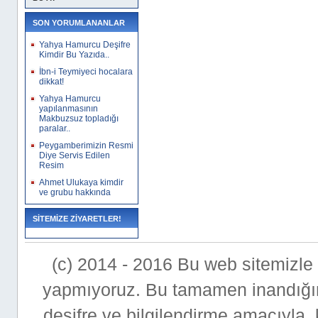
SON YORUMLANANLAR
Yahya Hamurcu Deşifre
Kimdir Bu Yazıda..
İbn-i Teymiyeci hocalara
dikkat!
Yahya Hamurcu
yapılanmasının
Makbuzsuz topladığı
paralar..
Peygamberimizin Resmi
Diye Servis Edilen
Resim
Ahmet Ulukaya kimdir
ve grubu hakkında
SİTEMİZE ZİYARETLER!
(c) 2014 - 2016 Bu web sitemizle bi
yapmıyoruz. Bu tamamen inandığımı
deşifre ve bilgilendirme amacıyla,