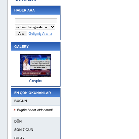
HABER ARA
Gelişmiş Arama
GALERY
Casplar
EN ÇOK OKUNANLAR
BUGÜN
Bugün haber eklenmedi.
DÜN
SON 7 GÜN
BU AY