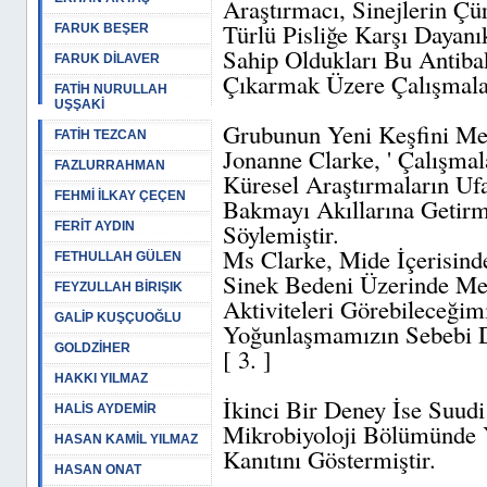
Araştırmacı, Sinejlerin 
Türlü Pisliğe Karşı Dayanı
FARUK BEŞER
Sahip Oldukları Bu Antibak
FARUK DİLAVER
Çıkarmak Üzere Çalışmalar
FATİH NURULLAH
UŞŞAKİ
Grubunun Yeni Keşfini Me
FATİH TEZCAN
Jonanne Clarke, ' Çalışmal
FAZLURRAHMAN
Küresel Araştırmaların U
FEHMİ İLKAY ÇEÇEN
Bakmayı Akıllarına Getirme
Söylemiştir.
FERİT AYDIN
Ms Clarke, Mide İçerisind
FETHULLAH GÜLEN
Sinek Bedeni Üzerinde Me
FEYZULLAH BİRIŞIK
Aktiviteleri Görebileceğim
GALİP KUŞÇUOĞLU
Yoğunlaşmamızın Sebebi Da
GOLDZİHER
[ 3. ]
HAKKI YILMAZ
İkinci Bir Deney İse Suudi
HALİS AYDEMİR
Mikrobiyoloji Bölümünde 
HASAN KAMİL YILMAZ
Kanıtını Göstermiştir.
HASAN ONAT