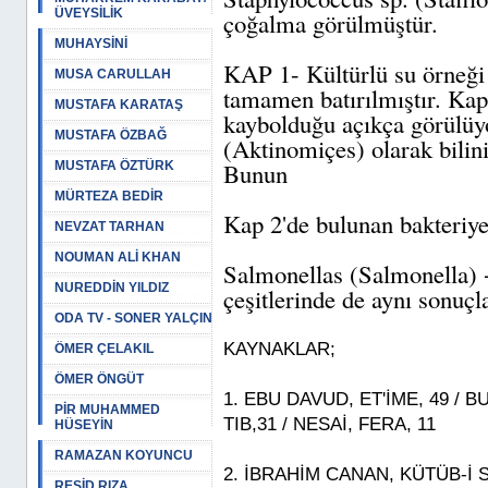
ÜVEYSİLİK
çoğalma görülmüştür.
MUHAYSİNİ
KAP 1- Kültürlü su örneği 
MUSA CARULLAH
tamamen batırılmıştır. Ka
MUSTAFA KARATAŞ
kaybolduğu açıkça görülüy
MUSTAFA ÖZBAĞ
(Aktinomiçes) olarak bilinir
Bunun
MUSTAFA ÖZTÜRK
MÜRTEZA BEDİR
Kap 2'de bulunan bakteriye
NEVZAT TARHAN
NOUMAN ALİ KHAN
Salmonellas (Salmonella) +
NUREDDİN YILDIZ
çeşitlerinde de aynı sonuçla
ODA TV - SONER YALÇIN
KAYNAKLAR;
ÖMER ÇELAKIL
ÖMER ÖNGÜT
1. EBU DAVUD, ET'İME, 49 / B
PİR MUHAMMED
TIB,31 / NESAİ, FERA, 11
HÜSEYİN
RAMAZAN KOYUNCU
2. İBRAHİM CANAN, KÜTÜB-İ 
REŞİD RIZA