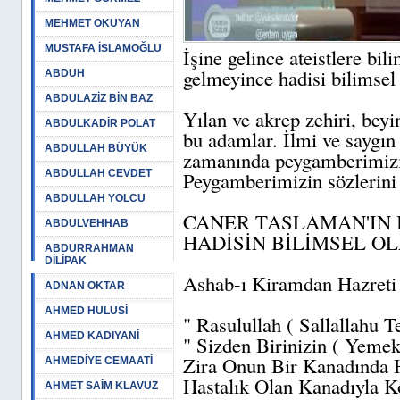
MEHMET OKUYAN
MUSTAFA İSLAMOĞLU
İşine gelince ateistlere bi
gelmeyince hadisi bilimsel 
ABDUH
ABDULAZİZ BİN BAZ
Yılan ve akrep zehiri, bey
ABDULKADİR POLAT
bu adamlar. İlmi ve saygın 
ABDULLAH BÜYÜK
zamanında peygamberimizin
ABDULLAH CEVDET
Peygamberimizin sözlerini l
ABDULLAH YOLCU
CANER TASLAMAN'IN 
ABDULVEHHAB
HADİSİN BİLİMSEL O
ABDURRAHMAN
DİLİPAK
Ashab-ı Kiramdan Hazreti 
ADNAN OKTAR
AHMED HULUSİ
" Rasulullah ( Sallallahu 
AHMED KADIYANİ
" Sizden Birinizin ( Yemek
Zira Onun Bir Kanadında Ha
AHMEDİYE CEMAATİ
Hastalık Olan Kanadıyla Ko
AHMET SAİM KLAVUZ