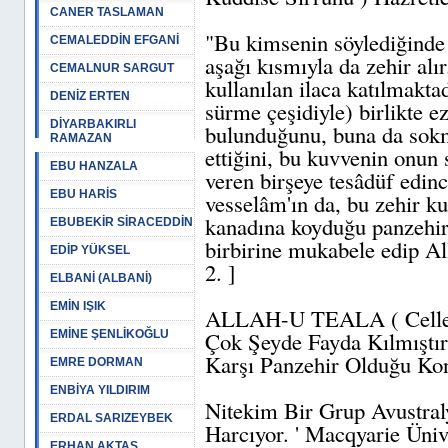
CANER TASLAMAN
"Bu kimsenin söylediğinde b
CEMALEDDİN EFGANİ
aşağı kısmıyla da zehir alır
CEMALNUR SARGUT
kullanılan ilaca katılmakta
DENİZ ERTEN
sürme çeşidiyle) birlikte ez
DİYARBAKIRLI
bulunduğunu, buna da sokma
RAMAZAN
ettiğini, bu kuvvenin onun
EBU HANZALA
veren birşeye tesâdüf edince
EBU HARİS
vesselâm'ın da, bu zehir ku
kanadına koyduğu panzehirl
EBUBEKİR SİRACEDDİN
birbirine mukabele edip Alla
EDİP YÜKSEL
2. ]
ELBANİ (ALBANİ)
EMİN IŞIK
ALLAH-U TEALA ( Celle Ce
Çok Şeyde Fayda Kılmıştır
EMİNE ŞENLİKOĞLU
Karşı Panzehir Olduğu Kon
EMRE DORMAN
ENBİYA YILDIRIM
Nitekim Bir Grup Avustral
ERDAL SARIZEYBEK
Harcıyor. ' Macqyarie Üniv
ERHAN AKTAŞ