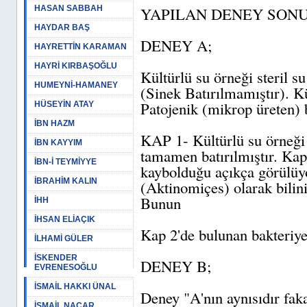
HASAN SABBAH
YAPILAN DENEY SONU
HAYDAR BAŞ
DENEY A;
HAYRETTİN KARAMAN
HAYRİ KIRBAŞOĞLU
Kültürlü su örneği steril s
HUMEYNİ-HAMANEY
(Sinek Batırılmamıştır). Kü
Patojenik (mikrop üreten) 
HÜSEYİN ATAY
İBN HAZM
KAP 1- Kültürlü su örneği 
İBN KAYYIM
tamamen batırılmıştır. Ka
İBN-İ TEYMİYYE
kaybolduğu açıkça görülüy
İBRAHİM KALIN
(Aktinomiçes) olarak bilinir
Bunun
İHH
İHSAN ELİAÇIK
Kap 2'de bulunan bakteriye
İLHAMİ GÜLER
İSKENDER
DENEY B;
EVRENESOĞLU
İSMAİL HAKKI ÜNAL
Deney "A'nın aynısıdır fakat
İSMAİL NACAR