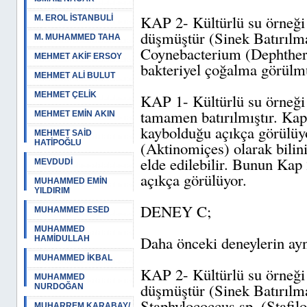
KAP 2- Kültürlü su örneği s
M. EROL İSTANBULİ
düşmüştür (Sinek Batırılma
M. MUHAMMED TAHA
Coynebacterium (Dephtheroi
MEHMET AKİF ERSOY
bakteriyel çoğalma görülm
MEHMET ALİ BULUT
MEHMET ÇELİK
KAP 1- Kültürlü su örneği 
tamamen batırılmıştır. Ka
MEHMET EMİN AKIN
kaybolduğu açıkça görülüy
MEHMET SAİD
HATİPOĞLU
(Aktinomiçes) olarak bilini
elde edilebilir. Bunun Kap 
MEVDUDİ
açıkça görülüyor.
MUHAMMED EMİN
YILDIRIM
DENEY C;
MUHAMMED ESED
MUHAMMED
Daha önceki deneylerin aynıs
HAMİDULLAH
MUHAMMED İKBAL
KAP 2- Kültürlü su örneği s
MUHAMMED
düşmüştür (Sinek Batırılma
NURDOĞAN
Staphylococcus sp. (Stafilo
MUHARREM KARABAY/