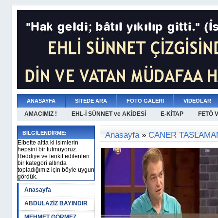
ANASAYFA
SİTEDE ARA
FOTO GALERİ
VİDEOLAR
AMACIMIZ !
EHL-İ SÜNNET ve AKİDESİ
E-KİTAP
FETÖ 
BİLGİLENDİRME:
Anasayfa
»
CANER TASLAMA
Elbette altta ki isimlerin
hepsini bir tutmuyoruz.
Reddiye ve tenkit edilenleri
bir kategori altında
topladığımız için böyle uygun
gördük.
Anasayfa
ABDULAZİZ BAYINDIR
MEHMET GÖRMEZ