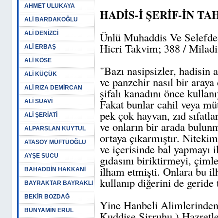
AHMET ULUKAYA
HADİS-İ ŞERİF-İN TA
ALİ BARDAKOĞLU
ALİ DENİZCİ
Ünlü Muhaddis Ve Selefden
Hicri Takvim; 388 / Miladi
ALİ ERBAŞ
ALİ KÖSE
"Bazı nasipsizler, hadisin 
ALİ KÜÇÜK
ve panzehir nasıl bir araya 
ALİ RIZA DEMİRCAN
şifalı kanadını önce kullanı
Fakat bunlar cahil veya mü
ALİ SUAVİ
pek çok hayvan, zıd sıfatlar
ALİ ŞERİATİ
ve onların bir arada bulun
ALPARSLAN KUYTUL
ortaya çıkarmıştır. Nitekim
ATASOY MÜFTÜOĞLU
ve içerisinde bal yapmayı i
AYŞE SUCU
gıdasını biriktirmeyi, çim
ilham etmişti. Onlara bu il
BAHADDİN HAKKANİ
kullanıp diğerini de geride
BAYRAKTAR BAYRAKLI
BEKİR BOZDAĞ
Yine Hanbeli Alimlerinden 
BÜNYAMİN ERUL
Kuddise Sirruhu ) Hazretl