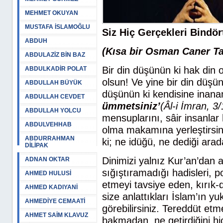
MEHMET OKUYAN
MUSTAFA İSLAMOĞLU
Siz Hiç Gerçekleri Bindö
ABDUH
(Kısa bir Osman Caner Ta
ABDULAZİZ BİN BAZ
Bir din düşünün ki hak din o
ABDULKADİR POLAT
olsun! Ve yine bir din düşün
ABDULLAH BÜYÜK
düşünün ki kendisine inana
ABDULLAH CEVDET
ümmetsiniz’
(Âl-i İmran, 3
ABDULLAH YOLCU
mensuplarını, sâir insanlar
ABDULVEHHAB
olma makamına yerleştirsi
ABDURRAHMAN
ki; ne idüğü, ne dediği arad
DİLİPAK
Dinimizi yalnız Kur’an’dan a
ADNAN OKTAR
sığıştıramadığı hadisleri, p
AHMED HULUSİ
etmeyi tavsiye eden, kırık-
AHMED KADIYANİ
size anlattıkları İslam’ın y
AHMEDİYE CEMAATİ
görebilirsiniz. Tereddüt etm
AHMET SAİM KLAVUZ
bakmadan, ne getirdiğini hiç