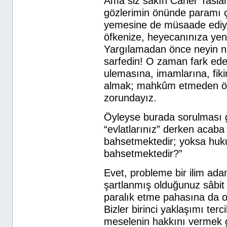
Ama siz sakın Caner Tasla
gözlerimin önünde paramı ça
yemesine de müsaade ediyor
öfkenize, heyecanınıza ye
Yargılamadan önce neyin n
sarfedin! O zaman fark ed
ulemasına, imamlarına, fiki
almak; mahkûm etmeden önc
zorundayız.
Öyleyse burada sorulması g
“evlatlarınız” derken acaba
bahsetmektedir; yoksa hukuk
bahsetmektedir?”
Evet, probleme bir ilim adam
şartlanmış olduğunuz sâbit f
paralık etme pahasına da ol
Bizler birinci yaklaşımı te
meselenin hakkını vermek ge