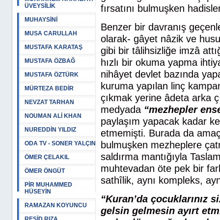
ÜVEYSİLİK
fırsatını bulmuşken hadisle
MUHAYSİNİ
Benzer bir davranış geçenler
MUSA CARULLAH
olarak- gâyet nâzik ve hus
MUSTAFA KARATAŞ
gibi bir tâlihsizliğe imzâ 
hızlı bir okuma yapma ihti
MUSTAFA ÖZBAĞ
nihâyet devlet bazında yapab
MUSTAFA ÖZTÜRK
kuruma yapılan linç kampan
MÜRTEZA BEDİR
çıkmak yerine âdeta arka ç
NEVZAT TARHAN
medyada
“mezhepler enses
NOUMAN ALİ KHAN
paylaşım yapacak kadar kepâ
NUREDDİN YILDIZ
etmemişti. Burada da amaç D
bulmuşken mezheplere çatm
ODA TV - SONER YALÇIN
saldırma mantığıyla Taslam
ÖMER ÇELAKIL
muhtevadan öte pek bir fark
ÖMER ÖNGÜT
sathîlik, aynı kompleks, ay
PİR MUHAMMED
HÜSEYİN
“Kuran’da çocuklarınız si
RAMAZAN KOYUNCU
gelsin gelmesin ayırt etmi
REŞİD RIZA