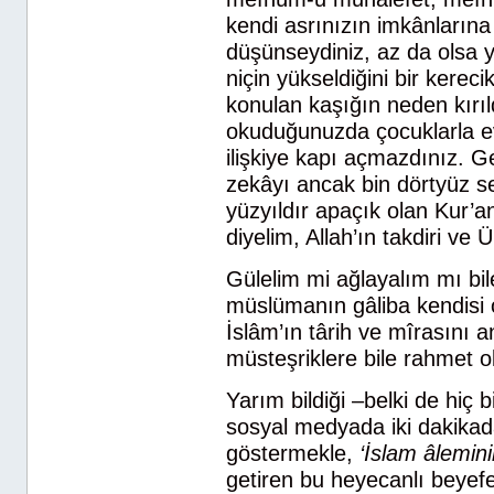
kendi asrınızın imkânların
düşünseydiniz, az da olsa 
niçin yükseldiğini bir kerec
konulan kaşığın neden kırıld
okuduğunuzda çocuklarla 
ilişkiye kapı açmazdınız. G
zekâyı ancak bin dörtyüz se
yüzyıldır apaçık olan Kur’a
diyelim, Allah’ın takdiri 
Gülelim mi ağlayalım mı bi
müslümanın gâliba kendisi 
İslâm’ın târih ve mîrasını 
müsteşriklere bile rahmet o
Yarım bildiği –belki de hiç
sosyal medyada iki dakikada
göstermekle,
‘İslam âlemini
getiren bu heyecanlı beyefen