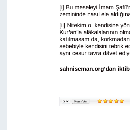
[i] Bu meseleyi İmam Şafiî’
zemininde nasıl ele aldığın
[ii] Nitekim o, kendisine y
Kur’an’la alâkalalarının olm
katılmasam da, korkmadan ç
sebebiyle kendisini tebrik e
aynı cesur tavra dâvet edi
sahniseman.org’dan iktiba