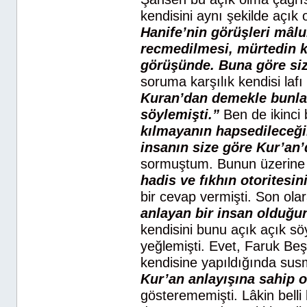
kendisini aynı şekilde açık
Hanife’nin görüşleri mâlum
recmedilmesi, mürtedin k
görüşünde. Buna göre si
soruma karşılık kendisi lafı
Kuran’dan demekle bunlar
söylemişti.”
Ben de ikinci 
kılmayanın hapsedileceğin
insanın size göre Kur’a
sormuştum. Bunun üzerine
hadis ve fıkhın otoritesi
bir cevap vermişti. Son olar
anlayan bir insan olduğ
kendisini bunu açık açık s
yeğlemişti. Evet, Faruk Be
kendisine yapıldığında susm
Kur’an anlayışına sahi
gösterememişti. Lâkin belli