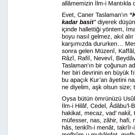
allâmemizin İlm-i Mantıkla d
Evet, Caner Taslaman’ın
“
kadar basit
”
diyerek düşün
içinde hallettiği yöntem, İm
boyu nasıl gelmez, akıl alır 
karşımızda dururken… Mes
sonra gelen Müzenî, Kaffâl,
Râzî, Rafiî, Nevevî, Beydâv
Taslaman’ın bir çoğunun ad
her biri devrinin en büyük f
bu apaçık Kur’an âyetini na
ne diyelim, aşk olsun size
Oysa bütün ömrünüzü Usûl-u
İlm-i Hilâf, Cedel, Âdâbu’l
hakikat, mecaz, vad’ nakil
müfesser, nas, zâhir, haf
hâs, tenkîh-i menât, takrîr-i
mefhûm-u muhâlefet, mefhû