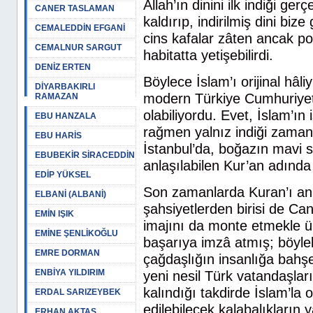
Allah’ın dinini ilk indiği g
CANER TASLAMAN
kaldırıp, indirilmiş dini b
CEMALEDDİN EFGANİ
cins kafalar zâten ancak po
CEMALNUR SARGUT
habitatta yetişebilirdi.
DENİZ ERTEN
Böylece İslam’ı orijinal hâl
DİYARBAKIRLI
modern Türkiye Cumhuriyeti
RAMAZAN
olabiliyordu. Evet, İslam’ın
EBU HANZALA
rağmen yalnız indiği zamand
EBU HARİS
İstanbul’da, boğazın mavi s
EBUBEKİR SİRACEDDİN
anlaşılabilen Kur’an adında 
EDİP YÜKSEL
Son zamanlarda Kuran’ı an
ELBANİ (ALBANİ)
şahsiyetlerden birisi de C
EMİN IŞIK
imajını da monte etmekle ül
EMİNE ŞENLİKOĞLU
başarıya imzâ atmış; böylel
EMRE DORMAN
çağdaşlığın insanlığa bah
ENBİYA YILDIRIM
yeni nesil Türk vatandaşlar
kalındığı takdirde İslam’la
ERDAL SARIZEYBEK
edilebilecek kalabalıkların 
ERHAN AKTAŞ