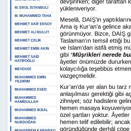
devşirirken; diğer taraftan 
yükleniveriyor.
M. EROL İSTANBULİ
M. MUHAMMED TAHA
Meselâ, DAİŞ’in yaptıkların
MEHMET AKİF ERSOY
Ama iş Kur’an’a gelince aka
MEHMET ALİ BULUT
görünmüyor. Bizce, DAİŞ gi
Taslaman’ın temsil ettiği b
MEHMET ÇELİK
ve İslam’dan istifâ etmiş mül
MEHMET EMİN AKIN
gibi
“
Müşrikleri nerede bu
MEHMET SAİD
âyetler önümüzde dururken;
HATİPOĞLU
kolaycılığa teşebbüs etmem
MEVDUDİ
vazgeçmelidir.
MUHAMMED EMİN
YILDIRIM
Kur’an’da yer alan bu tarz m
MUHAMMED ESED
anlaşılması gerektiği gibi 
MUHAMMED
zihniyet; söz hadislere geli
HAMİDULLAH
hemen masaya koyuveriyor. E
MUHAMMED İKBAL
özel şartları yoktur. Âyetle
MUHAMMED
hemen telif edilebilir; ancak 
NURDOĞAN
göründüğünde derhâl çöpe at
MUHARREM KARABAY/