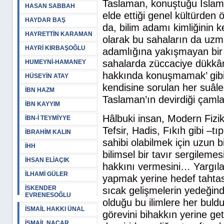
Taslaman, konuştuğu İslamî
HASAN SABBAH
elde ettiği genel kültürden 
HAYDAR BAŞ
da, bilim adamı kimliğinin 
HAYRETTİN KARAMAN
olarak bu sahaların da uzma
HAYRİ KIRBAŞOĞLU
adamlığına yakışmayan bir ü
sahalarda züccaciye dükkânın
HUMEYNİ-HAMANEY
hakkında konuşmamak’ gibi 
HÜSEYİN ATAY
kendisine sorulan her suâle
İBN HAZM
Taslaman’ın devirdiği çamlar
İBN KAYYIM
Hâlbuki insan, Modern Fizik
İBN-İ TEYMİYYE
Tefsir, Hadis, Fıkıh gibi –tı
İBRAHİM KALIN
sahibi olabilmek için uzun b
İHH
bilimsel bir tavır sergileme
İHSAN ELİAÇIK
hakkını vermesini… Yargıl
İLHAMİ GÜLER
yapmak yerine hedef tahtası
İSKENDER
sıcak gelişmelerin yedeğin
EVRENESOĞLU
olduğu bu ilimlere her buld
İSMAİL HAKKI ÜNAL
görevini bihakkın yerine get
İSMAİL NACAR