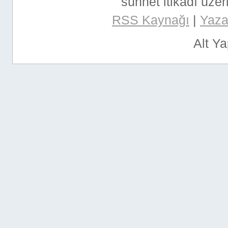
sünnet itikadı üzeri
RSS Kaynağı
|
Yazar
Alt Y