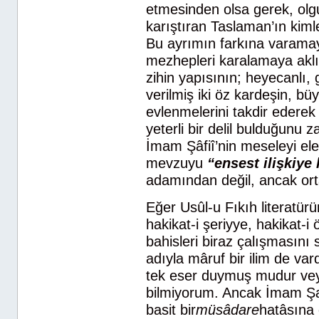
etmesinden olsa gerek, olgusa
karıştıran Taslaman’ın kiml
Bu ayrımın farkına varamayı
mezhepleri karalamaya akl
zihin yapısının; heyecanlı,
verilmiş iki öz kardeşin, bü
evlenmelerini takdir ederek 
yeterli bir delil bulduğunu
İmam Şâfiî’nin meseleyi ele
mevzuyu
“ensest ilişkiye
adamından değil, ancak orta
Eğer Usûl-u Fıkıh literatür
hakikat-i şeriyye, hakikat-i 
bahisleri biraz çalışmasını
adıyla mâruf bir ilim de va
tek eser duymuş mudur veya
bilmiyorum. Ancak İmam Şa
basit bir
müsâdare
hatâsına 