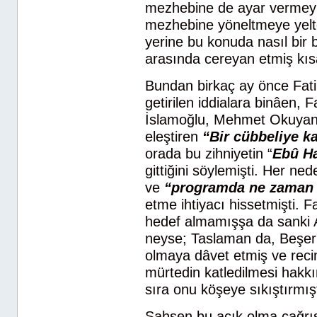
mezhebine de ayar vermeyi
mezhebine yöneltmeye yelte
yerine bu konuda nasıl bir 
arasında cereyan etmiş kıs
Bundan birkaç ay önce Fatih
getirilen iddialara binâen
İslamoğlu, Mehmet Okuyan
eleştiren
“Bir cübbeliye k
orada bu zihniyetin “
Ebû Ha
gittiğini söylemişti. Her n
ve
“programda ne zaman b
etme ihtiyacı hissetmişti. 
hedef almamışşa da sanki Ab
neyse; Taslaman da, Beşer’
olmaya dâvet etmiş ve reci
mürtedin katledilmesi hakkı
sıra onu köşeye sıkıştırmışt
Şahsen bu açık olma çağrıs