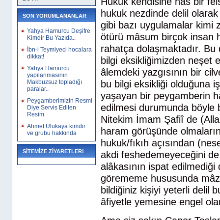
Hukuk kendisine has bir fels
hukuk nezdinde delil olarak 
SON YORUMLANANLAR
gibi bazı uygulamalar kimi 
Yahya Hamurcu Deşifre
ötürü mâsum birçok insan h
Kimdir Bu Yazıda..
rahatça dolaşmaktadır. Bu 
İbn-i Teymiyeci hocalara
dikkat!
bilgi eksikliğimizden neşet
Yahya Hamurcu
âlemdeki yazgısının bir cil
yapılanmasının
Makbuzsuz topladığı
bu bilgi eksikliği olduğuna i
paralar..
yaşayan bir peygamberin hab
Peygamberimizin Resmi
edilmesi durumunda böyle bi
Diye Servis Edilen
Resim
Nitekim İmam Şafiî de (Alla
Ahmet Ulukaya kimdir
haram görüşünde olmalarına 
ve grubu hakkında
hukuk/fıkıh açısından (nes
SİTEMİZE ZİYARETLER!
akdi feshedemeyeceğini de di
alâkasının ispat edilmediğ
görememe hususunda mâzurdu
bildiğiniz kişiyi yeterli del
âfiyetle yemesine engel o