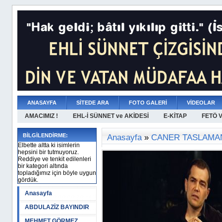
ANASAYFA
SİTEDE ARA
FOTO GALERİ
VİDEOLAR
AMACIMIZ !
EHL-İ SÜNNET ve AKİDESİ
E-KİTAP
FETÖ 
BİLGİLENDİRME:
Anasayfa
»
CANER TASLAMA
Elbette altta ki isimlerin
hepsini bir tutmuyoruz.
Reddiye ve tenkit edilenleri
bir kategori altında
topladığımız için böyle uygun
gördük.
Anasayfa
ABDULAZİZ BAYINDIR
MEHMET GÖRMEZ