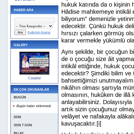
hukuk katında da o kişinin hı
HABER ARA
Hâdise mahkemeye intikâl e
biliyorum” demenizle yetinme
edecektir. Çünkü hukuk delil
hırsızı çalarken görmüş olsa
Gelişmiş Arama
karar vermekle yükümlü ola
GALERY
Aynı şekilde, bir çocuğun b
de o çocuğu size âit yapm
intikâl ettiğinde, hukuk çoc
edecektir? Şimdiki bilim ve
Casplar
bahsettiğimizi unutmayalım.
nikâhın olması şartıyla mü
EN ÇOK OKUNANLAR
olmasının, hukûken de illâ 
BUGÜN
anlayabilirsiniz. Dolayısıyl
Bugün haber eklenmedi.
artık sizin çocuğunuz olma
velâyet ve nafakayla alâk
DÜN
kavuşacaktır.[i]
SON 7 GÜN
BU AY