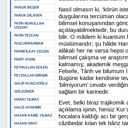
FARUK BEŞER
Nasıl olmasın ki, ‘körün isted
duygularına tercüman olac
FARUK DİLAVER
bilimsel konuşanından gönde
FATİH NURULLAH
UŞŞAKİ
açıklayabilmektedir, bu du
FATİH TEZCAN
bilir. O mâdem ki kuantum fi
müslümandır; şu hâlde Hanef
FAZLURRAHMAN
alâkalı her ne varsa hepsi
FEHMİ İLKAY ÇEÇEN
bilimsel çalışma ve araştı
FERİT AYDIN
kalmamış; akademik meşgale
FETHULLAH GÜLEN
Felsefe, Târih ve bilumum 
FEYZULLAH BİRIŞIK
Bugüne kadar kendisine tev
GALİP KUŞÇUOĞLU
‘bilmiyorum’ cevabı verdiği
sağlam bir karinedir.
GOLDZİHER
HAKKI YILMAZ
Evet, belki biraz trajikom
HALİS AYDEMİR
açıklama işinin, henüz Kur’
hocalara kaldığı acı bir ger
HASAN KAMİL YILMAZ
câzibedar kılan tek bâriz t
HASAN ONAT