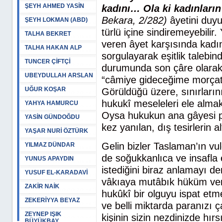
ŞEYH AHMED YASİN
kadını… Ola ki kadınların 
Bekara, 2/282)
âyetini duy
ŞEYH LOKMAN (ABD)
türlü içine sindiremeyebili
TALHA BEKRET
veren âyet karşısında kadın
TALHA HAKAN ALP
sorgulayarak eşitlik talebind
TUNCER ÇİFTÇİ
durumunda son çâre olarak k
UBEYDULLAH ARSLAN
“câmiye gideceğime morçatıy
UĞUR KOŞAR
Görüldüğü üzere, sınırların
hukukî meseleleri ele almak
YAHYA HAMURCU
Oysa hukukun ana gâyesi p
YASİN GÜNDOĞDU
kez yanılan, dış tesirlerin
YAŞAR NURİ ÖZTÜRK
Gelin bizler Taslaman’ın vu
YILMAZ DÜNDAR
de soğukkanlıca ve insafla 
YUNUS APAYDIN
istediğini biraz anlamayı d
YUSUF EL-KARADAVİ
vâkıaya mutâbık hüküm verme
ZAKİR NAİK
hukûkî bir olguyu ispat etmek
ZEKERİYYA BEYAZ
ve belli miktarda paranızı 
ZEYNEP IŞIK
kişinin sizin nezdinizde hır
BÜYÜKBAY