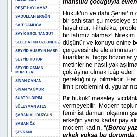
mahsulü çocuğuyla evlen
REŞİT HAYLAMAZ
Hukuk’un ve dahi Şeriat’ın 
SADULLAH ERGÜN
bir şahıstan şu meseleye se
SAİT ÇAMLICA
hayal olur. Filhakika, prob
SAYİK EROL TANGUT
bir lafımız olamaz! Niteki
düşünür ve konuyu enine bo
SELEHATTİN ÖZGÜNDÜZ
çerçevesinde ele alınmasını
SEYYİD HÜSEYİN NASR
kuarklarla, higgs bozonlar
SEYYİD KUTUP
metinlerine nasıl yaklaşılm
SEYYİD OSMAN
çok âşina olmak icâp eder. 
MÜRTEZA
gerektiğini iyi bilmelidir. He
SİNAN CANAN
limit problemini duyguların
SİNAN YAĞMUR
Bir hukukî meseleyi vicdân
SUAT YILDIRIM
vermeyebilir. Modern toplum
SÜLEYMAN ATEŞ
feminist damarı okşanmışsa
ŞABAN ALİ DÜZGÜN
erkeğin yarısı kadar pay al
ŞABAN ÖZ
modern kadın, “
(Borcu yaz
ŞEVKANİ
erkek yoksa bu durumda râ