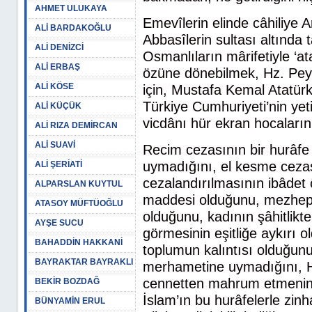
AHMET ULUKAYA
Emevîlerin elinde câhiliye A
ALİ BARDAKOĞLU
Abbasîlerin sultası altında 
ALİ DENİZCİ
Osmanlıların mârifetiyle ‘at
ALİ ERBAŞ
özüne dönebilmek, Hz. Peyg
ALİ KÖSE
için, Mustafa Kemal Atatürk
Türkiye Cumhuriyeti’nin yetiş
ALİ KÜÇÜK
vicdânı hür ekran hocaları
ALİ RIZA DEMİRCAN
ALİ SUAVİ
Recim cezasının bir hurâfe 
uymadığını, el kesme ceza
ALİ ŞERİATİ
cezalandırılmasının ibâdet
ALPARSLAN KUYTUL
maddesi olduğunu, mezhepl
ATASOY MÜFTÜOĞLU
olduğunu, kadının şâhitlikt
AYŞE SUCU
görmesinin eşitliğe aykırı o
BAHADDİN HAKKANİ
toplumun kalıntısı olduğun
BAYRAKTAR BAYRAKLI
merhametine uymadığını, Hı
cennetten mahrum etmenin A
BEKİR BOZDAĞ
İslam’ın bu hurâfelerle zin
BÜNYAMİN ERUL