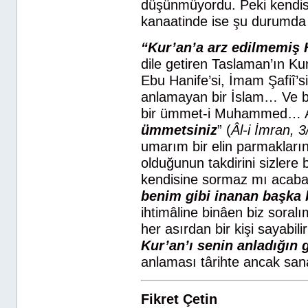
düşünmüyordu. Peki kendis
kanaatinde ise şu durumda k
“Kur’an’a arz edilmemiş H
dile getiren Taslaman’ın Ku
Ebu Hanife’si, İmam Şafiî’
anlamayan bir İslam… Ve bu 
bir ümmet-i Muhammed… Al
ümmetsiniz
” (
Âl-i İmran, 
umarım bir elin parmakları
olduğunun takdirini sizlere 
kendisine sormaz mı acaba 
benim gibi inanan başka b
ihtimâline binâen biz soralı
her asırdan bir kişi sayabil
Kur’an’ı senin anladığın 
anlaması târihte ancak san
Fikret Çetin