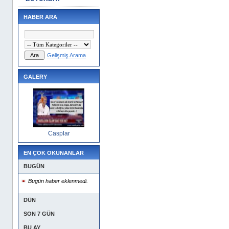
HABER ARA
Gelişmiş Arama
GALERY
Casplar
EN ÇOK OKUNANLAR
BUGÜN
Bugün haber eklenmedi.
DÜN
SON 7 GÜN
BU AY