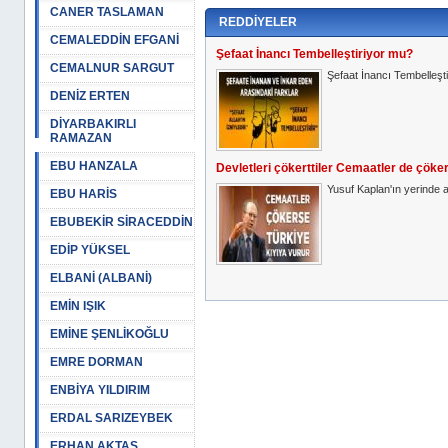
CANER TASLAMAN
REDDİYELER
CEMALEDDİN EFGANİ
Şefaat İnancı Tembelleştiriyor mu?
CEMALNUR SARGUT
Şefaat İnancı Tembelleşt
DENİZ ERTEN
DİYARBAKIRLI
RAMAZAN
EBU HANZALA
Devletleri çökerttiler Cemaatler de çöker
Yusuf Kaplan'ın yerinde an
EBU HARİS
EBUBEKİR SİRACEDDİN
EDİP YÜKSEL
ELBANİ (ALBANİ)
EMİN IŞIK
EMİNE ŞENLİKOĞLU
EMRE DORMAN
ENBİYA YILDIRIM
ERDAL SARIZEYBEK
ERHAN AKTAŞ