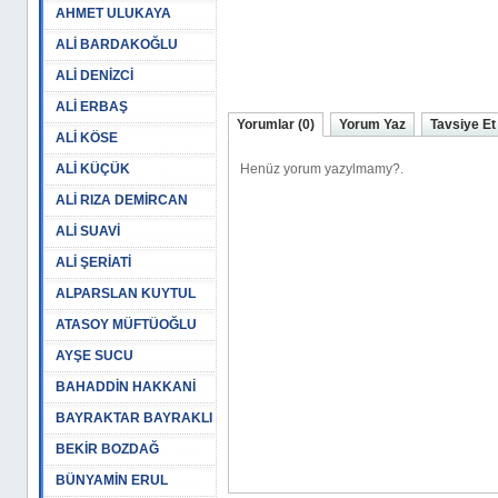
AHMET ULUKAYA
ALİ BARDAKOĞLU
ALİ DENİZCİ
ALİ ERBAŞ
Yorumlar (0)
Yorum Yaz
Tavsiye Et
ALİ KÖSE
ALİ KÜÇÜK
ALİ RIZA DEMİRCAN
ALİ SUAVİ
ALİ ŞERİATİ
ALPARSLAN KUYTUL
ATASOY MÜFTÜOĞLU
AYŞE SUCU
BAHADDİN HAKKANİ
BAYRAKTAR BAYRAKLI
BEKİR BOZDAĞ
BÜNYAMİN ERUL