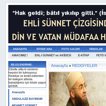
ANASAYFA
SİTEDE ARA
FOTO GALERİ
VİDEOLAR
AMACIMIZ !
EHL-İ SÜNNET ve AKİDESİ
E-KİTAP
FETÖ 
BİLGİLENDİRME:
Anasayfa
»
REDDİYELER
Elbette altta ki isimlerin
hepsini bir tutmuyoruz.
Reddiye ve tenkit edilenleri
bir kategori altında
topladığımız için böyle uygun
gördük.
Anasayfa
ABDULAZİZ BAYINDIR
MEHMET GÖRMEZ