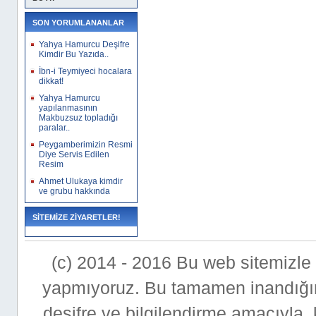
SON YORUMLANANLAR
Yahya Hamurcu Deşifre
Kimdir Bu Yazıda..
İbn-i Teymiyeci hocalara
dikkat!
Yahya Hamurcu
yapılanmasının
Makbuzsuz topladığı
paralar..
Peygamberimizin Resmi
Diye Servis Edilen
Resim
Ahmet Ulukaya kimdir
ve grubu hakkında
SİTEMİZE ZİYARETLER!
(c) 2014 - 2016 Bu web sitemizle bi
yapmıyoruz. Bu tamamen inandığımı
deşifre ve bilgilendirme amacıyla,