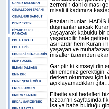
CANER TASLAMAN
zerrenin dahi olması g
misali itikadımıza kast
CEMALEDDİN EFGANİ
CEMALNUR SARGUT
Bazıları bunları HADİS
DENİZ ERTEN
düşmanlar ancak Kuran’
DİYARBAKIRLI
yaşayarak kabuklu bir ce
RAMAZAN
yaşanabilir hale getire
EBU HANZALA
asırlardır hem Kuran’ı 
EBU HARİS
yaşayan ve muhafazasına
misaller üzerinden eka
EBUBEKİR SİRACEDDİN
EDİP YÜKSEL
Gariptir ki kimseyi dinl
ELBANİ (ALBANİ)
dinlememiz gerektiğini 
EMİN IŞIK
derken okunması için ke
EMİNE ŞENLİKOĞLU
açıklayamadıkları gibi…
EMRE DORMAN
Elbette asıl hedefleri bi
ENBİYA YILDIRIM
tezcan’ın sayfasında fiki
ERDAL SARIZEYBEK
İsa’ya baba bulduğu gi
ERHAN AKTAŞ