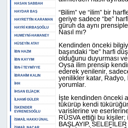
HASAN SABBAH
“Bilim” ve “ilim” bir har
HAYDAR BAŞ
geriye sadece “be” harfi 
HAYRETTİN KARAMAN
güruh da aynı prensipl
HAYRİ KIRBAŞOĞLU
Nasıl mı?
HUMEYNİ-HAMANEY
HÜSEYİN ATAY
Kendinden önceki bilgi
başındaki “be” harfi dü
İBN HAZM
olduğunu duyurması ve
İBN KAYYIM
Oysa ilim prensip kendi
İBN-İ TEYMİYYE
ederek yenilenir, sadec
İBRAHİM KALIN
yenilikler katar, Radyo, 
yorumlar.
İHH
İHSAN ELİAÇIK
İşte kendinden önceki 
İLHAMİ GÜLER
tükürüp kendi tükürüğü
İSKENDER
varislerine ve eserlerin
EVRENESOĞLU
RÜSVA ettiği bu kişile
İSMAİL HAKKI ÜNAL
BAŞLAYIP, SELEFİLER
İSMAİL NACAR