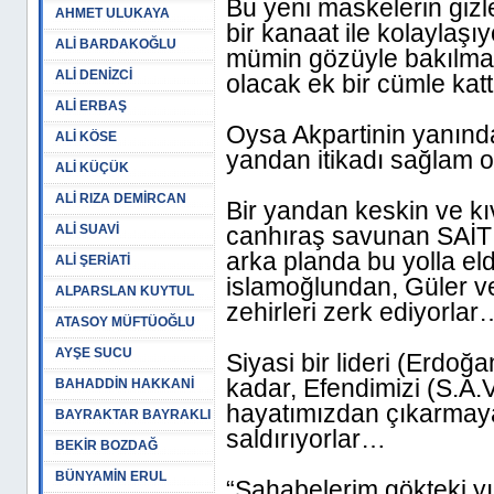
Bu yeni maskelerin giz
AHMET ULUKAYA
bir kanaat ile kolaylaşı
ALİ BARDAKOĞLU
mümin gözüyle bakılma
ALİ DENİZCİ
olacak ek bir cümle katt
ALİ ERBAŞ
Oysa Akpartinin yanında
ALİ KÖSE
yandan itikadı sağlam 
ALİ KÜÇÜK
ALİ RIZA DEMİRCAN
Bir yandan keskin ve kıvr
ALİ SUAVİ
canhıraş savunan SAİT
arka planda bu yolla elde
ALİ ŞERİATİ
islamoğlundan, Güler ve
ALPARSLAN KUYTUL
zehirleri zerk ediyorlar
ATASOY MÜFTÜOĞLU
AYŞE SUCU
Siyasi bir lideri (Erdo
kadar, Efendimizi (S.A.
BAHADDİN HAKKANİ
hayatımızdan çıkarmaya v
BAYRAKTAR BAYRAKLI
saldırıyorlar…
BEKİR BOZDAĞ
BÜNYAMİN ERUL
“Sahabelerim gökteki yıld