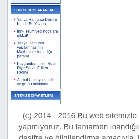
SON YORUMLANANLAR
Yahya Hamurcu Deşifre
Kimdir Bu Yazıda..
İbn-i Teymiyeci hocalara
dikkat!
Yahya Hamurcu
yapılanmasının
Makbuzsuz topladığı
paralar..
Peygamberimizin Resmi
Diye Servis Edilen
Resim
Ahmet Ulukaya kimdir
ve grubu hakkında
SİTEMİZE ZİYARETLER!
(c) 2014 - 2016 Bu web sitemizle bi
yapmıyoruz. Bu tamamen inandığımı
deşifre ve bilgilendirme amacıyla,