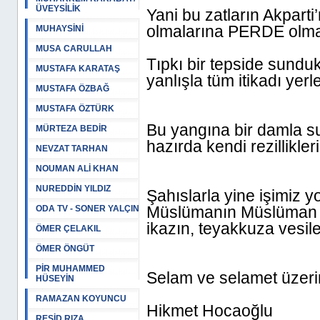
ÜVEYSİLİK
Yani bu zatların Akparti
olmalarına PERDE olma
MUHAYSİNİ
MUSA CARULLAH
Tıpkı bir tepside sunduk
MUSTAFA KARATAŞ
yanlışla tüm itikadı yer
MUSTAFA ÖZBAĞ
MUSTAFA ÖZTÜRK
Bu yangına bir damla su t
MÜRTEZA BEDİR
hazırda kendi rezillikle
NEVZAT TARHAN
NOUMAN ALİ KHAN
NUREDDİN YILDIZ
Şahıslarla yine işimiz y
Müslümanın Müslüman ü
ODA TV - SONER YALÇIN
ikazın, teyakkuza vesile
ÖMER ÇELAKIL
ÖMER ÖNGÜT
PİR MUHAMMED
Selam ve selamet üzeri
HÜSEYİN
RAMAZAN KOYUNCU
Hikmet Hocaoğlu
REŞİD RIZA