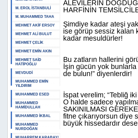
ALEVİLERİN DOĞDUĞU
M. EROL İSTANBULİ
HARFİNİN TEMSİLCİ
M. MUHAMMED TAHA
Şimdiye kadar ateşi yaka
MEHMET AKİF ERSOY
ise görüp sessiz kalan 
MEHMET ALİ BULUT
kadar mesuldürler!
MEHMET ÇELİK
MEHMET EMİN AKIN
Bu zatların hallerini gö
MEHMET SAİD
HATİPOĞLU
İşin gücün yok bunlarla
de bulun!” diyenlerdir!
MEVDUDİ
MUHAMMED EMİN
YILDIRIM
İspat verelim; “Tebliğ ik
MUHAMMED ESED
O halde sadece yapılm
MUHAMMED
HAMİDULLAH
SAKINILMASI GEREKEN
fitne çıkarıyorsun diye 
MUHAMMED İKBAL
büyük hissedardır desek
MUHAMMED
NURDOĞAN
MUHARREM KARABAY/