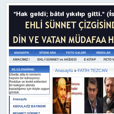
ANASAYFA
SİTEDE ARA
FOTO GALERİ
VİDEOLAR
AMACIMIZ !
EHL-İ SÜNNET ve AKİDESİ
E-KİTAP
FETÖ 
BİLGİLENDİRME:
Anasayfa
»
FATİH TEZCAN
Elbette altta ki isimlerin
hepsini bir tutmuyoruz.
Reddiye ve tenkit edilenleri
bir kategori altında
topladığımız için böyle uygun
gördük.
Anasayfa
ABDULAZİZ BAYINDIR
MEHMET GÖRMEZ