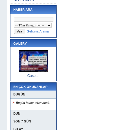
HABER ARA
Gelişmiş Arama
GALERY
Casplar
EN ÇOK OKUNANLAR
BUGÜN
Bugün haber eklenmedi.
DÜN
SON 7 GÜN
BU AY