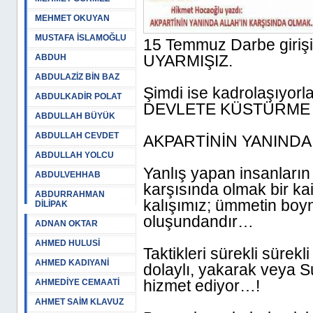
MEHMET OKUYAN
MUSTAFA İSLAMOĞLU
15 Temmuz Darbe giri
UYARMIŞIZ.
ABDUH
ABDULAZİZ BİN BAZ
Şimdi ise kadrolaşıyo
ABDULKADİR POLAT
DEVLETE KÜSTÜRME P
ABDULLAH BÜYÜK
ABDULLAH CEVDET
AKPARTİNİN YANINDA 
ABDULLAH YOLCU
Yanlış yapan insanların 
ABDULVEHHAB
karşısında olmak bir ka
ABDURRAHMAN
kalışımız; ümmetin boyn
DİLİPAK
oluşundandır…
ADNAN OKTAR
AHMED HULUSİ
Taktikleri sürekli sürek
AHMED KADIYANİ
dolaylı, yakarak veya 
hizmet ediyor…!
AHMEDİYE CEMAATİ
AHMET SAİM KLAVUZ