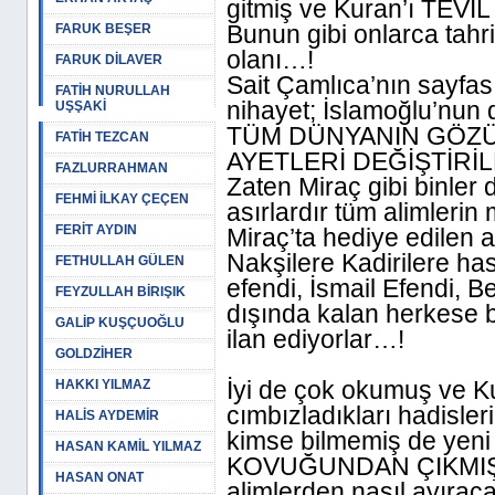
gitmiş ve Kuran’ı TEVİL 
Bunun gibi onlarca tahr
FARUK BEŞER
olanı…!
FARUK DİLAVER
Sait Çamlıca’nın sayfasın
FATİH NURULLAH
nihayet; İslamoğlu’nun
UŞŞAKİ
TÜM DÜNYANIN GÖZÜN
FATİH TEZCAN
AYETLERİ DEĞİŞTİRİLMEL
FAZLURRAHMAN
Zaten Miraç gibi binler d
FEHMİ İLKAY ÇEÇEN
asırlardır tüm alimlerin 
FERİT AYDIN
Miraç’ta hediye edilen a
Nakşilere Kadirilere has
FETHULLAH GÜLEN
efendi, İsmail Efendi, B
FEYZULLAH BİRIŞIK
dışında kalan herkese b
GALİP KUŞÇUOĞLU
ilan ediyorlar…!
GOLDZİHER
İyi de çok okumuş ve Kura
HAKKI YILMAZ
cımbızladıkları hadisler
HALİS AYDEMİR
kimse bilmemiş de yeni
HASAN KAMİL YILMAZ
KOVUĞUNDAN ÇIKMIŞ M
HASAN ONAT
alimlerden nasıl ayıra