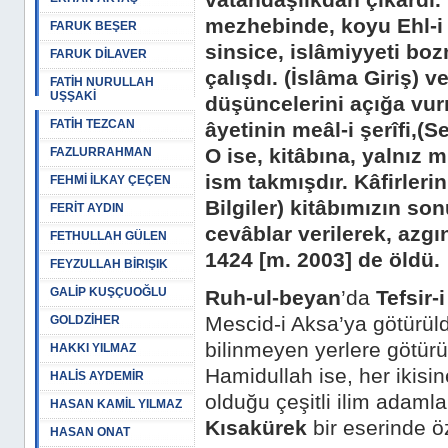
vatandaşlıkdan çıkardı. 
mezhe­binde, koyu Ehl-i
FARUK BEŞER
sinsice, islâmiyyeti boz
FARUK DİLAVER
çalışdı.
(İslâma Giriş)
v
FATİH NURULLAH
UŞŞAKİ
düşüncelerini açığa vurm
FATİH TEZCAN
âyetinin meâl-i şerîfi,
(S
O ise, kitâbına, yalnız
FAZLURRAHMAN
ism takmışdır. Kâfirleri
FEHMİ İLKAY ÇEÇEN
Bilgiler)
kitâbımızın so
FERİT AYDIN
cevâblar verilerek, azgı
FETHULLAH GÜLEN
1424 [m. 2003] de öldü.
FEYZULLAH BİRIŞIK
GALİP KUŞÇUOĞLU
Ruh-ul-beyan
’da
Tefsir-
Mescid-i Aksa’ya götürül
GOLDZİHER
bilinmeyen yerlere götür
HAKKI YILMAZ
Hamidullah ise, her ikisi
HALİS AYDEMİR
olduğu çeşitli ilim adamla
HASAN KAMİL YILMAZ
Kısakürek
bir eserinde öz
HASAN ONAT