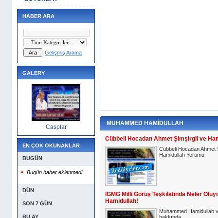
HABER ARA
Gelişmiş Arama
GALERY
MUHAMMED HAMİDULLAH
Casplar
Cübbeli Hocadan Ahmet Şimşirgil ve Ha
EN ÇOK OKUNANLAR
Cübbeli Hocadan Ahmet Ş
Hamidullah Yorumu
BUGÜN
Bugün haber eklenmedi.
DÜN
IGMG Milli Görüş Teşkilatında Neler Ol
Hamidullah!
SON 7 GÜN
Muhammed Hamidullah ve
BU AY
hakkında..