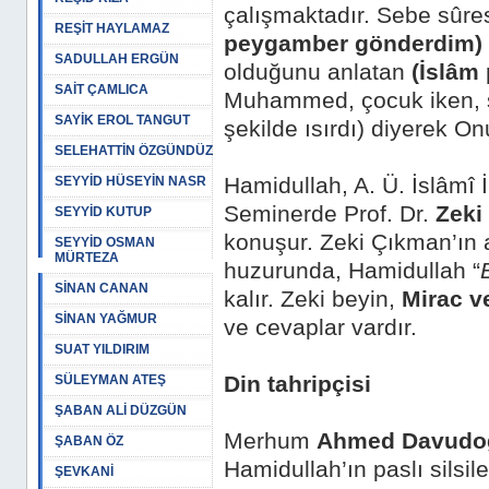
çalışmaktadır. Sebe sûre
REŞİT HAYLAMAZ
peygamber gönderdim)
SADULLAH ERGÜN
olduğunu anlatan
(İslâm
SAİT ÇAMLICA
Muhammed, çocuk iken, s
SAYİK EROL TANGUT
şekilde ısırdı) diyerek On
SELEHATTİN ÖZGÜNDÜZ
Hamidullah, A. Ü. İslâmî İl
SEYYİD HÜSEYİN NASR
Seminerde Prof. Dr.
Zeki
SEYYİD KUTUP
konuşur. Zeki Çıkman’ın akl
SEYYİD OSMAN
MÜRTEZA
huzurunda, Hamidullah “
SİNAN CANAN
kalır. Zeki beyin,
Mirac v
SİNAN YAĞMUR
ve cevaplar vardır.
SUAT YILDIRIM
Din tahripçisi
SÜLEYMAN ATEŞ
ŞABAN ALİ DÜZGÜN
Merhum
Ahmed Davudo
ŞABAN ÖZ
Hamidullah’ın paslı silsile
ŞEVKANİ