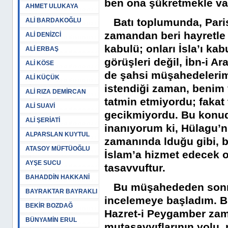
ben ona şükretmekle vaz
AHMET ULUKAYA
Batı toplumunda, Paris
ALİ BARDAKOĞLU
zamandan beri hayretle g
ALİ DENİZCİ
kabulü; onları İsla’ı ka
ALİ ERBAŞ
görüşleri değil, İbn-i A
ALİ KÖSE
de şahsi müşahedelerim
ALİ KÜÇÜK
istendiği zaman, benim 
ALİ RIZA DEMİRCAN
tatmin etmiyordu; fakat
ALİ SUAVİ
gecikmiyordu. Bu konud
ALİ ŞERİATİ
inanıyorum ki, Hülagu’n
ALPARSLAN KUYTUL
zamanında lduğu gibi, 
ATASOY MÜFTÜOĞLU
İslam’a hizmet edecek ol
AYŞE SUCU
tasavvuftur.
BAHADDİN HAKKANİ
Bu müşahededen sonra 
BAYRAKTAR BAYRAKLI
incelemeye başladım. B
BEKİR BOZDAĞ
Hazret-i Peygamber zam
BÜNYAMİN ERUL
mutasavvıflarının yolu,