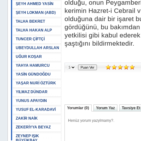
olduğu, onun Peygamberim
ŞEYH AHMED YASİN
kerimin Hazret-i Cebrail v
ŞEYH LOKMAN (ABD)
olduğuna dair bir işaret 
TALHA BEKRET
gördüğünü, bu bakımdan H
TALHA HAKAN ALP
yetkilisi gibi kabul ede
TUNCER ÇİFTÇİ
şaştığını bildirmektedir.
UBEYDULLAH ARSLAN
UĞUR KOŞAR
YAHYA HAMURCU
YASİN GÜNDOĞDU
YAŞAR NURİ ÖZTÜRK
YILMAZ DÜNDAR
YUNUS APAYDIN
Yorumlar (0)
Yorum Yaz
Tavsiye Et
YUSUF EL-KARADAVİ
ZAKİR NAİK
ZEKERİYYA BEYAZ
ZEYNEP IŞIK
BÜYÜKBAY