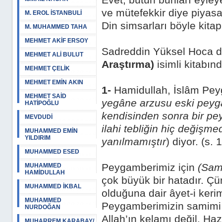
Evet, bütün bunları eyle
ve mütefekkir diye piya
M. EROL İSTANBULİ
Din simsarları böyle kit
M. MUHAMMED TAHA
MEHMET AKİF ERSOY
Sadreddin Yüksel Hoca 
MEHMET ALİ BULUT
Araştırma)
isimli kitabınd
MEHMET ÇELİK
MEHMET EMİN AKIN
1-
Hamidullah, İslâm Peyg
MEHMET SAİD
yegâne arzusu eski peygam
HATİPOĞLU
kendisinden sonra bir p
MEVDUDİ
ilahi tebliğin hiç değişm
MUHAMMED EMİN
YILDIRIM
yanılmamıştır
) diyor. (s. 
MUHAMMED ESED
Peygamberimiz için
(Sam
MUHAMMED
HAMİDULLAH
çok büyük bir hatadır. Ç
MUHAMMED İKBAL
olduğuna dair âyet-i kerim
MUHAMMED
Peygamberimizin samimi k
NURDOĞAN
Allah’ın kelamı değil, H
MUHARREM KARABAY/