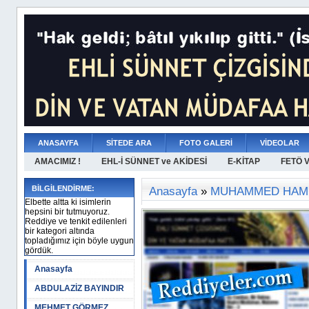
ANASAYFA
SİTEDE ARA
FOTO GALERİ
VİDEOLAR
AMACIMIZ !
EHL-İ SÜNNET ve AKİDESİ
E-KİTAP
FETÖ 
BİLGİLENDİRME:
Anasayfa
»
MUHAMMED HAM
Elbette altta ki isimlerin
hepsini bir tutmuyoruz.
Reddiye ve tenkit edilenleri
bir kategori altında
topladığımız için böyle uygun
gördük.
Anasayfa
ABDULAZİZ BAYINDIR
MEHMET GÖRMEZ