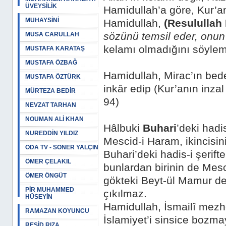
ÜVEYSİLİK
Hamidullah’a göre, Kur’a
MUHAYSİNİ
Hamidullah,
(Resululla
sözünü temsil eder, onun
MUSA CARULLAH
kelamı olmadığını söylem
MUSTAFA KARATAŞ
MUSTAFA ÖZBAĞ
Hamidullah, Mirac’ın bede
MUSTAFA ÖZTÜRK
inkâr edip (Kur’anın inzal
MÜRTEZA BEDİR
94)
NEVZAT TARHAN
NOUMAN ALİ KHAN
Hâlbuki
Buhari
’deki hadi
NUREDDİN YILDIZ
Mescid-i Haram, ikincisini
ODA TV - SONER YALÇIN
Buhari’deki hadis-i şerift
ÖMER ÇELAKIL
bunlardan birinin de Mesci
ÖMER ÖNGÜT
gökteki Beyt-ül Mamur değ
PİR MUHAMMED
çıkılmaz.
HÜSEYİN
Hamidullah, İsmailî mezhe
RAMAZAN KOYUNCU
İslamiyet’i sinsice bozma
REŞİD RIZA