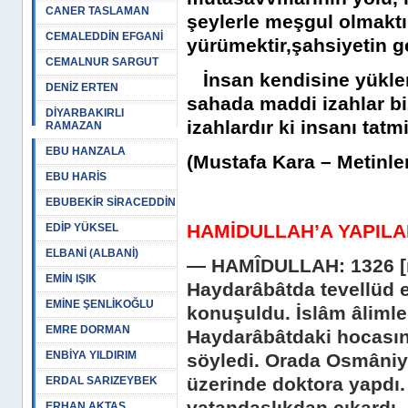
CANER TASLAMAN
şeylerle meşgul olmaktır
CEMALEDDİN EFGANİ
yürümektir,şahsiyetin ge
CEMALNUR SARGUT
İnsan kendisine yüklene
DENİZ ERTEN
sahada maddi izahlar bi
DİYARBAKIRLI
izahlardır ki insanı tatm
RAMAZAN
EBU HANZALA
(Mustafa Kara – Metinle
EBU HARİS
EBUBEKİR SİRACEDDİN
HAMİDULLAH’A YAPILA
EDİP YÜKSEL
ELBANİ (ALBANİ)
— HAMÎDULLAH:
1326 
EMİN IŞIK
Hay­darâbâtda tevellüd e
EMİNE ŞENLİKOĞLU
konuşuldu. İslâm âlimler
EMRE DORMAN
Haydarâbâtdaki hocasını
ENBİYA YILDIRIM
söyledi. Orada Osmâniye
üzerinde doktora yapdı.
ERDAL SARIZEYBEK
ERHAN AKTAŞ