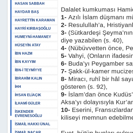
HASAN SABBAH
Dalalet kumkuması Hami
HAYDAR BAŞ
1-
Azılı İslam düşmanı mü
HAYRETTİN KARAMAN
2-
Resulullah’a, Hristiyanl
HAYRİ KIRBAŞOĞLU
3-
(Sütkardeşi Şeyma’nın 
HUMEYNİ-HAMANEY
diye yazabilen (s. 40),
HÜSEYİN ATAY
4-
(Nübüvvetten önce, Pey
İBN HAZM
5-
Vahyi, (Onların ifadesi
İBN KAYYIM
6-
Buda’yı Peygamber say
7-
Şakk-ül-kamer mucizesin
İBN-İ TEYMİYYE
8-
Miracı, ruhî bir hâl sa
İBRAHİM KALIN
gösteren (s. 92),
İHH
9-
İslam’dan önce Kudüs’t
İHSAN ELİAÇIK
Aksa’yı dolayısıyla Kur’a
İLHAMİ GÜLER
10-
Eserini, Fransızlarda
İSKENDER
EVRENESOĞLU
kiliseyi memnun edebilme
İSMAİL HAKKI ÜNAL
İSMAİL NACAR