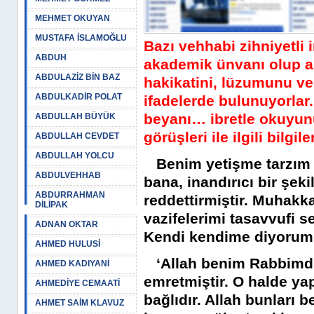
MEHMET OKUYAN
MUSTAFA İSLAMOĞLU
Bazı vehhabi zihniyetli 
ABDUH
akademik ünvanı olup ak
ABDULAZİZ BİN BAZ
hakikatini, lüzumunu ve
ABDULKADİR POLAT
ifadelerde bulunuyorlar
beyanı… ibretle okuyun
ABDULLAH BÜYÜK
görüşleri ile ilgili bilgile
ABDULLAH CEVDET
ABDULLAH YOLCU
Benim yetişme tarzım ak
ABDULVEHHAB
bana, inandırıcı bir şeki
ABDURRAHMAN
reddettirmiştir. Muhakka
DİLİPAK
vazifelerimi tasavvufi s
ADNAN OKTAR
Kendi kendime diyorum 
AHMED HULUSİ
‘Allah benim Rabbimdir
AHMED KADIYANİ
emretmiştir. O halde ya
AHMEDİYE CEMAATİ
bağlıdır. Allah bunları 
AHMET SAİM KLAVUZ