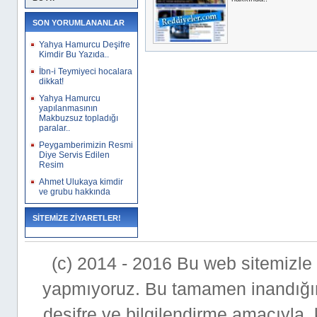
SON YORUMLANANLAR
Yahya Hamurcu Deşifre
Kimdir Bu Yazıda..
İbn-i Teymiyeci hocalara
dikkat!
Yahya Hamurcu
yapılanmasının
Makbuzsuz topladığı
paralar..
Peygamberimizin Resmi
Diye Servis Edilen
Resim
Ahmet Ulukaya kimdir
ve grubu hakkında
SİTEMİZE ZİYARETLER!
(c) 2014 - 2016 Bu web sitemizle bi
yapmıyoruz. Bu tamamen inandığımı
deşifre ve bilgilendirme amacıyla,