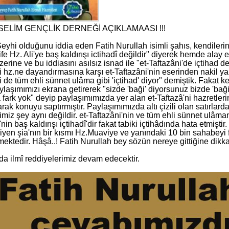
SELİM GENÇLİK DERNEĞİ AÇIKLAMAASI !!!
eyhi olduğunu iddia eden Fatih Nurullah isimli şahıs, kendilerine
ife Hz. Ali'ye baş kaldırışı ictihadî değildir" diyerek hemde alay
erine ve bu iddiasını asılsız isnad ile "et-Taftazâni'de içtihad de
i hz.ne dayandırmasına karşı et-Taftazâni'nin eserinden nakil ya
i de tüm ehli sünnet ulâma gibi 'içtihad' diyor" demiştik. Fakat k
ylaşımımızı ekrana getirerek "sizde 'baği' diyorsunuz bizde 'baği
 fark yok" deyip paylaşımımızda yer alan et-Taftazâ'ni hazretler
ak konuyu saptırmıştır. Paylaşımımızda altı çizili olan satırlar
miz şey aynı değildir. et-Taftazâni'nin ve tüm ehli sünnet ulâmanı
in baş kaldırışı içtihadî'dir fakat tabiki içtihâdında hata etmiştir. 
iyen şia'nın bir kısmı Hz.Muaviye ve yanındaki 10 bin sahabeyi fas
mektedir. Hâşâ..! Fatih Nurullah bey sözün nereye gittiğine dikkat
a ilmî reddiyelerimiz devam edecektir.