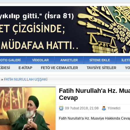
FOTO GALERİ
VİDEOLAR
ANKETLER
SİTENE EKLE
İLETİ
KİDESİ
E-KİTAP
FETÖ VE CEMAATLER
TAVSİYE SİTELER
YO
a
»
FATİH NURULLAH UŞŞAKİ
Fatih Nurullah'a Hz. Mu
Cevap
09 ?ubat 2018, 21:08
Yönetici
Fatih Nurullah'a Hz. Muaviye Hakkında Ceva