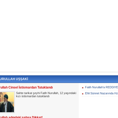
NURULLAH UŞŞAKİ
rullah Cinsel İstismardan Tutuklandı
Fatih Nurullah'a REDDiY
Sahte tarikat şeyhi Fatih Nurullah, 12 yaşındaki
Ehli Sünnet Nazarında Hz
kızı istismardan tutuklandı
rullah adındaki şahsa Dikkat!