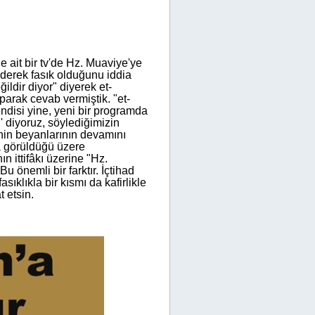
 ait bir tv'de Hz. Muaviye'ye
 ederek fasık olduğunu iddia
ğildir diyor" diyerek et-
parak cevab vermiştik. "et-
endisi yine, yeni bir programda
' diyoruz, söylediğimizin
inin beyanlarının devamını
da görüldüğü üzere
n ittifâkı üzerine "Hz.
Bu önemli bir farktır. İçtihad
ıklıkla bir kısmı da kafirlikle
 etsin.