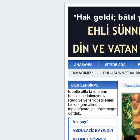
ANASAYFA
SİTEDE ARA
AMACIMIZ !
EHL-İ SÜNNET ve A
BİLGİLENDİRME:
Anasayf
Elbette altta ki isimlerin
hepsini bir tutmuyoruz.
Reddiye ve tenkit edilenleri
bir kategori altında
topladığımız için böyle uygun
gördük.
Anasayfa
ABDULAZİZ BAYINDIR
MEHMET GÖRMEZ