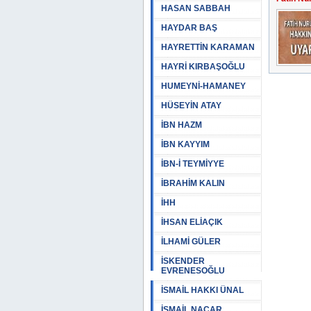
HASAN SABBAH
HAYDAR BAŞ
HAYRETTİN KARAMAN
HAYRİ KIRBAŞOĞLU
HUMEYNİ-HAMANEY
HÜSEYİN ATAY
İBN HAZM
İBN KAYYIM
İBN-İ TEYMİYYE
İBRAHİM KALIN
İHH
İHSAN ELİAÇIK
İLHAMİ GÜLER
İSKENDER
EVRENESOĞLU
İSMAİL HAKKI ÜNAL
İSMAİL NACAR