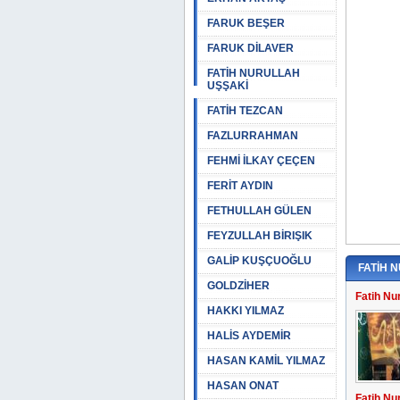
FARUK BEŞER
FARUK DİLAVER
FATİH NURULLAH
UŞŞAKİ
FATİH TEZCAN
FAZLURRAHMAN
FEHMİ İLKAY ÇEÇEN
FERİT AYDIN
FETHULLAH GÜLEN
FEYZULLAH BİRIŞIK
GALİP KUŞÇUOĞLU
FATİH 
GOLDZİHER
Fatih Nu
HAKKI YILMAZ
HALİS AYDEMİR
HASAN KAMİL YILMAZ
HASAN ONAT
Fatih Nu