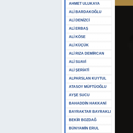
AHMET ULUKAYA
ALİ BARDAKOĞLU
ALİ DENİZCİ
ALİ ERBAŞ
ALİ KÖSE
ALİ KÜÇÜK
ALİ RIZA DEMİRCAN
ALİ SUAVİ
ALİ ŞERİATİ
ALPARSLAN KUYTUL
ATASOY MÜFTÜOĞLU
AYŞE SUCU
BAHADDİN HAKKANİ
BAYRAKTAR BAYRAKLI
BEKİR BOZDAĞ
BÜNYAMİN ERUL