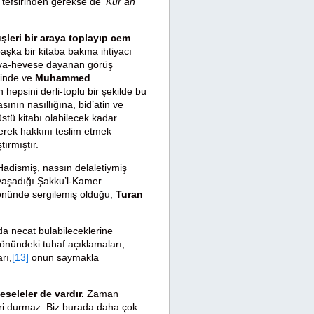
 tefsirinden gerekse de ‘
Kur’ân
şleri bir araya toplayıp cem
başka bir kitaba bakma ihtiyacı
 heva-hevese dayanan görüş
inde ve
Muhammed
hepsini derli-toplu bir şekilde bu
nın nasıllığına, bid’atin ve
stü kitabı olabilecek kadar
terek hakkını teslim etmek
ırmıştır.
adismiş, nassın delaletiymiş
 yaşadığı Şakku’l-Kamer
 yönünde sergilemiş olduğu,
Turan
da necat bulabileceklerine
önündeki tuhaf açıklamaları,
rı,
[13]
onun saymakla
eseleler de vardır.
Zaman
ri durmaz. Biz burada daha çok