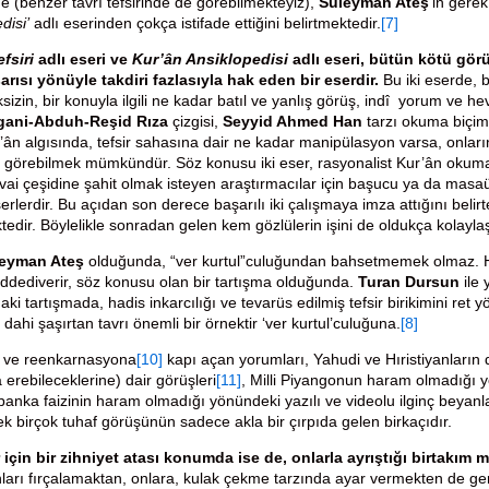
 (benzer tavrı tefsirinde de görebilmekteyiz),
Süleyman Ateş
’in gerek
disi’
adlı eserinden çokça istifade ettiğini belirtmektedir.
[7]
fsiri
adlı eseri ve
Kur’ân Ansiklopedisi
adlı eseri, bütün kötü görü
rısı yönüyle takdiri fazlasıyla hak eden bir eserdir.
Bu iki eserde, 
sizin, bir konuyla ilgili ne kadar batıl ve yanlış görüş, indî yorum ve
gani-Abduh-Reşid Rıza
çizgisi,
Seyyid Ahmed
Han
tarzı okuma biçim
’ân algısında, tefsir sahasına dair ne kadar manipülasyon varsa, onların 
e görebilmek mümkündür. Söz konusu iki eser, rasyonalist Kur’ân okuması
vai çeşidine şahit olmak isteyen araştırmacılar için başucu ya da masaü
rlerdir. Bu açıdan son derece başarılı iki çalışmaya imza attığını belir
edir. Böylelikle sonradan gelen kem gözlülerin işini de oldukça kolaylaşt
eyman Ateş
olduğunda, “ver kurtul”culuğundan bahsetmemek olmaz. H
dediverir, söz konusu olan bir tartışma olduğunda.
Turan Dursun
ile
ki tartışmada, hadis inkarcılığı ve tevarüs edilmiş tefsir birikimini ret
u dahi şaşırtan tavrı önemli bir örnektir ‘ver kurtul’culuğuna.
[8]
ve reenkarnasyona
[10]
kapı açan yorumları, Yahudi ve Hıristiyanların 
 erebileceklerine) dair görüşleri
[11]
, Milli Piyangonun haram olmadığı y
banka faizinin haram olmadığı yönündeki yazılı ve videolu ilginç beyanla
k birçok tuhaf görüşünün sadece akla bir çırpıda gelen birkaçıdır.
 için bir zihniyet atası konumda ise de, onlarla ayrıştığı birtakım m
arı fırçalamaktan, onlara, kulak çekme tarzında ayar vermekten de ge