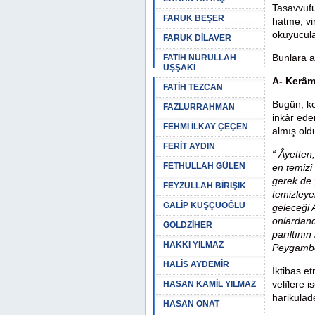
Tasavvufu
FARUK BEŞER
hatme, vir
okuyucula
FARUK DİLAVER
Bunlara a
FATİH NURULLAH
UŞŞAKİ
A- Kerâm
FATİH TEZCAN
Bugün, ke
FAZLURRAHMAN
inkâr eden
FEHMİ İLKAY ÇEÇEN
almış old
FERİT AYDIN
“ Âyetten,
FETHULLAH GÜLEN
en temizi
gerek de 
FEYZULLAH BİRIŞIK
temizleyen
GALİP KUŞÇUOĞLU
geleceği 
onlardandı
GOLDZİHER
parıltını
HAKKI YILMAZ
Peygamber
HALİS AYDEMİR
İktibas e
velîlere i
HASAN KAMİL YILMAZ
harikulad
HASAN ONAT