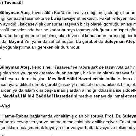
le) Tevessül
. Süleyman Ateş
, tevessülün Kur’ân’ın tavsiye ettiği bir iş olduğu, bunun ar
ğı kanaatini taşımakta ve bu işi tavsiye etmektedir. Fakat ilerleyen ifad
n ayırdığı, istiğaseyi şirk unsurları taşıyan bir iş olarak gördüğü anlaşıl
vessül meselesinde her ne kadar buraya taşımış olduğumuz müspet görü
tarafından gündeme getirilmiş olan tevessül konusunun tartışıldığı bir t
nda,
Bayındır
’ın yanında saf tutmuştur. Bu garabet de
Süleyman Ateş
ini yoğunlaştırmaları gereken bir durumdur.
a
. Süleyman Ateş,
kendisine: “
Tasavvuf ve rabıta şirk de tasavvufa dair n
iş olan soruya, gerçek tasavvufu anlattığını, bir kurum olarak tasavvufu 
ni beyan ederek başlar.
Mevlânâ Hâlid Hazretleri
’nin tarîkate ders o
 ince ayara dikkat etmek gerektiği ikazıyla müstefid olunabilecek bir iş o
lardan ya da İslâm dışı başka inanışlardan alındığı iddiasına ise şiddetle
,
Mevlânâ Hâlid-i Bağdâdî Hazretlerini
meth-u senayı da ihmal etme
-Vird
 Hatme-Rabıta bağlamında yöneltilmiş olan bir soruya
Prof. Dr. Süley
üşünerek cevap veriyor ve hatme meselesini biraz silik geçiyor. Fakat tari
şırılıklara bulaşmamak kaydıyla olur veriyor hatta tavsiye ve telkin ediy