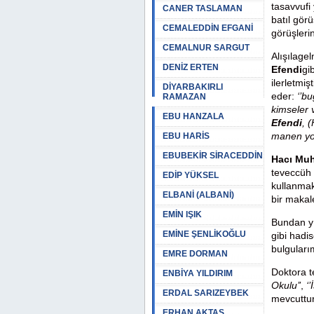
tasavvufi
CANER TASLAMAN
batıl gör
CEMALEDDİN EFGANİ
görüşleri
CEMALNUR SARGUT
Alışılagel
DENİZ ERTEN
Efendi
gi
ilerletmiş
DİYARBAKIRLI
eder:
‘’b
RAMAZAN
kimseler 
EBU HANZALA
Efendi
, 
manen yol
EBU HARİS
EBUBEKİR SİRACEDDİN
Hacı Muh
teveccüh i
EDİP YÜKSEL
kullanmak
ELBANİ (ALBANİ)
bir makale
EMİN IŞIK
Bundan yı
EMİNE ŞENLİKOĞLU
gibi hadi
bulguları
EMRE DORMAN
Doktora t
ENBİYA YILDIRIM
Okulu’’
,
‘
ERDAL SARIZEYBEK
mevcuttur
ERHAN AKTAŞ