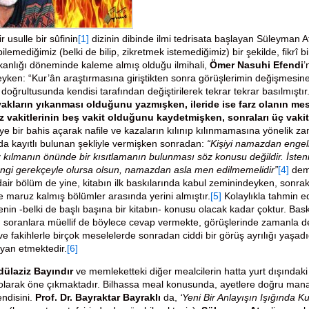
 usulle bir sûfinin
[1]
dizinin dibinde ilmi tedrisata başlayan Süleyman 
ilemediğimiz (belki de bilip, zikretmek istemediğimiz) bir şekilde, fikrî 
şkanlığı döneminde kaleme almış olduğu ilmihali,
Ömer Nasuhi Efendi
’
deyken: “Kur’ân araştırmasına giriştikten sonra görüşlerimin değişmesine
doğrultusunda kendisi tarafından değiştirilerek tekrar tekrar basılmıştır
yakların yıkanması olduğunu yazmışken, ileride ise farz olanın me
 vakitlerinin beş vakit olduğunu kaydetmişken, sonraları üç vakit
iye bir bahis açarak nafile ve kazaların kılınıp kılınmamasına yönelik zama
nda kayıtlı bulunan şekliyle vermişken sonradan:
“Kişiyi namazdan engell
kılmanın önünde bir kısıtlamanın bulunması söz konusu değildir. İstenile
ngi gerekçeyle olursa olsun, namazdan asla men edilmemelidir”
[4]
dem
air bölüm de yine, kitabın ilk baskılarında kabul zeminindeyken, sonra
ğe maruz kalmış bölümler arasında yerini almıştır.
[5]
Kolaylıkla tahmin ed
enin -belki de başlı başına bir kitabın- konusu olacak kadar çoktur. Ba
ını soranlara müellif de böylece cevap vermekte, görüşlerinde zamanla d
e fakihlerle birçok meselelerde sonradan ciddi bir görüş ayrılığı yaşadığı
yan etmektedir.
[6]
ülaziz Bayındır
ve memleketteki diğer mealcilerin hatta yurt dışındaki b
 olarak öne çıkmaktadır. Bilhassa meal konusunda, ayetlere doğru mana 
ndisini.
Prof. Dr. Bayraktar Bayraklı
da,
‘Yeni Bir Anlayışın Işığında K