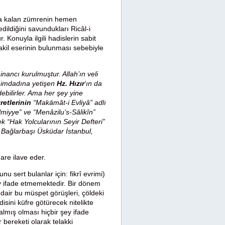
nda kalan zümrenin hemen
ildiğini savundukları Ricâl-i
 Konuyla ilgili hadislerin sabit
akil eserinin bulunması sebebiyle
nancı kurulmuştur. Allah’ın veli
n imdadına yetişen
Hz. Hızır
‘ın da
ebilirler. Ama her şey yine
etlerinin
“Makāmât-i Evliyâ” adlı
ilmiyye” ve “Menâzilu’s-Sâlikîn”
ek “Hak Yolcularının Seyir Defteri”
, Bağlarbaşı Üsküdar İstanbul,
hare ilave eder.
u sert bulanlar için: fikrî evrimi)
ey ifade etmemektedir. Bir dönem
air bu müspet görüşleri, çöldeki
disini küfre götürecek nitelikte
almış olması hiçbir şey ifade
ir bereketi olarak telakki