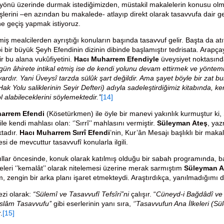
 yönü üzerinde durmak istediğimizden, müstakil makalelerin konusu ol
üşlerini –en azından bu makalede- atlayıp direkt olarak tasavvufa dair g
ne geçiş yapmak istiyoruz.
miş mealcilerden ayrıştığı konuların başında tasavvuf gelir. Başta da atıf
bi bir büyük Şeyh Efendinin dizinin dibinde başlamıştır tedrisata. Arapç
tir bu alana vukûfiyetini.
Hacı Muharrem Efendiyle
üveysiyet noktasınd
ugün âhirete intikal etmiş ise de kendi yolunu devam ettirmek ve yöntem
vardır. Yani Üveysî tarzda sülûk şart değildir. Ama şayet böyle bir zat 
(Hak Yolu saliklerinin Seyir Defteri) adıyla sadeleştirdiğimiz kitabında, k
 alabileceklerini söylemektedir.’’
[14]
arrem Efendi
(Kösetürkmen) ile öyle bir manevi yakınlık kurmuştur ki
le kendi mahlası olan: ‘’Sırrî’’ mahlasını vermiştir.
Süleyman Ateş
, yaz
tadır.
Hacı Muharrem Sırrî
Efendi
’nin, Kur’ân Mesajı başlıklı bir makal
si de mevcuttur tasavvufî konularla ilgili.
llar öncesinde, konuk olarak katılmış olduğu bir sabah programında, baz
seleri ‘’kemalât’’ olarak nitelemesi üzerine merak sarmıştım
Süleyman A
m, zengin bir arka planı işaret etmekteydi. Araştırdıkça, yanılmadığımı 
ezi olarak:
“Sülemî ve Tasavvufî Tefsîri”ni
çalışır. “
Cüneyd-i Bağdâdî ve 
’İslâm Tasavvufu’’
gibi eserlerinin yanı sıra,
‘’Tasavvufun Ana İlkeleri (Sül
.
[15]