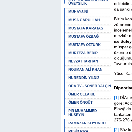
edilebilir.
ÜVEYSİLİK
da sanki 
MUHAYSİNİ
Bizim kon
MUSA CARULLAH
zümrenin,
MUSTAFA KARATAŞ
incelemele
mezkûr me
MUSTAFA ÖZBAĞ
ise
Süley
MUSTAFA ÖZTÜRK
müspet gö
üzerine d
MÜRTEZA BEDİR
olduğumuz
NEVZAT TARHAN
‘’uydurul
NOUMAN ALİ KHAN
Yücel Ka
NUREDDİN YILDIZ
ODA TV - SONER YALÇIN
Dipnotla
ÖMER ÇELAKIL
[1]
DİA’nı
ÖMER ÖNGÜT
göre; Adı
Elazığ’da
PİR MUHAMMED
tarikatten
HÜSEYİN
275-276 
RAMAZAN KOYUNCU
[2]
Söz ko
REŞİD RIZA