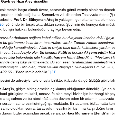
i Ğayb ve Hızır Aleyhisselâm
çok mealci başta olmak üzere, tasavvufa gönül vermiş olanların dışı
peşinen inkâr ettiği hatta Şamanizm vd. dinlerden Tasavvufa monte(!) ed
elesine
Prof. Dr. Süleyman Ateş
’in yaklaşımı genel anlamda olumludur.
20]
yönünde bir tespit aktardıktan sonra, Şeyhinin de konuya dair müst
k, bu işin hakikati bulunduğunu açıkça beyan edip:
asavvuf erbabınca sağlam kabul edilen bu rivayetler üzerine ricâl-i ğayb i
lan bu görünmez insanların, tasarrufları vardır. Zaman zaman insanları
 olduğu kanaatindeyim. Allah’ın izniyle bazı darda kalmışlara yardım ed
izin ve müsaadesiyle olur. Bu konuda
Fatih’
in hocası
Akşemseddin Hazr
epey bilgi bulunduğu gibi Hacı
Muharrem Hilmi Efendi
‘nin “Mev’ize-i H
erinde geniş bilgi verilmektedir. Bu son eser, tarafımızdan sadeleştiriler
yınlanmıştır. Talib olan, “Yeni Ufuklar Neşriyat, Nuhkuyusu Cd. No. 267
 492 66 13″den temin edebilir.’’
[21]
iyesini de adresiyle, telefonuyla birlikte, iktibasta da görüldüğü gibi bila
n Ateş
’in, girişte birkaç örnekle açıklamış olduğumuz dönekliği (ya da bun
 batıl görüşüne mukabil, tasavvufa olan meyli bizler için herhangi bir ş
 ateş salmış ve bu ateşi hâlâ daha devam eden bir adamın tasavvufa d
ir serabın sahte esintisini çağrıştırmaktadır. Bir adamın, bid’at hatta ken
 sahip olduktan sonra, tasavvufu mesailin bir kısmına karşı doğru tavır 
 durum bizler açısından ancak ve ancak
Hacı Muharrem Efendi
’nin b