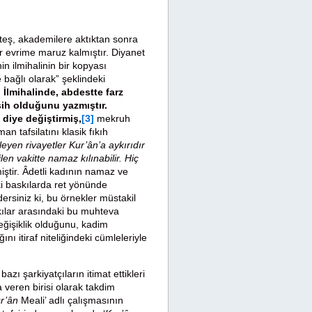
Ateş, akademilere aktıktan sonra
bir evrime maruz kalmıştır. Diyanet
nin ilmihalinin bir kopyası
 bağlı olarak” şeklindeki
.
İlmihalinde, abdestte farz
sih olduğunu yazmıştır.
 diye değiştirmiş,
[3]
mekruh
n tafsilatını klasik fıkıh
eyen rivayetler Kur’ân’a aykırıdır
n vakitte namaz kılınabilir. Hiç
iştir. Âdetli kadının namaz ve
ki baskılarda ret yönünde
ersiniz ki, bu örnekler müstakil
skılar arasındaki bu muhteva
eğişiklik olduğunu, kadim
nı itiraf niteliğindeki cümleleriyle
azı şarkiyatçıların itimat ettikleri
veren birisi olarak takdim
ur’ân
Meali’ adlı çalışmasının