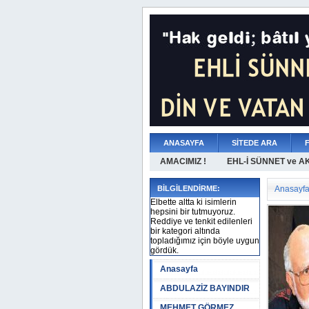
ANASAYFA
SİTEDE ARA
AMACIMIZ !
EHL-İ SÜNNET ve A
BİLGİLENDİRME:
Anasayf
Elbette altta ki isimlerin
hepsini bir tutmuyoruz.
Reddiye ve tenkit edilenleri
bir kategori altında
topladığımız için böyle uygun
gördük.
Anasayfa
ABDULAZİZ BAYINDIR
MEHMET GÖRMEZ