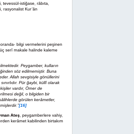
 tevessül-istiğase, râbıta,
ri, rasyonalist Kur’ân
 oranda- bilgi vermelerini peşinen
üç serî makale halinde kaleme
ezilmektedir. Peygamber, kulların
ceğinden söz edilmemiştir. Buna
er. Allah sevgisiyle gönüllerini
sınırlıdır. Pür ğaybi, küllî olarak
kişiler vardır, Ömer de
ilmesi değil, o bilgiden bir
sâlihlerde görülen kerâmetler,
şlerdir.’’
[16]
eyman Ateş
, peygamberlere vahiy,
elerden kerâmet kabilinden birtakım