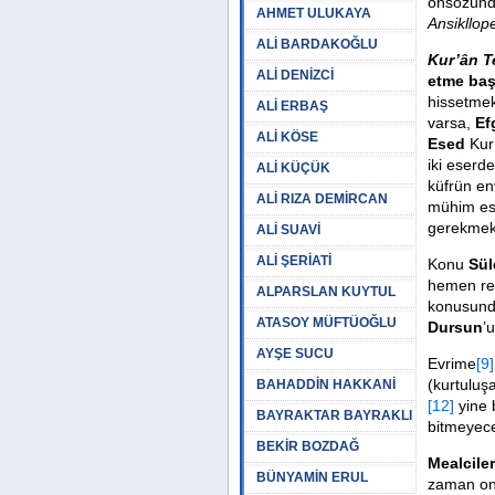
önsözünde
AHMET ULUKAYA
Ansikllope
ALİ BARDAKOĞLU
Kur’ân Te
ALİ DENİZCİ
etme başa
hissetmek
ALİ ERBAŞ
varsa,
Ef
ALİ KÖSE
Esed
Kur
iki eserd
ALİ KÜÇÜK
küfrün en
ALİ RIZA DEMİRCAN
mühim ese
gerekmekt
ALİ SUAVİ
ALİ ŞERİATİ
Konu
Sül
hemen red
ALPARSLAN KUYTUL
konusunda
ATASOY MÜFTÜOĞLU
Dursun
’
AYŞE SUCU
Evrime
[9]
(kurtuluşa
BAHADDİN HAKKANİ
[12]
yine 
BAYRAKTAR BAYRAKLI
bitmeyece
BEKİR BOZDAĞ
Mealciler
BÜNYAMİN ERUL
zaman onl