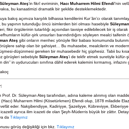
Süleyman Ateş
’in fikrî evriminin,
Hacı Muharrem Hilmi Efendi’
nin vef
vakıa, bu kanaatimizi dramatik bir şekilde desteklemektedir.
uya bakış açımıza karşılık bilhassa kendilerini Kur’ân’cı olarak tanımla
 bu yapının tutunduğu öncü isimlerden biri olması hasebiyle
Süleyman
ri, fikir örgülerinin tutarlılığı açısından tavsiye edilebilecek bir iş olar
fhumların küfür-şirk unsurları barındırdığını söyleyen mealci taifenin 
man Ateş
gibi onların menhec yönüyle fikir babası konumunda bulunmak
rüşlere sahip olan bir şahsiyet… Bu muhasebe, mealcilerin ve modern di
üşmesi-düşünmesi gereken bir muhasebedir hiç şüphesiz. Tabii bu kı
 görüşleri sebebiyle
Süleyman Ateş
’i de tekfir etmek suretiyle küfü
an din’’ in uydurucuları sınıfına dâhil ederek kalemini kırmamış, infazı
rakoç
r:
n Prof. Dr. Süleyman Ateş tarafından, adına kaleme alınmış olan madd
: (Hacı) Muharrem Hilmi (Kösetürkmen) Efendi olup, 1878 miladide Elaz
 vefât eder. Nakşibendiyye, Kadiriyye, Şazeliyye, Kübreviyye, Ekberiyye 
 icazetli ayrıca ilim icazeti de olan Şeyh-Müderris büyük bir zâttır. Detayl
ya da
Tıklayınız
nusu görüş değişikliği için bkz.
Tıklayınız