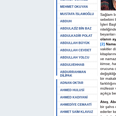
MEHMET OKUYAN
MUSTAFA İSLAMOĞLU
Sağlam bir
sebebini b
ABDUH
İşleri Ba
ABDULAZİZ BİN BAZ
niteliğin
beyanları 
ABDULKADİR POLAT
olanın a
ABDULLAH BÜYÜK
[2]
Namaz
vakitler d
ABDULLAH CEVDET
kitapları
ABDULLAH YOLCU
ve namaz 
kimse, ha
ABDULVEHHAB
orucuna d
ABDURRAHMAN
değişikli
DİLİPAK
bir makal
ADNAN OKTAR
farklılığ
müfessir v
AHMED HULUSİ
açıkça be
AHMED KADIYANİ
Ateş
,
Abd
AHMEDİYE CEMAATİ
bir şahıs
ederler ke
AHMET SAİM KLAVUZ