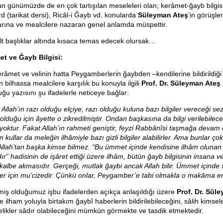
n günümüzde de en çok tartışılan meseleleri olan; kerâmet-ğayb bilgisi,
d (tarikat dersi), Ricâl-i Ğayb vd. konularda
Süleyman Ateş
’in görüşle
rına ve mealcilere nazaran genel anlamda müspettir.
lt başlıklar altında kısaca temas edecek olursak…
et ve Ğayb Bilgisi:
râmet ve velinin hatta Peygamberlerin ğaybden –kendilerine bildirildiği
 bilhassa mealcilere karşılık bu konuyla ilgili
Prof. Dr. Süleyman Ateş
uğu yazısını şu ifadelerle neticeye bağlar:
 Allah’ın razı olduğu elçiye, razı olduğu kuluna bazı bilgiler vereceği s
 olduğu için âyette o zikredilmiştir. Ondan başkasına da bilgi verilebile
yoktur. Fakat Allah’ın rahmeti geniştir, feyzi Rabbânîsi taşmağa devam ed
 kullar da meleğin ilhâmiyle bazı gizli bilgiler alabilirler. Ama bunlar çok 
Allah’tan başka kimse bilmez. “Bu ümmet içinde kendisine ilhâm olunan 
r” hadisinin de işâret ettiği üzere ilhâm, bütün ğayb bilgisinin insana ver
n kalbe akmasıdır. Gerçeği, mutlak ğaybi ancak Allah bilir. Ümmet içinde 
 için mu’cizedir. Çünkü onlar, Peygamber’e tabi olmakla o makāma ermi
tmiş olduğumuz işbu ifadelerden açıkça anlaşıldığı üzere
Prof. Dr. Sül
se ilham yoluyla birtakım ğaybî haberlerin bildirilebileceğini, sâlih kims
elikler sâdır olabileceğini mümkün görmekte ve tasdik etmektedir.