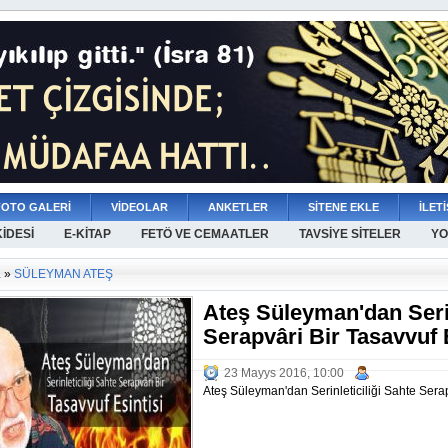
FOTO GALERİ
VİDEOLAR
ANKETLER
SİTENE EKLE
İLETİ
KİDESİ
E-KİTAP
FETÖ VE CEMAATLER
TAVSİYE SİTELER
YO
a
»
SÜLEYMAN ATEŞ
Ateş Süleyman'dan Serin
Serapvâri Bir Tasavvuf 
23 Mayys 2016, 10:00
Ateş Süleyman'dan Serinleticiliği Sahte Serap