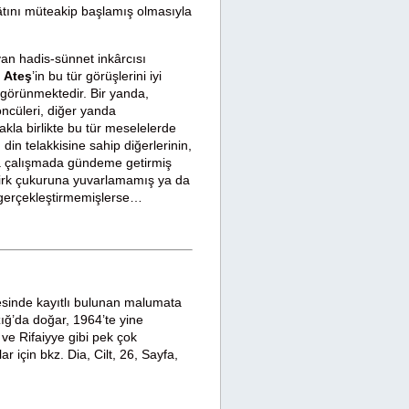
âtını müteakip başlamış olmasıyla
yan hadis-sünnet inkârcısı
 Ateş
’in bu tür görüşlerini iyi
ak görünmektedir. Bir yanda,
öncüleri, diğer yanda
la birlikte bu tür meselelerde
n telakkisine sahip diğerlerinin,
sa çalışmada gündeme getirmiş
r-şirk çukuruna yuvarlamamış ya da
nı gerçekleştirmemişlerse…
esinde kayıtlı bulunan malumata
ığ’da doğar, 1964’te yine
ve Rifaiyye gibi pek çok
ar için bkz. Dia, Cilt, 26, Sayfa,