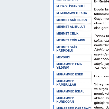
E- Ricâl-
M. EROL İSTANBULİ
Bugün bir
M. MUHAMMED TAHA
tamamını 
Ğayb mes
MEHMET AKİF ERSOY
olmadığı
[
MEHMET ALİ BULUT
olsa gere
MEHMET ÇELİK
‘’Ancak t
kulları o
MEHMET EMİN AKIN
bunlardan
MEHMET SAİD
Allah’ın 
HATİPOĞLU
eserinde 
MEVDUDİ
adlı eserl
adıyla ya
MUHAMMED EMİN
YILDIRIM
Tel. 0216
MUHAMMED ESED
kitap tavs
MUHAMMED
Süleyma
HAMİDULLAH
ve birçok
MUHAMMED İKBAL
memlekete
aldatıcı b
MUHAMMED
NURDOĞAN
görüşlere
etmez. Bu
MUHARREM KARABAY/