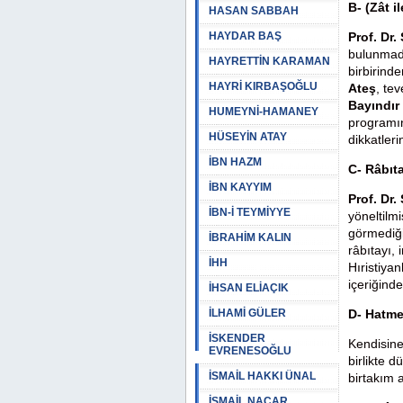
B- (Zât i
HASAN SABBAH
HAYDAR BAŞ
Prof. Dr
bulunmadı
HAYRETTİN KARAMAN
birbirinde
HAYRİ KIRBAŞOĞLU
Ateş
, te
Bayındır
HUMEYNİ-HAMANEY
programı
HÜSEYİN ATAY
dikkatler
İBN HAZM
C- Râbıt
İBN KAYYIM
Prof. Dr
İBN-İ TEYMİYYE
yöneltilm
görmediği
İBRAHİM KALIN
râbıtayı,
İHH
Hıristiyan
içeriğinde
İHSAN ELİAÇIK
İLHAMİ GÜLER
D- Hatme
İSKENDER
Kendisine
EVRENESOĞLU
birlikte d
İSMAİL HAKKI ÜNAL
birtakım a
İSMAİL NACAR