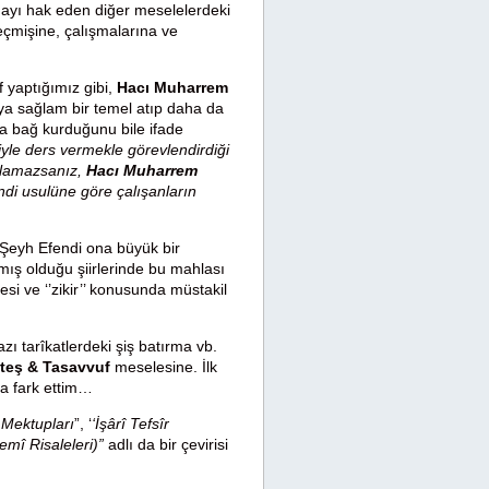
mayı hak eden diğer meselelerdeki
eçmişine, çalışmalarına ve
 yaptığımız gibi,
Hacı Muharrem
aya sağlam bir temel atıp daha da
a bağ kurduğunu bile ifade
iyle ders vermekle görevlendirdiği
bulamazsanız,
Hacı Muharrem
endi usulüne göre çalışanların
, Şeyh Efendi ona büyük bir
mış olduğu şiirlerinde bu mahlası
esi ve ‘’zikir’’ konusunda müstakil
ı tarîkatlerdeki şiş batırma vb.
teş & Tasavvuf
meselesine. İlk
da fark ettim…
Mektupları
”, ‘
‘İşârî Tefsîr
emî Risaleleri)”
adlı da bir çevirisi