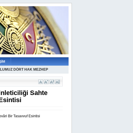
ŞİM
LUMUZ DÖRT HAK MEZHEP
leticiliği Sahte
Esintisi
vâri Bir Tasavvuf Esintisi