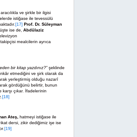
acılıkla ve şirkle bir ilgisi
elerde istiğase ile tevessülü
maktadır.
[17]
Prof. Dr. Süleyman
şte ise de,
Abdülaziz
elevizyon
takipçisi mealcilerin ayrıca
eden bir kitap yazdınız?”
şeklinde
inkâr etmediğini ve şirk olarak da
larak yerleştirmiş olduğu nazarî
larak gördüğünü belirtir, bunun
 karşı çıkar. İfadelerinin
z.
[18]
man Ateş,
hatmeyi istiğase ile
kat dersi, zikir dediğimiz işe ise
or.
[19]