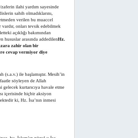
n/zaferin ilahi yardım sayesinde
islerin sahih olmadıklarını,
l etmeden verilen bu muaccel
 vardır, onları tevsik edebilmek
etteki açıklığı bakımından
en hususlar arasında addedilen
Hz.
azara zahir olan bir
ere cevap vermiyor diye
h (s.a.v.) ile başlamıştır. Mesih’in
faatle söyleyen de Allah
i gelecek kurtarıcıya havale etme
ı içerisinde hiçbir aksiyon
ktedir ki, Hz. İsa’nın inmesi