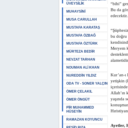
ÜVEYSİLİK
“bihi” ge
Bu da gös
MUHAYSİNİ
edecektir.
MUSA CARULLAH
MUSTAFA KARATAŞ
“Şüphesiz
MUSTAFA ÖZBAĞ
bu doğru 
kendisind
MUSTAFA ÖZTÜRK
Meryem kı
MÜRTEZA BEDİR
desteklem
NEVZAT TARHAN
alametidir
NOUMAN ALİ KHAN
Kur’an-ı 
NUREDDİN YILDIZ
yetişkin 
ODA TV - SONER YALÇIN
içerisind
ÖMER ÇELAKIL
Allah’ın 
yaşında s
ÖMER ÖNGÜT
konuşması
PİR MUHAMMED
Hıristiya
HÜSEYİN
RAMAZAN KOYUNCU
Ayetler, 
REŞİD RIZA