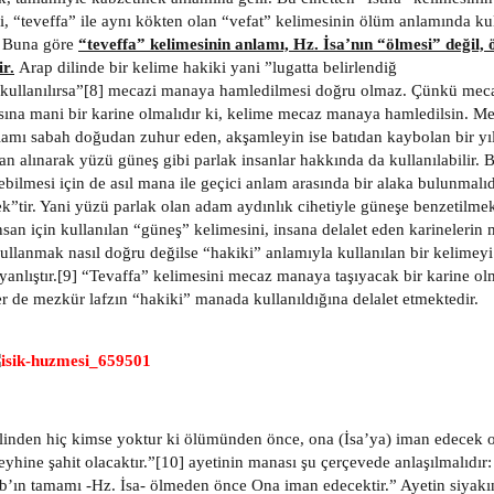
, “teveffa” ile aynı kökten olan “vefat” kelimesinin ölüm anlamında k
] Buna göre
“teveffa” kelimesinin anlamı, Hz. İsa’nın “ölmesi” değil,
ir.
Arap dilinde bir kelime hakiki yani ”lugatta belirlendiğ
kullanılırsa”[8] mecazi manaya hamledilmesi doğru olmaz. Çünkü mec
sına mani bir karine olmalıdır ki, kelime mecaz manaya hamledilsin. M
lamı sabah doğudan zuhur eden, akşamleyin ise batıdan kaybolan bir yıl
n alınarak yüzü güneş gibi parlak insanlar hakkında da kullanılabilir
ebilmesi için de asıl mana ile geçici anlam arasında bir alaka bulunmalı
”tir. Yani yüzü parlak olan adam aydınlık cihetiyle güneşe benzetilme
insan için kullanılan “güneş” kelimesini, insana delalet eden karineleri
llanmak nasıl doğru değilse “hakiki” anlamıyla kullanılan bir kelime
yanlıştır.[9] “Tevaffa” kelimesini mecaz manaya taşıyacak bir karine olm
er de mezkür lafzın “hakiki” manada kullanıldığına delalet etmektedir.
linden hiç kimse yoktur ki ölümünden önce, ona (İsa’ya) iman edecek 
leyhine şahit olacaktır.”[10] ayetinin manası şu çerçevede anlaşılmalıdır
ab’ın tamamı -Hz. İsa- ölmeden önce Ona iman edecektir.” Ayetin siyakın