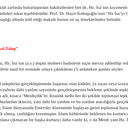
idi zarfında buharlaştırılan hakikatlerden biri de, Hz. İsa’nın kıyametin
hadisleri inkar teşebbüsüdür. Prof. Dr. Hayri Kırbaşoğlu’nun “Hz İsa’yı 
aşlığı altında telif ettiği makale bunun en uç örneklerinden birisidir.
al Talep”
u, Hz. İsa’nın (a.s.) inişini muhtevi hadislerin niçin mevzu addedilip re
lerin nasıl bir zeminde ortaya çıktıklarını (!) anlatırken şunları söyler:
 taleplerini gerçekleştirmede başarısız olan kitleler, ya isyan veya sosy
ın/zaferin ilahi yardım sayesinde gerçekleşmesini bekleme şeklinde tepki 
n adı, kısaca ‘Mesihçilik’tir. İnsanlık tarihi her iki şekilde toplumsal tepk
unlardan ikincisi, yani ilahi bir yardım ve bu yardım aracılığıyla gerçek
 İslam dünyasında Emeviler döneminde başlayan genel toplumsal huzu
ili olmuş, canlılığını korumuştur. İslam kültüründe beklenen bu kurtarı
plana çıkmayan bir başka kurtarıcı daha vardır ki, o da Mesih yani Hz. İ