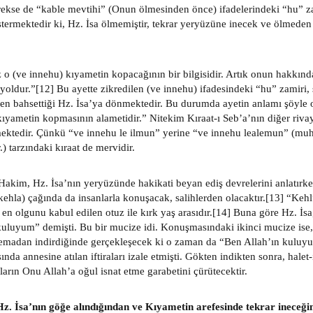
rekse de “kable mevtihi” (Onun ölmesinden önce) ifadelerindeki “hu” z
termektedir ki, Hz. İsa ölmemiştir, tekrar yeryüzüne inecek ve ölmeden
 o (ve innehu) kıyametin kopacağının bir bilgisidir. Artık onun hakkın
yoldur.”[12] Bu ayette zikredilen (ve innehu) ifadesindeki “hu” zamiri, 
en bahsettiği Hz. İsa’ya dönmektedir. Bu durumda ayetin anlamı şöyle 
yametin kopmasının alametidir.” Nitekim Kıraat-ı Seb’a’nın diğer rivay
ektedir. Çünkü “ve innehu le ilmun” yerine “ve innehu lealemun” (muh
.) tarzındaki kıraat de mervidir.
Hakim, Hz. İsa’nın yeryüzünde hakikati beyan ediş devrelerini anlatırke
(kehla) çağında da insanlarla konuşacak, salihlerden olacaktır.[13] “Kehl
e en olgunu kabul edilen otuz ile kırk yaş arasıdır.[14] Buna göre Hz. İ
kuluyum” demişti. Bu bir mucize idi. Konuşmasındaki ikinci mucize is
emadan indirdiğinde gerçekleşecek ki o zaman da “Ben Allah’ın kuluyum
nda annesine atılan iftiraları izale etmişti. Gökten indikten sonra, hale
nların Onu Allah’a oğul isnat etme garabetini çürütecektir.
Hz. İsa’nın göğe alındığından ve Kıyametin arefesinde tekrar ineceği