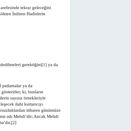
 arefesinde tekrar geleceğini
Gökten İndiren Hadislerin
ddedilmeleri gerektiğini[1] ya da
al patlamalar ya da
gösterirler; ki, bunların
ilerin sayısız örnekleriyle
leşecek ilahi kurtarıcıyı
rsuzluklardan itibaren günümüze
cının adı Mehdi’dir; Ancak Mehdi
sa’dır.[2]