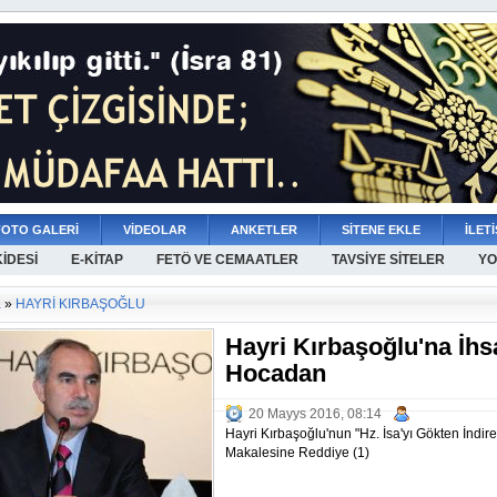
FOTO GALERİ
VİDEOLAR
ANKETLER
SİTENE EKLE
İLETİ
KİDESİ
E-KİTAP
FETÖ VE CEMAATLER
TAVSİYE SİTELER
YO
a
»
HAYRİ KIRBAŞOĞLU
Hayri Kırbaşoğlu'na İh
Hocadan
20 Mayys 2016, 08:14
Hayri Kırbaşoğlu'nun "Hz. İsa'yı Gökten İndire
Makalesine Reddiye (1)