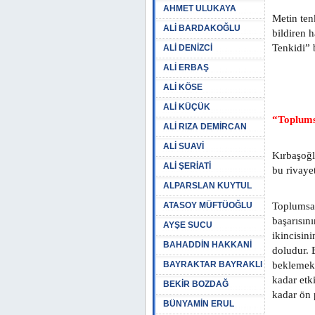
AHMET ULUKAYA
Metin tenk
ALİ BARDAKOĞLU
bildiren 
Tenkidi” b
ALİ DENİZCİ
ALİ ERBAŞ
ALİ KÖSE
ALİ KÜÇÜK
“Toplums
ALİ RIZA DEMİRCAN
ALİ SUAVİ
Kırbaşoğl
ALİ ŞERİATİ
bu rivayet
ALPARSLAN KUYTUL
ATASOY MÜFTÜOĞLU
Toplumsal
başarısın
AYŞE SUCU
ikincisini
BAHADDİN HAKKANİ
doludur. B
BAYRAKTAR BAYRAKLI
beklemek;
kadar etk
BEKİR BOZDAĞ
kadar ön 
BÜNYAMİN ERUL