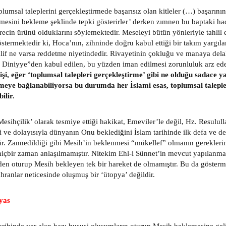
plumsal taleplerini gerçekleştirmede başarısız olan kitleler (…) başarını
mesini bekleme şeklinde tepki gösterirler’ derken zımnen bu baptaki had
ürecin ürünü olduklarını söylemektedir. Meseleyi bütün yönleriyle tahli
termektedir ki, Hoca’nın, zihninde doğru kabul ettiği bir takım yargılar
lif ne varsa reddetme niyetindedir. Rivayetinin çokluğu ve manaya delal
ı Diniyye”den kabul edilen, bu yüzden iman edilmesi zorunluluk arz ed
nişi, eğer ‘toplumsal talepleri gerçekleştirme’ gibi ne olduğu sadace y
eye bağlanabiliyorsa bu durumda her İslami esas, toplumsal talepl
ilir.
esihçilik’ olarak tesmiye ettiği hakikat, Emeviler’le değil, Hz. Resululla
i ve dolayısıyla dünyanın Onu beklediğini İslam tarihinde ilk defa ve de
r. Zannedildiği gibi Mesih’in beklenmesi “mükellef” olmanın gereklerin
hiçbir zaman anlaşılmamıştır. Nitekim Ehl-i Sünnet’in mevcut yapılanmas
en oturup Mesih bekleyen tek bir hareket de olmamıştır. Bu da gösterme
uhranlar neticesinde oluşmuş bir ‘ütopya’ değildir.
yas