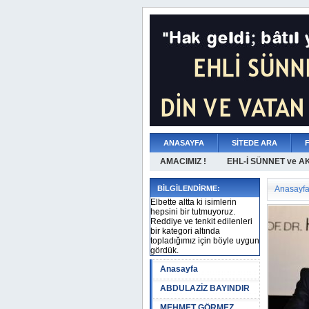
ANASAYFA
SİTEDE ARA
AMACIMIZ !
EHL-İ SÜNNET ve A
BİLGİLENDİRME:
Anasayf
Elbette altta ki isimlerin
hepsini bir tutmuyoruz.
Reddiye ve tenkit edilenleri
bir kategori altında
topladığımız için böyle uygun
gördük.
Anasayfa
ABDULAZİZ BAYINDIR
MEHMET GÖRMEZ