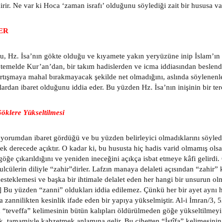
rir. Ne var ki Hoca ‘zaman israfı’ olduğunu söylediği zait bir hususa vak
ER
u, Hz. İsa’nın gökte olduğu ve kıyamete yakın yeryüzüne inip İslam’ın
 temelde Kur’an’dan, bir takım hadislerden ve icma iddiasından beslendi
tartışmaya mahal bırakmayacak şekilde net olmadığını, aslında söylenenler
ardan ibaret olduğunu iddia eder. Bu yüzden Hz. İsa’nın inişinin bir ter
Göklere Yükseltilmesi
yorumdan ibaret gördüğü ve bu yüzden belirleyici olmadıklarını söylediğ
k derecede açıktır. O kadar ki, bu hususta hiç hadis varid olmamış olsa
öğe çıkarıldığını ve yeniden ineceğini açıkça isbat etmeye kâfi gelirdi. Ç
ulcülerin diliyle “zahir”dirler. Lafzın manaya delaleti açısından “zahir” k
 desteklemesi ve başka bir ihtimale delalet eden her hangi bir unsurun 
6] Bu yüzden “zanni” oldukları iddia edilemez. Çünkü her bir ayet aynı h
a zannilikten kesinlik ifade eden bir yapıya yükselmiştir. Al-i İmran/3, 
n “teveffa” kelimesinin bütün kalıpları öldürülmeden göğe yükseltilmey
k, tamamiyle kabzetmek anlamına gelir. Bu cihetten “İstîfa” kelimesinin 