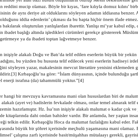
tarihinde yer alan bazı hususi oluşumların oturup Mesih beklemesine geli
in reddini mucip olamaz. Böyle bir kıyas, ‘fare kılıyla domuz kılını’ bi
isinin de aynı deriye ait olduklarını söyleyen adamın iddiasına benzer.
olduğunu iddia edenlerin’ çıkması da bu bapta hiçbir önem ifade etmez
 bakılarak oluşturulan yanlışlardan ibarettir. Yanlışı mi’yar kabul edip,
in ibadet başlığı altında işledikleri cürümleri gerekçe göstererek Müslü
 getirmeye ya da ibadeti toptan lağvetmeye benzer.
n inişiyle alakalı Doğu ve Batı’da telif edilen eserlerin büyük bir yekün 
madığını, bu yüzden bu hususta telif edilecek yeni eserlerin hadiseyi ird
ini söyleyen yazar, makalesinin mevcut literatüre yenisini eklemeden ga
ildirir.[3] Kırbaşoğlu’na göre: “İslam dünyasının, içinde bulunduğu şart
el enerji israfına (da) tahammülü yoktur.”[4]
er hangi bir mevzuyu kavramasına mani olan hususlardan biri de malumat
alakalı (ayet ve) hadislerin fevkalade olması, onlar temel alınarak telif e
emin hazırlamıştır. Hz. İsa’nın inişiyle alakalı malumat o kadar çok ve y
ide kitaplarında dahi ondan bahisler vardır. Bir anlamda, her yaştan insan
eği telkin edilir. Kırbaşoğlu Hoca da malumat fazlalığını kabul eder. F
yasında büyük bir şöhret içerisinde meçhulü yaşamasına mani olamaz. B
limsel’ çalışma zarfı içerisinde basit/müşahhas mütalaayı gerekli, gayrisi