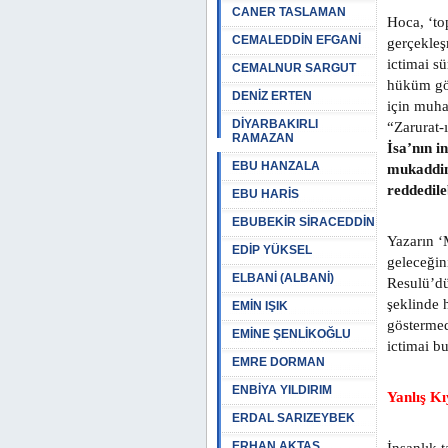
CANER TASLAMAN
Hoca, ‘to
CEMALEDDİN EFGANİ
gerçekleş
ictimai s
CEMALNUR SARGUT
hüküm gös
DENİZ ERTEN
için muha
DİYARBAKIRLI
“Zarurat-
RAMAZAN
İsa’nın i
EBU HANZALA
mukaddim
reddedileb
EBU HARİS
EBUBEKİR SİRACEDDİN
Yazarın ‘M
EDİP YÜKSEL
geleceğin
ELBANİ (ALBANİ)
Resulü’dü
şeklinde 
EMİN IŞIK
göstermed
EMİNE ŞENLİKOĞLU
ictimai b
EMRE DORMAN
ENBİYA YILDIRIM
Yanlış Kı
ERDAL SARIZEYBEK
ERHAN AKTAŞ