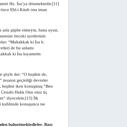
amiri Hz. İsa’ya dönmektedir.[11]
 önce Ehl-i Kitab ona iman
da asla şüphe etmeyin, bana uyun,
surenin önceki ayetlerinin
olur: “Muhakkak ki İsa b.
etleri de bu anlamı
akkak ki İsa kıyametin
n şöyle der: “O beşikte de,
” insanın geçirdiği devreler
sa, beşikte iken konuşmuş “Ben
e, Cenabı Hakk Onu otuz üç
” diyecektir.[15] İlk
t-i kuhlünde konuşunca ise
nden bahsetmektedirler. Bazı