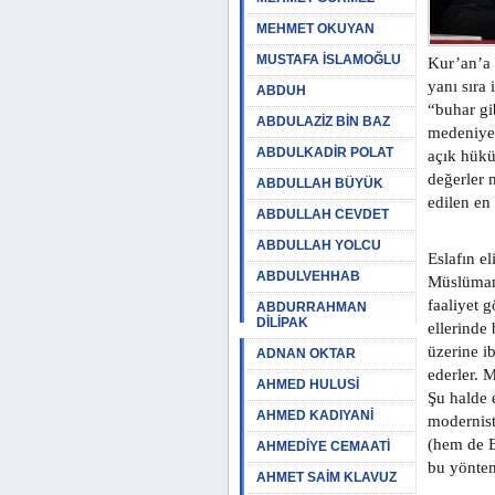
MEHMET OKUYAN
MUSTAFA İSLAMOĞLU
Kur’an’a 
yanı sıra 
ABDUH
“buhar gi
ABDULAZİZ BİN BAZ
medeniyet
ABDULKADİR POLAT
açık hükü
değerler 
ABDULLAH BÜYÜK
edilen en 
ABDULLAH CEVDET
ABDULLAH YOLCU
Eslafın el
ABDULVEHHAB
Müslümanl
faaliyet g
ABDURRAHMAN
DİLİPAK
ellerinde
üzerine ib
ADNAN OKTAR
ederler. 
AHMED HULUSİ
Şu halde 
AHMED KADIYANİ
modernist
(hem de Ba
AHMEDİYE CEMAATİ
bu yöntem
AHMET SAİM KLAVUZ