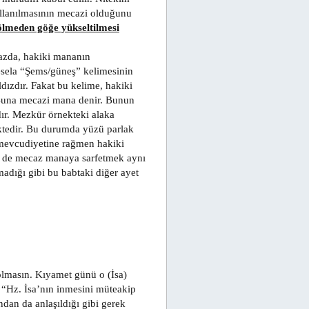
ullanılmasının mecazi olduğunu
 ölmeden göğe yükseltilmesi
azda, hakiki mananın
esela “Şems/güneş” kelimesinin
dızdır. Fakat bu kelime, hakiki
. Buna mecazi mana denir. Bunun
dır. Mezkür örnekteki alaka
ktedir. Bu durumda yüzü parlak
n mevcudiyetine rağmen hakiki
yi de mecaz manaya sarfetmek aynı
adığı gibi bu babtaki diğer ayet
olmasın. Kıyamet günü o (İsa)
: “Hz. İsa’nın inmesini müteakip
dan da anlaşıldığı gibi gerek