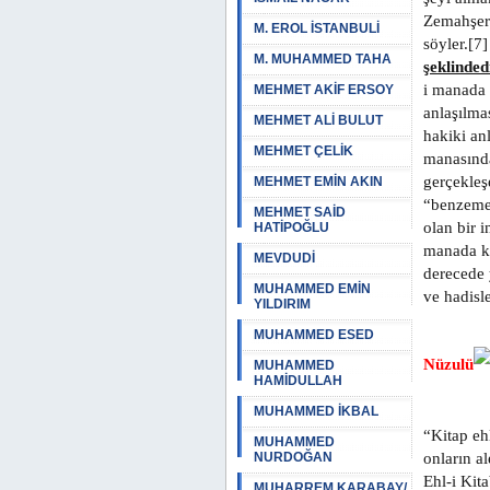
Zemahşeri
M. EROL İSTANBULİ
söyler.[7
M. MUHAMMED TAHA
şeklinded
i manada 
MEHMET AKİF ERSOY
anlaşılma
MEHMET ALİ BULUT
hakiki an
MEHMET ÇELİK
manasında
gerçekleş
MEHMET EMİN AKIN
“benzemek
MEHMET SAİD
olan bir 
HATİPOĞLU
manada ku
MEVDUDİ
derecede 
MUHAMMED EMİN
ve hadisl
YILDIRIM
MUHAMMED ESED
Nüzulü
MUHAMMED
HAMİDULLAH
MUHAMMED İKBAL
“Kitap eh
MUHAMMED
NURDOĞAN
onların a
Ehl-i Kit
MUHARREM KARABAY/