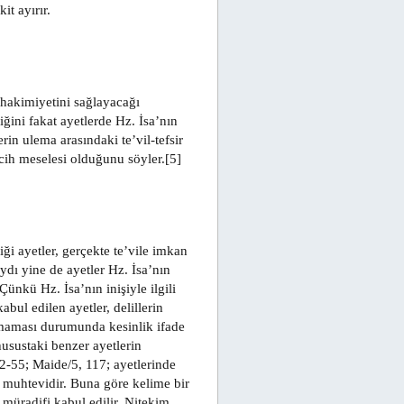
it ayırır.
 hakimiyetini sağlayacağı
ğini fakat ayetlerde Hz. İsa’nın
in ulema arasındaki te’vil-tefsir
cih meselesi olduğunu söyler.[5]
i ayetler, gerçekte te’vile imkan
ydı yine de ayetler Hz. İsa’nın
ünkü Hz. İsa’nın inişiyle ilgili
abul edilen ayetler, delillerin
olmaması durumunda kesinlik ifade
usustaki benzer ayetlerin
52-55; Maide/5, 117; ayetlerinde
i muhtevidir. Buna göre kelime bir
müradifi kabul edilir. Nitekim