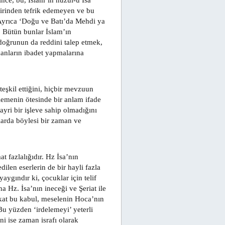
nce, bu, İslam’ın nüzul-u İsa
rbirinden tefrik edemeyen ve bu
 Ayrıca ‘Doğu ve Batı’da Mehdi ya
. Bütün bunlar İslam’ın
 doğrunun da reddini talep etmek,
manların ibadet yapmalarına
teşkil ettiğini, hiçbir mevzuun
elemenin ötesinde bir anlam ifade
yri bir işleve sahip olmadığını
larda böylesi bir zaman ve
 fazlalığıdır. Hz İsa’nın
dilen eserlerin de bir hayli fazla
aygındır ki, çocuklar için telif
a Hz. İsa’nın ineceği ve Şeriat ile
akat bu kabul, meselenin Hoca’nın
u yüzden ‘irdelemeyi’ yeterli
ni ise zaman israfı olarak