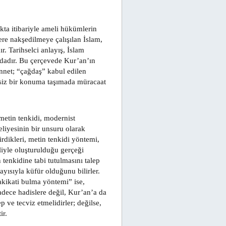
ta itibariyle ameli hükümlerin
lere nakşedilmeye çalışılan İslam,
. Tarihselci anlayış, İslam
dadır. Bu çerçevede Kur’an’ın
ünnet; “çağdaş” kabul edilen
kisiz bir konuma taşımada müracaat
 metin tenkidi, modernist
liyesinin bir unsuru olarak
irdikleri, metin tenkidi yöntemi,
liyle oluşturulduğu gerçeği
 tenkidine tabi tutulmasını talep
yısıyla küfür olduğunu bilirler.
hakikati bulma yöntemi” ise,
adece hadislere değil, Kur’an’a da
p ve tecviz etmelidirler; değilse,
ir.