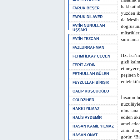
İnsanlık 
hakikatin
FARUK BEŞER
yüzden ik
FARUK DİLAVER
da Mesih 
FATİH NURULLAH
doğrusuna
UŞŞAKİ
müşrikler
FATİH TEZCAN
sınırlama
FAZLURRAHMAN
Hz. İsa’nı
FEHMİ İLKAY ÇEÇEN
gizli kal
FERİT AYDIN
etmeyeceğ
FETHULLAH GÜLEN
peşinen b
entelektü
FEYZULLAH BİRIŞIK
GALİP KUŞÇUOĞLU
İnsanın h
GOLDZİHER
nüzulüyle 
HAKKI YILMAZ
olmasına z
edilen ak
HALİS AYDEMİR
amel edec
HASAN KAMİL YILMAZ
zihin dün
HASAN ONAT
görür. ‘Bi