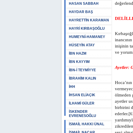
değerlendi
HASAN SABBAH
HAYDAR BAŞ
DELİLL
HAYRETTİN KARAMAN
HAYRİ KIRBAŞOĞLU
Kırbaşoğl
HUMEYNİ-HAMANEY
inancının
HÜSEYİN ATAY
inişinin 
ve yoruml
İBN HAZM
İBN KAYYIM
Ayetler: 
İBN-İ TEYMİYYE
İBRAHİM KALIN
Hoca’nın 
İHH
vermeyece
ölmeden g
İHSAN ELİAÇIK
ayetler us
İLHAMİ GÜLER
birbirini
İSKENDER
ederler.[
EVRENESOĞLU
yardımıyl
İSMAİL HAKKI ÜNAL
zikredile
şeyi alma
İSMAİL NACAR