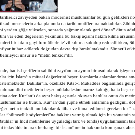
tarihselci zaviyeden bakan modernist müslümanlar bu gün geldikleri nok
itikadi meselelerin arka planında da tarihi motifler aramaktadırlar. Zihin
bi yerden göğe yükselen, sonrada yağmur olarak geri dönen” dinin adıdır
ini var eden değerlerin yekununa bu bakış açısını hakim kılma arzusun
mleri bir takım gayi formüllerle te’vil kılıfına sokulup reddedilirken, S
mi’yar ittihaz edilerek doğrudan devre dışı bırakılmaktadır. Sünnet’i et
belirleyici unsur ise “metin tenkidi”dir.
inde, hadis-i şeriflerin sahihini zayıfından ayıran bir usul olarak işleyen
ar için İslam’ın müteal değerlerini beşeri formlarda anlamlandırma ame
östermektedir. Batılılar’ın, özellikle Kitab-ı Mukaddes bağlamında gelişt
 bulunan dini metinlerin beşer müdahalesine maruz kaldığı, hatta beşer e
tina eder. Kur’an’ı da aynı bakış açısıyla okuyan batılılar onun da metin
Müslümanlar ise bunun, Kur’an’dan şüphe etmek anlamına geldiğini, dola
eğer metin tenkidi mutlak olarak itibar ve itimat edilmesi gereken bir “
ler “bilimsellik söylemleri”ne hakkını vermiş olmak için bu yöntemin s
tılılar’ın İncil metinlerine uyguladığı tarz ve tonda) uygulanmasını tale
i tedavülde tutarak herhangi bir İslamî metin hakkında konuşmak abest