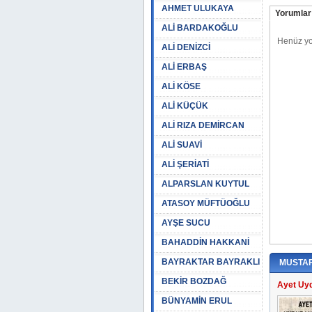
AHMET ULUKAYA
Yorumlar 
ALİ BARDAKOĞLU
ALİ DENİZCİ
ALİ ERBAŞ
ALİ KÖSE
ALİ KÜÇÜK
ALİ RIZA DEMİRCAN
ALİ SUAVİ
ALİ ŞERİATİ
ALPARSLAN KUYTUL
ATASOY MÜFTÜOĞLU
AYŞE SUCU
BAHADDİN HAKKANİ
BAYRAKTAR BAYRAKLI
MUSTA
BEKİR BOZDAĞ
Ayet Uyd
BÜNYAMİN ERUL