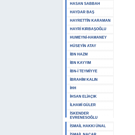
HASAN SABBAH
HAYDAR BAŞ
HAYRETTİN KARAMAN
HAYRİ KIRBAŞOĞLU
HUMEYNİ-HAMANEY
HÜSEYİN ATAY
İBN HAZM
İBN KAYYIM
İBN-İ TEYMİYYE
İBRAHİM KALIN
İHH
İHSAN ELİAÇIK
İLHAMİ GÜLER
İSKENDER
EVRENESOĞLU
İSMAİL HAKKI ÜNAL
İSMAİL NACAR