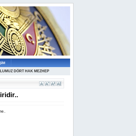
ŞİM
LUMUZ DÖRT HAK MEZHEP
idir..
me..