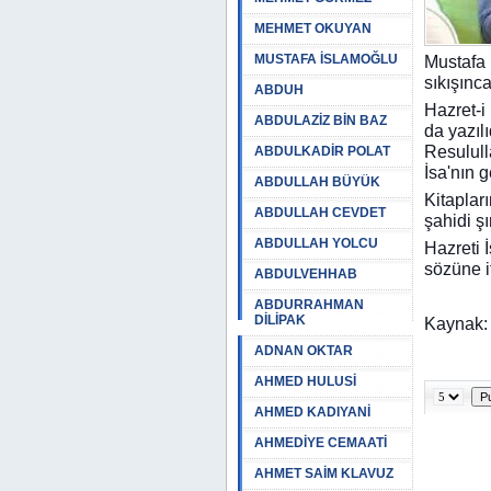
MEHMET OKUYAN
MUSTAFA İSLAMOĞLU
Mustafa 
sıkışınca
ABDUH
Hazret-i 
ABDULAZİZ BİN BAZ
da yazılı
Resulull
ABDULKADİR POLAT
İsa'nın g
ABDULLAH BÜYÜK
Kitaplar
ABDULLAH CEVDET
şahidi şı
ABDULLAH YOLCU
Hazreti 
sözüne i
ABDULVEHHAB
ABDURRAHMAN
DİLİPAK
Kaynak: 
ADNAN OKTAR
AHMED HULUSİ
AHMED KADIYANİ
AHMEDİYE CEMAATİ
AHMET SAİM KLAVUZ