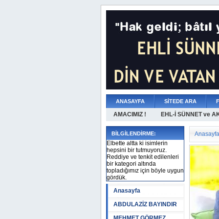
ANASAYFA
SİTEDE ARA
AMACIMIZ !
EHL-İ SÜNNET ve A
BİLGİLENDİRME:
Anasayf
Elbette altta ki isimlerin
hepsini bir tutmuyoruz.
Reddiye ve tenkit edilenleri
bir kategori altında
topladığımız için böyle uygun
gördük.
Anasayfa
ABDULAZİZ BAYINDIR
MEHMET GÖRMEZ