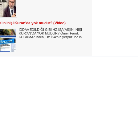
as'ın inişi Kuran'da yok mudur? (Video)
İDDAA EDİLDİĞİ GİBİ HZ.İSA(AS)İN İNİŞİ
KUR’AN’DA YOK MUDUR? Ömer Faruk
KORKMAZ hoca, Hz.İSA'nın yeryüzüne in...