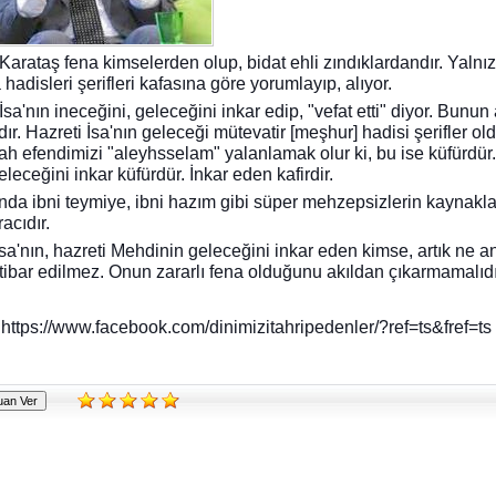
Karataş fena kimselerden olup, bidat ehli zındıklardandır. Yalnı
 hadisleri şerifleri kafasına göre yorumlayıp, alıyor.
İsa'nın ineceğini, geleceğini inkar edip, "vefat etti" diyor. Bunun
dır. Hazreti İsa'nın geleceği mütevatir [meşhur] hadisi şerifler old
ah efendimizi "aleyhsselam" yalanlamak olur ki, bu ise küfürdür
eleceğini inkar küfürdür. İnkar eden kafirdir.
ında ibni teymiye, ibni hazım gibi süper mehzepsizlerin kaynaklar
racıdır.
İsa'nın, hazreti Mehdinin geleceğini inkar eden kimse, artık ne an
tibar edilmez. Onun zararlı fena olduğunu akıldan çıkarmamalıdı
https://www.facebook.com/dinimizitahripedenler/?ref=ts&fref=ts