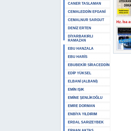
CANER TASLAMAN
CEMALEDDİN EFGANİ
CEMALNUR SARGUT
Hz. İsa 
DENİZ ERTEN
DİYARBAKIRLI
RAMAZAN
EBU HANZALA
EBU HARİS
EBUBEKİR SİRACEDDİN
EDİP YÜKSEL
ELBANİ (ALBANİ)
EMİN IŞIK
EMİNE ŞENLİKOĞLU
EMRE DORMAN
ENBİYA YILDIRIM
ERDAL SARIZEYBEK
ERHAN AKTAŞ