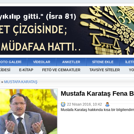
FOTO GALERİ
VİDEOLAR
ANKETLER
SİTENE EKLE
İLETİ
KİDESİ
E-KİTAP
FETÖ VE CEMAATLER
TAVSİYE SİTELER
YO
a
»
MUSTAFA KARATAŞ
Mustafa Karataş Fena Bir
22 Nisan 2016, 10:42
Mustafa Karataş hakkında kısa bir bilgilendir