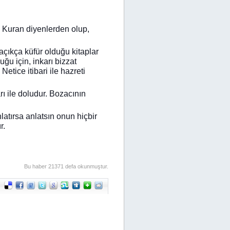
z Kuran diyenlerden olup,
 açıkça küfür olduğu kitaplar
uğu için, inkarı bizzat
. Netice
itibari ile hazreti
ı ile doludur. Bozacının
latırsa anlatsın onun hiçbir
r.
Bu haber 21371 defa okunmuştur.