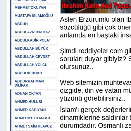
MEHMET OKUYAN
MUSTAFA İSLAMOĞLU
Aslen Erzurumlu olan İ
ABDUH
sözcülüğü gibi çok öne
ABDULAZİZ BİN BAZ
anlamda en baştaki insa
ABDULKADİR POLAT
ABDULLAH BÜYÜK
Şimdi reddiyeler.com gib
ABDULLAH CEVDET
soruları duyar gibiyiz?
ABDULLAH YOLCU
olursunuz..
ABDULVEHHAB
Web sitemizin muhtevas
ABDURRAHMAN
DİLİPAK
çizgide, din ve vatan m
ADNAN OKTAR
yüzünü görebilirsiniz..
AHMED HULUSİ
İslam'ı gerçek değerler
AHMED KADIYANİ
dinamiklerine saldırılar 
AHMEDİYE CEMAATİ
durumdadır. Osmanlı za
AHMET SAİM KLAVUZ