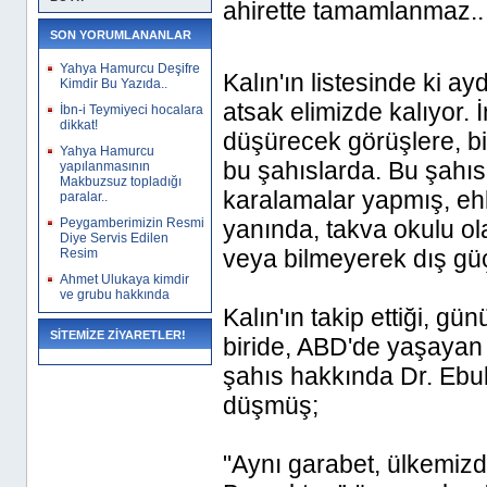
ahirette tamamlanmaz.. B
SON YORUMLANANLAR
Yahya Hamurcu Deşifre
Kalın'ın listesinde ki a
Kimdir Bu Yazıda..
atsak elimizde kalıyor. 
İbn-i Teymiyeci hocalara
dikkat!
düşürecek görüşlere, bid
Yahya Hamurcu
bu şahıslarda. Bu şahıs
yapılanmasının
Makbuzsuz topladığı
karalamalar yapmış, ehli
paralar..
Peygamberimizin Resmi
yanında, takva okulu ol
Diye Servis Edilen
veya bilmeyerek dış güç
Resim
Ahmet Ulukaya kimdir
ve grubu hakkında
Kalın'ın takip ettiği, g
SİTEMİZE ZİYARETLER!
biride, ABD'de yaşayan
şahıs hakkında Dr. Ebub
düşmüş;
"Aynı garabet, ülkemiz