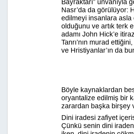
Bayraktarı” ünvanıyla g
Nasr’da da görülüyor: Hz.
edilmeyi insanlara asla 
olduğunu ve artık terk e
adamı John Hick’e itiraz
Tanrı’nın murad ettiğini
ve Hristiyanlar’ın da bu
Böyle kaynaklardan bes
oryantalize edilmiş bir k
zarardan başka birşey
Dini iradesi zafiyet içeri
Çünkü senin dini iraden
iken, dini iradenin çök