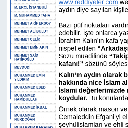
www.reddiyeler.com
web
M. EROL İSTANBULİ
aydın diye sayılan kişile
M. MUHAMMED TAHA
MEHMET AKİF ERSOY
Bazı püf noktaları vardı
edebilir. İşte onlarca y
MEHMET ALİ BULUT
İbrahim Kalın’ın kafa ya
MEHMET ÇELİK
nispet edilen
“Arkadaşı
MEHMET EMİN AKIN
Sözü muadilinde
“Takip
MEHMET SAİD
HATİPOĞLU
kafanı!”
sözünü söylese
MEVDUDİ
Kalın’ın aydın olarak b
MUHAMMED EMİN
YILDIRIM
hakkında nice İslam ali
MUHAMMED ESED
İslami değerlerimizde 
MUHAMMED
koydular.
Bu konularda 
HAMİDULLAH
MUHAMMED İKBAL
Örnek olarak mason ve 
Cemaleddin Efgani’yi e
MUHAMMED
NURDOĞAN
şeyhülislamları ve ehli 
MUHARREM KARABAY/