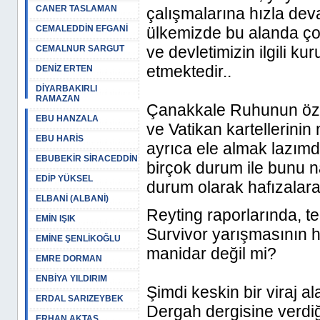
CANER TASLAMAN
çalışmalarına hızla dev
CEMALEDDİN EFGANİ
ülkemizde bu alanda ço
ve devletimizin ilgili k
CEMALNUR SARGUT
etmektedir..
DENİZ ERTEN
DİYARBAKIRLI
RAMAZAN
Çanakkale Ruhunun özel
EBU HANZALA
ve Vatikan kartellerinin
EBU HARİS
ayrıca ele almak lazımdı
EBUBEKİR SİRACEDDİN
birçok durum ile bunu na
EDİP YÜKSEL
durum olarak hafızalara 
ELBANİ (ALBANİ)
Reyting raporlarında, t
EMİN IŞIK
Survivor yarışmasının ha
EMİNE ŞENLİKOĞLU
manidar değil mi?
EMRE DORMAN
ENBİYA YILDIRIM
Şimdi keskin bir viraj a
ERDAL SARIZEYBEK
Dergah dergisine verdiğ
ERHAN AKTAŞ