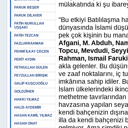
mülakatında ki şu ibare
FARUK BEŞER
FARUK DİLAVER
"Bu etkiyi Batılılaşma h
FATİH NURULLAH
dünyasında İslami düşü
UŞŞAKİ
pek çok kişinin bu manad
FATİH TEZCAN
Afgani, M. Abduh, Nam
FAZLURRAHMAN
Topcu, Mevdudi, Seyyid
FEHMİ İLKAY ÇEÇEN
Rahman, Ismail Faruki
FERİT AYDIN
akla gelenler. Bu düşün
FETHULLAH GÜLEN
ve zaaf noktalarını, iç t
FEYZULLAH BİRIŞIK
imkânına sahip idiler. B
GALİP KUŞÇUOĞLU
İslam ülkelerindeki iki
GOLDZİHER
methetme tavırlarından d
HAKKI YILMAZ
havzasına yapılan seya
HALİS AYDEMİR
kendi bahçenizin dışın
HASAN KAMİL YILMAZ
illa da kendi bahçenizi
HASAN ONAT
gelmiyor. Ama şimdiki p