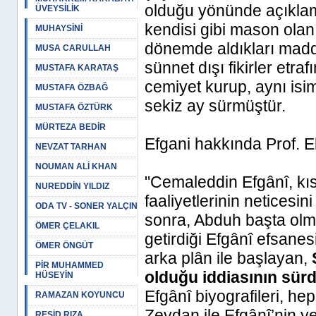
olduğu yönünde açıklama
ÜVEYSİLİK
kendisi gibi mason olan 
MUHAYSİNİ
dönemde aldıkları maddi
MUSA CARULLAH
sünnet dışı fikirler etr
MUSTAFA KARATAŞ
cemiyet kurup, aynı isi
MUSTAFA ÖZBAĞ
sekiz ay sürmüştür.
MUSTAFA ÖZTÜRK
MÜRTEZA BEDİR
Efgani hakkında Prof. 
NEVZAT TARHAN
NOUMAN ALİ KHAN
"Cemaleddin Efgânî, kıs
NUREDDİN YILDIZ
faaliyetlerinin netices
ODA TV - SONER YALÇIN
sonra, Abduh başta olm
ÖMER ÇELAKIL
getirdiği Efgânî efsanes
ÖMER ÖNGÜT
arka plân ile başlayan,
PİR MUHAMMED
olduğu iddiasının sürd
HÜSEYİN
Efgânî biyografileri, he
RAMAZAN KOYUNCU
Zeydan ile Efgânî’nin ye
REŞİD RIZA