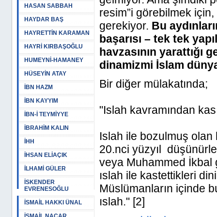
HASAN SABBAH
resim”i görebilmek için
HAYDAR BAŞ
gerekiyor.
Bu aydınları
HAYRETTİN KARAMAN
başarısı
– tek tek yapı
HAYRİ KIRBAŞOĞLU
havzasının yarattığı ge
HUMEYNİ-HAMANEY
dinamizmi İslam dünya
HÜSEYİN ATAY
Bir diğer mülakatında;
İBN HAZM
İBN KAYYIM
"Islah kavramından kası
İBN-İ TEYMİYYE
İBRAHİM KALIN
Islah ile bozulmuş olan 
İHH
20.nci yüzyıl düşünür
İHSAN ELİAÇIK
veya Muhammed İkbal gib
İLHAMİ GÜLER
ıslah ile kastettikleri d
İSKENDER
Müslümanların içinde bul
EVRENESOĞLU
ıslah." [2]
İSMAİL HAKKI ÜNAL
İSMAİL NACAR