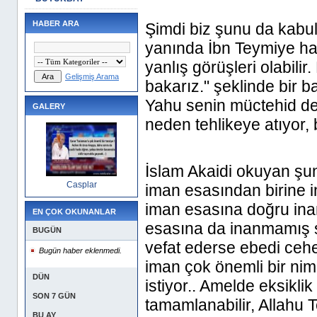
HABER ARA
Şimdi biz şunu da kabul 
yanında İbn Teymiye hat
yanlış görüşleri olabilir
Gelişmiş Arama
bakarız." şeklinde bir ba
Yahu senin müctehid ded
GALERY
neden tehlikeye atıyor, b
İslam Akaidi okuyan şunu 
Casplar
iman esasından birine i
iman esasına doğru inanı
EN ÇOK OKUNANLAR
esasına da inanmamış sa
BUGÜN
vefat ederse ebedi ceh
Bugün haber eklenmedi.
iman çok önemli bir nime
DÜN
istiyor.. Amelde eksiklik
SON 7 GÜN
tamamlanabilir, Allahu T
BU AY