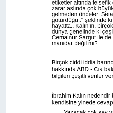
etiketler altında felsefi
zarar aslında çok büyükt
gelmeden önceleri Seta'
götürdüğü.." şeklinde ki
hayatta.. Kalın'ın, birç
dünya genelinde ki çeşit
Cemalnur Sargut ile de 
manidar değil mi?
Birçok ciddi iddia barınd
hakkında ABD - Cia balan
bilgileri çeşitli veriler
İbrahim Kalın nedendir b
kendisine yinede cevap
Yazacak çok şey va