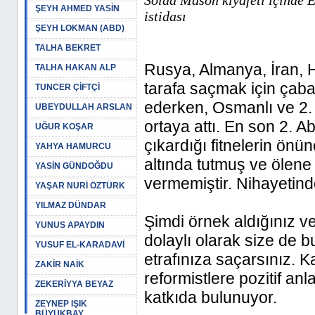
Solda Mason kıyafeti içinde 
ŞEYH AHMED YASİN
istidası
ŞEYH LOKMAN (ABD)
TALHA BEKRET
Rusya, Almanya, İran, Hin
TALHA HAKAN ALP
tarafa saçmak için çaba
TUNCER ÇİFTÇİ
ederken, Osmanlı ve 2. 
UBEYDULLAH ARSLAN
ortaya attı. En son 2. 
UĞUR KOŞAR
çıkardığı fitnelerin önün
YAHYA HAMURCU
altında tutmuş ve ölene
YASİN GÜNDOĞDU
vermemiştir. Nihayetinde
YAŞAR NURİ ÖZTÜRK
YILMAZ DÜNDAR
Şimdi örnek aldığınız v
YUNUS APAYDIN
dolaylı olarak size de bu
YUSUF EL-KARADAVİ
etrafınıza saçarsınız. 
ZAKİR NAİK
reformistlere pozitif an
ZEKERİYYA BEYAZ
katkıda bulunuyor.
ZEYNEP IŞIK
BÜYÜKBAY