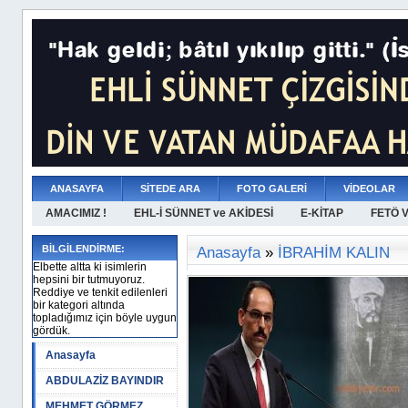
ANASAYFA
SİTEDE ARA
FOTO GALERİ
VİDEOLAR
AMACIMIZ !
EHL-İ SÜNNET ve AKİDESİ
E-KİTAP
FETÖ 
BİLGİLENDİRME:
Anasayfa
»
İBRAHİM KALIN
Elbette altta ki isimlerin
hepsini bir tutmuyoruz.
Reddiye ve tenkit edilenleri
bir kategori altında
topladığımız için böyle uygun
gördük.
Anasayfa
ABDULAZİZ BAYINDIR
MEHMET GÖRMEZ