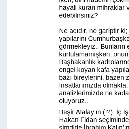
hayali kuran mihraklar v
edebilirsiniz?
Ne acıdır, ne gariptir k
yapılarını Cumhurbaşka
görmekteyiz.. Bunların 
kurtulamamışken, onun 
Başbakanlık kadrolarınd
engel koyan kafa yapıla
bazı bireylerini, bazen
fırsatlarımızda olmakt
analizlerimizde ne kada
oluyoruz..
Beşir Atalay’ın (!?), İç
Hakan Fidan seçiminden 
şimdide İbrahim Kalın’ı