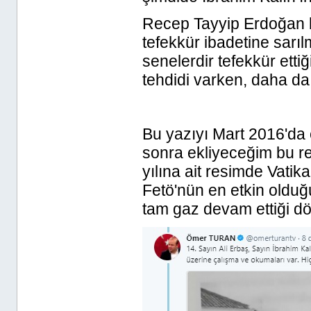
Recep Tayyip Erdoğan 
tefekkür ibadetine sarı
senelerdir tefekkür etti
tehdidi varken, daha da b
Bu yazıyı Mart 2016'da
sonra ekliyeceğim bu r
yılına ait resimde Vatika
Fetö'nün en etkin olduğu
tam gaz devam ettiği dön