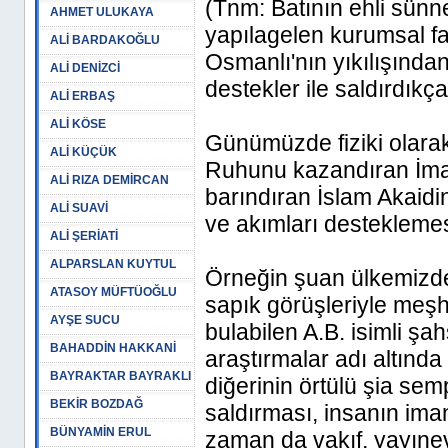
(Tnm: Batının ehli sünne
AHMET ULUKAYA
yapılagelen kurumsal faa
ALİ BARDAKOĞLU
Osmanlı'nın yıkılışında
ALİ DENİZCİ
destekler ile saldırdıkça 
ALİ ERBAŞ
ALİ KÖSE
Günümüzde fiziki olara
ALİ KÜÇÜK
Ruhunu kazandıran İman
ALİ RIZA DEMİRCAN
barındıran İslam Akaidin
ALİ SUAVİ
ve akımları desteklemes
ALİ ŞERİATİ
ALPARSLAN KUYTUL
Örneğin şuan ülkemizde 
ATASOY MÜFTÜOĞLU
sapık görüşleriyle meşhu
AYŞE SUCU
bulabilen A.B. isimli şah
BAHADDİN HAKKANİ
araştırmalar adı altında 
BAYRAKTAR BAYRAKLI
diğerinin örtülü şia sem
BEKİR BOZDAĞ
saldırması, insanın ima
BÜNYAMİN ERUL
zaman da vakıf, yayınevi