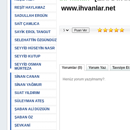
www.ihvanlar.net
REŞİT HAYLAMAZ
SADULLAH ERGÜN
SAİT ÇAMLICA
SAYİK EROL TANGUT
SELEHATTİN ÖZGÜNDÜZ
SEYYİD HÜSEYİN NASR
SEYYİD KUTUP
SEYYİD OSMAN
Yorumlar (0)
Yorum Yaz
Tavsiye Et
MÜRTEZA
SİNAN CANAN
SİNAN YAĞMUR
SUAT YILDIRIM
SÜLEYMAN ATEŞ
ŞABAN ALİ DÜZGÜN
ŞABAN ÖZ
ŞEVKANİ