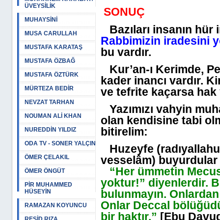
ÜVEYSİLİK
SONUÇ
MUHAYSİNİ
Bazıları insanın hür 
MUSA CARULLAH
Rabbimizin iradesini 
MUSTAFA KARATAŞ
bu vardır.
MUSTAFA ÖZBAĞ
Kur’an-ı Kerimde, Pe
MUSTAFA ÖZTÜRK
kader inancı vardır. Ki
MÜRTEZA BEDİR
ve tefrite kaçarsa hak
NEVZAT TARHAN
Yazımızı vahyin muhat
NOUMAN ALİ KHAN
olan kendisine tabi o
bitirelim:
NUREDDİN YILDIZ
ODA TV - SONER YALÇIN
Huzeyfe (radıyallahu 
ÖMER ÇELAKIL
vesselâm) buyurdular 
“Her ümmetin Mecusil
ÖMER ÖNGÜT
yoktur!” diyenlerdir. 
PİR MUHAMMED
bulunmayın. Onlardan 
HÜSEYİN
Onlar Deccal bölüğüdür
RAMAZAN KOYUNCU
bir haktır.”
[Ebu Davud,
REŞİD RIZA