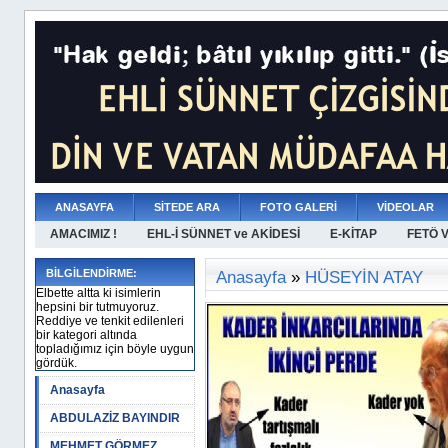
ANASAYFA
SİTEDE ARA
FOTO GALERİ
VİDEOLAR
AMACIMIZ !
EHL-İ SÜNNET ve AKİDESİ
E-KİTAP
FETÖ 
BİLGİLENDİRME:
Anasayfa
»
HÜSEYİN ATAY
Elbette altta ki isimlerin
hepsini bir tutmuyoruz.
Reddiye ve tenkit edilenleri
bir kategori altında
topladığımız için böyle uygun
gördük.
Anasayfa
ABDULAZİZ BAYINDIR
MEHMET GÖRMEZ