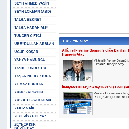
ŞEYH AHMED YASİN
ŞEYH LOKMAN (ABD)
TALHA BEKRET
TALHA HAKAN ALP
TUNCER ÇİFTÇİ
HÜSEYİN ATAY
UBEYDULLAH ARSLAN
Allâmelik Yerine Başmüfsidliğe Evrilişin 
UĞUR KOŞAR
Hüseyin Atay
YAHYA HAMURCU
Allâmelik Yerine Başmüfsi
Timsali: Hüseyin Atay
YASİN GÜNDOĞDU
YAŞAR NURİ ÖZTÜRK
YILMAZ DÜNDAR
İlahiyatçı Hüseyin Atay'ın Yanlış Görüşle
YUNUS APAYDIN
Ankara Üniversitesi İlahi
Yanlış Görüşlerine Reddi
YUSUF EL-KARADAVİ
ZAKİR NAİK
ZEKERİYYA BEYAZ
ZEYNEP IŞIK
BÜYÜKBAY