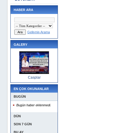
HABER ARA
Gelişmiş Arama
GALERY
Casplar
EN ÇOK OKUNANLAR
BUGÜN
Bugün haber eklenmedi.
DÜN
SON 7 GÜN
BU AY