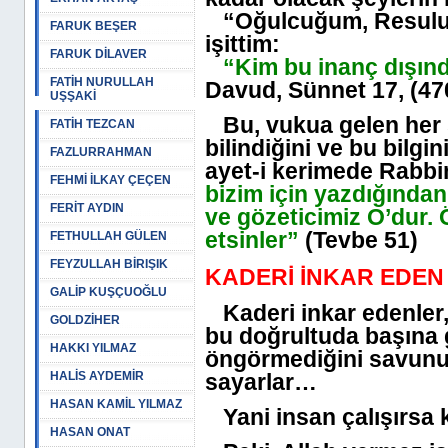
“Oğulcuğum, Resulull
FARUK BEŞER
işittim:
FARUK DİLAVER
“Kim bu inanç dışında
FATİH NURULLAH
Davud, Sünnet 17, (470
UŞŞAKİ
Bu, vukua gelen her 
FATİH TEZCAN
bilindiğini ve bu bilgi
FAZLURRAHMAN
ayet-i kerimede Rabb
FEHMİ İLKAY ÇEÇEN
bizim için yazdığında
FERİT AYDIN
ve gözeticimiz O’dur. 
etsinler”
(Tevbe 51)
FETHULLAH GÜLEN
FEYZULLAH BİRIŞIK
KADERİ İNKAR EDEN 
GALİP KUŞÇUOĞLU
Kaderi inkar edenler,
GOLDZİHER
bu doğrultuda başına ge
HAKKI YILMAZ
öngörmediğini savunurl
HALİS AYDEMİR
sayarlar…
HASAN KAMİL YILMAZ
Yani insan çalışırsa k
HASAN ONAT