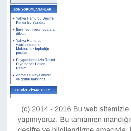
SON YORUMLANANLAR
Yahya Hamurcu Deşifre
Kimdir Bu Yazıda..
İbn-i Teymiyeci hocalara
dikkat!
Yahya Hamurcu
yapılanmasının
Makbuzsuz topladığı
paralar..
Peygamberimizin Resmi
Diye Servis Edilen
Resim
Ahmet Ulukaya kimdir
ve grubu hakkında
SİTEMİZE ZİYARETLER!
(c) 2014 - 2016 Bu web sitemizle bi
yapmıyoruz. Bu tamamen inandığımı
deşifre ve bilgilendirme amacıyla,