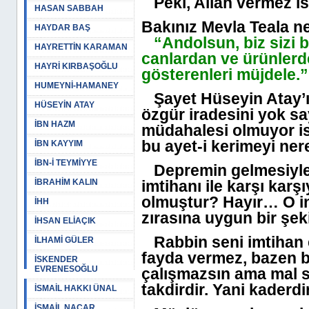
Peki, Allah vermez is
HASAN SABBAH
Bakınız Mevla Teala n
HAYDAR BAŞ
“Andolsun, biz sizi b
HAYRETTİN KARAMAN
canlardan ve ürünlerd
HAYRİ KIRBAŞOĞLU
gösterenleri müjdele.”
HUMEYNİ-HAMANEY
Şayet Hüseyin Atay’ın
HÜSEYİN ATAY
özgür iradesini yok s
İBN HAZM
müdahalesi olmuyor ise
bu ayet-i kerimeyi ne
İBN KAYYIM
İBN-İ TEYMİYYE
Depremin gelmesiyle e
İBRAHİM KALIN
imtihanı ile karşı karş
olmuştur? Hayır… O in
İHH
zırasına uygun bir şek
İHSAN ELİAÇIK
Rabbin seni imtihan 
İLHAMİ GÜLER
fayda vermez, bazen bi
İSKENDER
EVRENESOĞLU
çalışmazsın ama mal sa
takdirdir. Yani kaderdir
İSMAİL HAKKI ÜNAL
İSMAİL NACAR