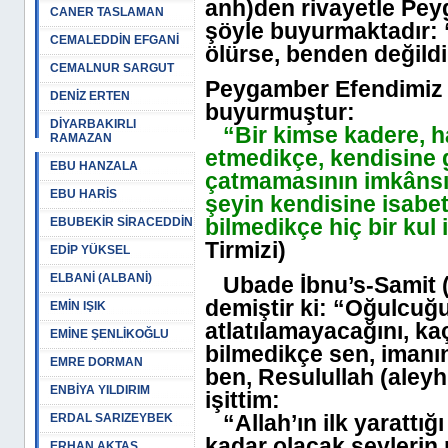
anh)den rivayetle Pey
CANER TASLAMAN
şöyle buyurmaktadır: 
CEMALEDDİN EFGANİ
ölürse, benden değildi
CEMALNUR SARGUT
Peygamber Efendimiz (
DENİZ ERTEN
buyurmuştur:
DİYARBAKIRLI
“Bir kimse kadere, hay
RAMAZAN
etmedikçe, kendisine g
EBU HANZALA
çatmamasının imkânsız
EBU HARİS
şeyin kendisine isabe
bilmedikçe hiç bir ku
EBUBEKİR SİRACEDDİN
Tirmizi)
EDİP YÜKSEL
ELBANİ (ALBANİ)
Ubade İbnu’s-Samit (
demiştir ki: “Oğulcuğ
EMİN IŞIK
atlatılamayacağını, ka
EMİNE ŞENLİKOĞLU
bilmedikçe sen, imanın
EMRE DORMAN
ben, Resulullah (aleyh
ENBİYA YILDIRIM
işittim:
“Allah’ın ilk yarattığ
ERDAL SARIZEYBEK
kadar olacak şeylerin m
ERHAN AKTAŞ