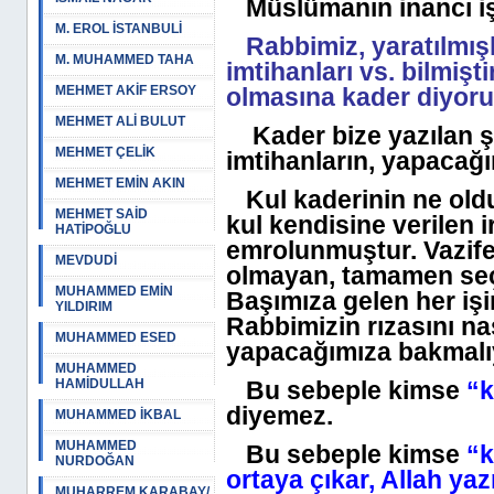
Müslümanın inancı işt
M. EROL İSTANBULİ
Rabbimiz, yaratılmışl
M. MUHAMMED TAHA
imtihanları vs. bilmişt
MEHMET AKİF ERSOY
olmasına kader diyoru
MEHMET ALİ BULUT
Kader bize yazılan şey
MEHMET ÇELİK
imtihanların, yapacağı
MEHMET EMİN AKIN
Kul kaderinin ne olduğ
MEHMET SAİD
kul kendisine verilen 
HATİPOĞLU
emrolunmuştur. Vazife
MEVDUDİ
olmayan, tamamen seçi
MUHAMMED EMİN
Başımıza gelen her işi
YILDIRIM
Rabbimizin rızasını nas
MUHAMMED ESED
yapacağımıza bakmalı
MUHAMMED
HAMİDULLAH
Bu sebeple kimse
“k
diyemez.
MUHAMMED İKBAL
MUHAMMED
Bu sebeple kimse
“k
NURDOĞAN
ortaya çıkar, Allah ya
MUHARREM KARABAY/