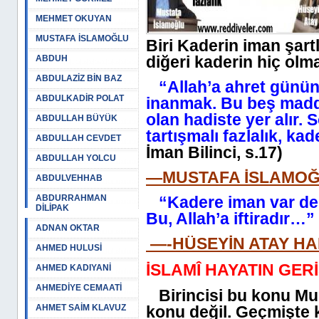
MEHMET OKUYAN
MUSTAFA İSLAMOĞLU
Biri Kaderin iman şart
diğeri kaderin hiç olm
ABDUH
ABDULAZİZ BİN BAZ
“Allah’a ahret gününe
ABDULKADİR POLAT
inanmak. Bu beş madde
olan hadiste yer alır. 
ABDULLAH BÜYÜK
tartışmalı fazlalık, ka
ABDULLAH CEVDET
İman Bilinci, s.17)
ABDULLAH YOLCU
—MUSTAFA İSLAMOĞ
ABDULVEHHAB
ABDURRAHMAN
“Kadere iman var deme
DİLİPAK
Bu, Allah’a iftiradır…”
ADNAN OKTAR
—-HÜSEYİN ATAY HA
AHMED HULUSİ
İSLAMÎ HAYATIN GER
AHMED KADIYANİ
AHMEDİYE CEMAATİ
Birincisi bu konu Must
AHMET SAİM KLAVUZ
konu değil. Geçmişte