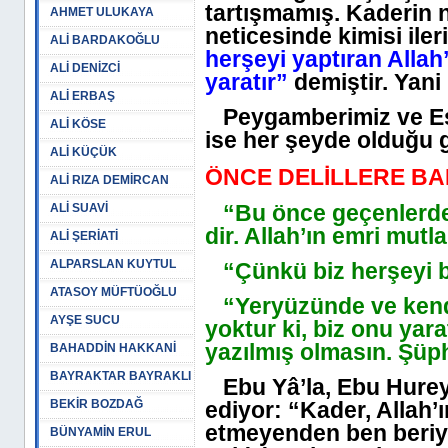
tartışmamış. Kaderin 
AHMET ULUKAYA
neticesinde kimisi iler
ALİ BARDAKOĞLU
herşeyi yaptıran Allah’
ALİ DENİZCİ
yaratır”
demiştir. Yani 
ALİ ERBAŞ
Peygamberimiz ve Esh
ALİ KÖSE
ise her şeyde olduğu 
ALİ KÜÇÜK
ÖNCE DELİLLERE BA
ALİ RIZA DEMİRCAN
“Bu önce geçenlerde Al
ALİ SUAVİ
dir. Allah’ın emri mutl
ALİ ŞERİATİ
ALPARSLAN KUYTUL
“Çünkü biz herşeyi bir
ATASOY MÜFTÜOĞLU
“Yeryüzünde ve kendi 
AYŞE SUCU
yoktur ki, biz onu yar
yazılmış olmasın. Şüph
BAHADDİN HAKKANİ
BAYRAKTAR BAYRAKLI
Ebu Yâ’la, Ebu Hureyr
BEKİR BOZDAĞ
ediyor: “Kader, Allah’ı
etmeyenden ben beriy
BÜNYAMİN ERUL