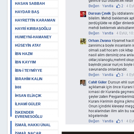
HASAN SABBAH
HAYDAR BAŞ
HAYRETTİN KARAMAN
HAYRİ KIRBAŞOĞLU
HUMEYNİ-HAMANEY
HÜSEYİN ATAY
İBN HAZM
İBN KAYYIM
İBN-İ TEYMİYYE
İBRAHİM KALIN
İHH
İHSAN ELİAÇIK
İLHAMİ GÜLER
İSKENDER
EVRENESOĞLU
İSMAİL HAKKI ÜNAL
İSMAİL NACAR