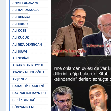
AHMET ULUKAYA
ALİ BARDAKOĞLU
ALİ DENİZCİ
ALİ ERBAŞ
ALİ KÖSE
ALİ KÜÇÜK
ALİ RIZA DEMİRCAN
ALİ SUAVİ
ALİ ŞERİATİ
ALPARSLAN KUYTUL
ATASOY MÜFTÜOĞLU
AYŞE SUCU
BAHADDİN HAKKANİ
BAYRAKTAR BAYRAKLI
BEKİR BOZDAĞ
BÜNYAMİN ERUL