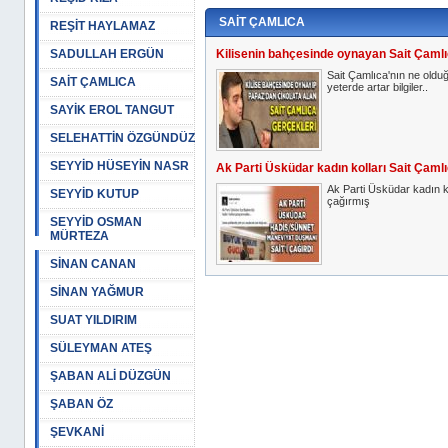
SAİT ÇAMLICA
REŞİT HAYLAMAZ
SADULLAH ERGÜN
Kilisenin bahçesinde oynayan Sait Çamlı
Sait Çamlıca'nın ne old
SAİT ÇAMLICA
yeterde artar bilgiler..
SAYİK EROL TANGUT
SELEHATTİN ÖZGÜNDÜZ
SEYYİD HÜSEYİN NASR
Ak Parti Üsküdar kadın kolları Sait Çamlı
Ak Parti Üsküdar kadın ko
SEYYİD KUTUP
çağırmış
SEYYİD OSMAN
MÜRTEZA
SİNAN CANAN
SİNAN YAĞMUR
SUAT YILDIRIM
SÜLEYMAN ATEŞ
ŞABAN ALİ DÜZGÜN
ŞABAN ÖZ
ŞEVKANİ