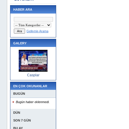
HABER ARA
Gelişmiş Arama
GALERY
Casplar
EN ÇOK OKUNANLAR
BUGÜN
Bugün haber eklenmedi.
DÜN
SON 7 GÜN
BU AY