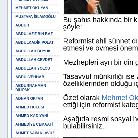
MEHMET OKUYAN
MUSTAFA İSLAMOĞLU
Bu şahıs hakkında bir k
şöyle:
ABDUH
ABDULAZİZ BİN BAZ
Reformist ehli sünnet dı
ABDULKADİR POLAT
etmesi ve övmesi önemli
ABDULLAH BÜYÜK
ABDULLAH CEVDET
Mezhepleri ayrı bir din 
ABDULLAH YOLCU
Tasavvuf münkirliği ise z
ABDULVEHHAB
özelliklerinden olduğu 
ABDURRAHMAN
DİLİPAK
Özet olarak
Mehmet Ok
ADNAN OKTAR
ettiği için reformist kat
AHMED HULUSİ
AHMED KADIYANİ
Aşağıda resmi sosyal h
bulabilirsiniz..
AHMEDİYE CEMAATİ
AHMET SAİM KLAVUZ