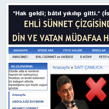
ANASAYFA
SİTEDE ARA
FOTO GALERİ
VİDEOLAR
AMACIMIZ !
EHL-İ SÜNNET ve AKİDESİ
E-KİTAP
FETÖ 
BİLGİLENDİRME:
Anasayfa
»
SAİT ÇAMLICA
Elbette altta ki isimlerin
hepsini bir tutmuyoruz.
Reddiye ve tenkit edilenleri
bir kategori altında
topladığımız için böyle uygun
gördük.
Anasayfa
ABDULAZİZ BAYINDIR
MEHMET GÖRMEZ