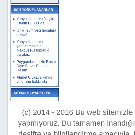
SON YORUMLANANLAR
Yahya Hamurcu Deşifre
Kimdir Bu Yazıda..
İbn-i Teymiyeci hocalara
dikkat!
Yahya Hamurcu
yapılanmasının
Makbuzsuz topladığı
paralar..
Peygamberimizin Resmi
Diye Servis Edilen
Resim
Ahmet Ulukaya kimdir
ve grubu hakkında
SİTEMİZE ZİYARETLER!
(c) 2014 - 2016 Bu web sitemizle bi
yapmıyoruz. Bu tamamen inandığımı
deşifre ve bilgilendirme amacıyla,