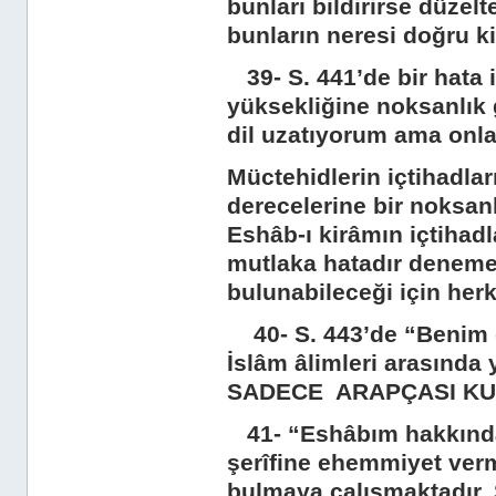
bunları bildirirse düzel
bunların neresi doğru ki
39- S. 441’de bir hata 
yüksekliğine noksanlık 
dil uzatıyorum ama onla
Müctehidlerin içtihadla
derecelerine bir noksanl
Eshâb-ı kirâmın içtihadl
mutlaka hatadır deneme
bulunabileceği için her
40- S. 443’de “Benim d
İslâm âlimleri arasınd
SADECE ARAPÇASI KUV
41- “Eshâbım hakkında 
şerîfine ehemmiyet ver
bulmaya çalışmaktadır. 