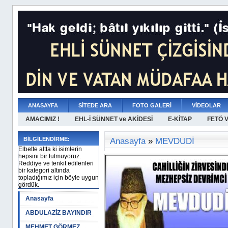
ANASAYFA
SİTEDE ARA
FOTO GALERİ
VİDEOLAR
AMACIMIZ !
EHL-İ SÜNNET ve AKİDESİ
E-KİTAP
FETÖ 
BİLGİLENDİRME:
Anasayfa
»
MEVDUDİ
Elbette altta ki isimlerin
hepsini bir tutmuyoruz.
Reddiye ve tenkit edilenleri
bir kategori altında
topladığımız için böyle uygun
gördük.
Anasayfa
ABDULAZİZ BAYINDIR
MEHMET GÖRMEZ