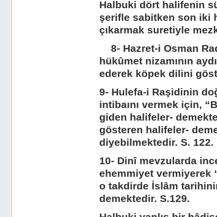
Halbuki dört halifenin s
şerifle sabitken son iki
çıkarmak suretiyle mezkû
8- Hazret-i Osman Radiy
hükûmet nizamının aydı
ederek köpek dilini göst
9- Hulefa-i Raşidinin do
intibaını vermek için, “
giden halifeler- demekt
gösteren halifeler- dem
diyebilmektedir. S. 122.
10- Dinî mevzularda inc
ehemmiyet vermiyerek “
o takdirde İslâm tarihin
demektedir. S.129.