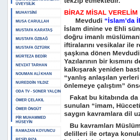
tekzip etmektedir.
ÜVEYSİLİK
BİRAZ MİSAL VERELİM
MUHAYSİNİ
Mevdudi
“İslam’da İ
MUSA CARULLAH
İslam dinine ve Ehli sünn
MUSTAFA KARATAŞ
doğru imanlı müslümanl
MUSTAFA ÖZBAĞ
iftiralarını vesikalar il
MUSTAFA ÖZTÜRK
şaşkına dönen Mevdudi,
MÜRTEZA BEDİR
Yazılarının bir kısmını d
NEVZAT TARHAN
kalkışarak yeniden bastı
NOUMAN ALİ KHAN
“yanlış anlaşılan yerleri
NUREDDİN YILDIZ
önlemeye çalıştım” öns
ODA TV - SONER YALÇIN
Fakat bu kitabında da 
ÖMER ÇELAKIL
sunulan “imam, Hüccetül
ÖMER ÖNGÜT
saygın kavramlara dil uz
PİR MUHAMMED
HÜSEYİN
Bu kavramları Müslüman
RAMAZAN KOYUNCU
delilleri ile ortaya ko
REŞİD RIZA