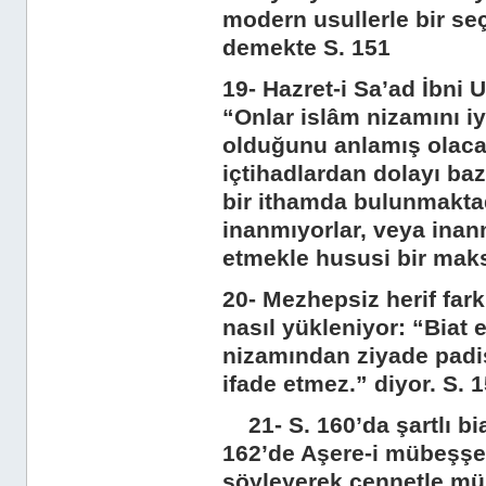
modern usullerle bir seç
demekte S. 151
19- Hazret-i Sa’ad İbni 
“Onlar islâm nizamını iy
olduğunu anlamış olacakl
içtihadlardan dolayı baz
bir ithamda bulunmaktadı
inanmıyorlar, veya inan
etmekle hususi bir maksa
20- Mezhepsiz herif fark
nasıl yükleniyor: “Biat 
nizamından ziyade padi
ifade etmez.” diyor. S. 
21- S. 160’da şartlı bia
162’de Aşere-i mübeşşere
söyleyerek cennetle mü