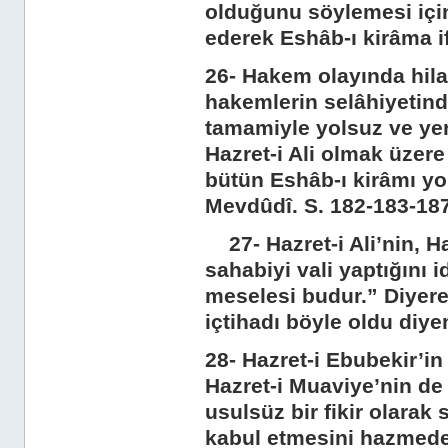
olduğunu söylemesi için
ederek Eshâb-ı kirâma if
26- Hakem olayında hila
hakemlerin selâhiyetind
tamamiyle yolsuz ve ye
Hazret-i Ali olmak üzer
bütün Eshâb-ı kirâmı y
Mevdûdî. S. 182-183-18
27- Hazret-i Ali’nin, Ha
sahabiyi vali yaptığını i
meselesi budur.” Diyerek
içtihadı böyle oldu diye
28- Hazret-i Ebubekir’in 
Hazret-i Muaviye’nin de 
usulsüz bir fikir olarak
kabul etmesini hazmedem