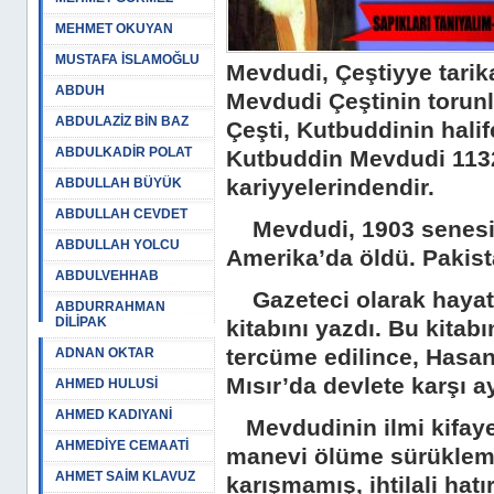
MEHMET OKUYAN
MUSTAFA İSLAMOĞLU
Mevdudi, Çeştiyye tarik
ABDUH
Mevdudi Çeştinin torunl
ABDULAZİZ BİN BAZ
Çeşti, Kutbuddinin halif
ABDULKADİR POLAT
Kutbuddin Mevdudi 1132’
kariyyelerindendir.
ABDULLAH BÜYÜK
ABDULLAH CEVDET
Mevdudi, 1903 senesin
ABDULLAH YOLCU
Amerika’da öldü. Pakist
ABDULVEHHAB
Gazeteci olarak hayata 
ABDURRAHMAN
DİLİPAK
kitabını yazdı. Bu kitabı
tercüme edilince, Hasan
ADNAN OKTAR
Mısır’da devlete karşı 
AHMED HULUSİ
AHMED KADIYANİ
Mevdudinin ilmi kifayet
AHMEDİYE CEMAATİ
manevi ölüme sürüklemiş
AHMET SAİM KLAVUZ
karışmamış, ihtilali hatır