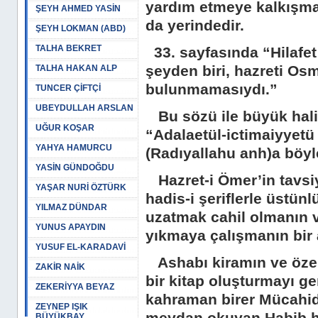
yardım etmeye kalkışmas
ŞEYH AHMED YASİN
da yerindedir.
ŞEYH LOKMAN (ABD)
TALHA BEKRET
33. sayfasında “Hilafet
şeyden biri, hazreti Osma
TALHA HAKAN ALP
bulunmamasıydı.”
TUNCER ÇİFTÇİ
UBEYDULLAH ARSLAN
Bu sözü ile büyük halif
UĞUR KOŞAR
“Adalaetül-ictimaiyyetü
YAHYA HAMURCU
(Radıyallahu anh)a böyl
YASİN GÜNDOĞDU
Hazret-i Ömer’in tavsiye
YAŞAR NURİ ÖZTÜRK
hadis-i şeriflerle üstünl
YILMAZ DÜNDAR
uzatmak cahil olmanın v
YUNUS APAYDIN
yıkmaya çalışmanın bir 
YUSUF EL-KARADAVİ
Ashabı kiramın ve özeli
ZAKİR NAİK
bir kitap oluşturmayı ge
ZEKERİYYA BEYAZ
kahraman birer Mücahid
ZEYNEP IŞIK
BÜYÜKBAY