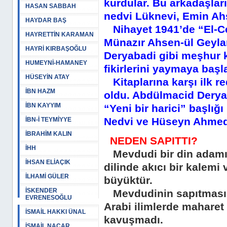
kurdular. Bu arkadaşla
HASAN SABBAH
nedvi Lüknevi, Emin Ahs
HAYDAR BAŞ
Nihayet 1941’de “El-Cem
HAYRETTİN KARAMAN
Münazır Ahsen-ül Geyla
HAYRİ KIRBAŞOĞLU
Deryabadi gibi meşhur k
HUMEYNİ-HAMANEY
fikirlerini yaymaya başl
HÜSEYİN ATAY
Kitaplarına karşı ilk r
İBN HAZM
oldu. Abdülmacid Deryab
İBN KAYYIM
“Yeni bir harici” başlığ
Nedvi ve Hüseyn Ahmed-
İBN-İ TEYMİYYE
İBRAHİM KALIN
NEDEN SAPITTI?
İHH
Mevdudi bir din adamı de
İHSAN ELİAÇIK
dilinde akıcı bir kalemi 
İLHAMİ GÜLER
büyüktür.
İSKENDER
Mevdudinin sapıtmasına
EVRENESOĞLU
Arabi ilimlerde maharet
İSMAİL HAKKI ÜNAL
kavuşmadı.
İSMAİL NACAR