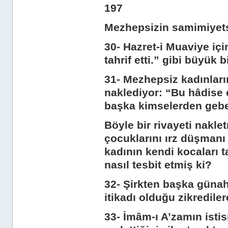
197
Mezhepsizin samimiyets
30- Hazret-i Muaviye içi
tahrif etti.” gibi büyük 
31- Mezhepsiz kadınların
naklediyor: “Bu hâdise 
başka kimselerden gebe 
Böyle bir rivayeti nakl
çocuklarını ırz düşmanı
kadının kendi kocaları 
nasıl tesbit etmiş ki?
32- Şirkten başka günahl
itikadı olduğu zikredile
33- İmâm-ı A’zamın istisn