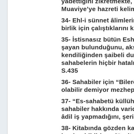
yadettiğini zikretmekte,
Muaviye’ye hazreti keli
34- Ehl-i sünnet âlimler
birlik için çalıştıkların
35- İstisnasız bütün Es
şayan bulunduğunu, aks
kendiliğinden şaibeli d
sahabelerin hiçbir hatal
S.435
36- Sahabiler için “Bile
olabilir demiyor mezhep
37- “Es-sahabetü küllü
sahabiler hakkında vari
âdil iş yapmadığını, şeria
38- Kitabında gözden ka