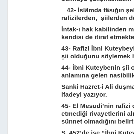
42- İslâmda fâsığın şeha
rafizilerden, şiilerden d
İntak-ı hak kabilinden m
kendisi de itiraf etmekte
43- Rafîzi İbni Kuteybe
şii olduğunu söylemek h
44- İbni Kuteybenin şiî 
anlamına gelen nasibilikl
Sanki Hazret-i Ali düşm
ifadeyi yazıyor.
45- El Mesudi’nin rafîz
etmediği rivayetlerini 
sünnet olmadığını belirt
S. 452’de ise “İbni Kute