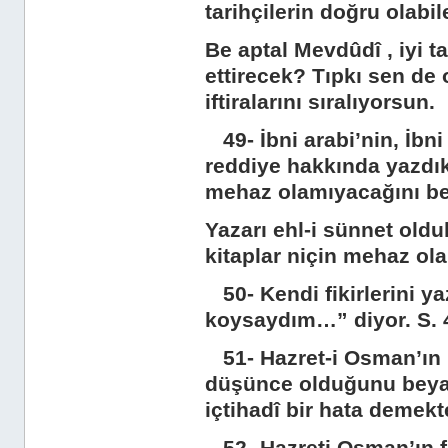
tarihçilerin doğru olabi
Be aptal Mevdûdî , iyi ta
ettirecek? Tıpkı sen de
iftiralarını sıralıyorsun.
49- İbni arabi’nin, İbni
reddiye hakkında yazdıkl
mehaz olamıyacağını be
Yazarı ehl-i sünnet oldu
kitaplar niçin mehaz ol
50- Kendi fikirlerini ya
koysaydım…” diyor. S. 
51- Hazret-i Osman’ın ha
düşünce olduğunu beyan
içtihadî bir hata demekt