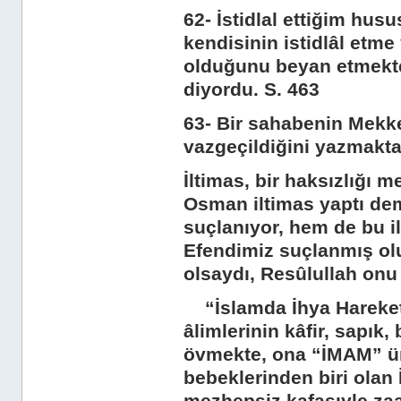
62- İstidlal ettiğim husu
kendisinin istidlâl etm
olduğunu beyan etmekted
diyordu. S. 463
63- Bir sahabenin Mekke’
vazgeçildiğini yazmakta
İltimas, bir haksızlığı m
Osman iltimas yaptı de
suçlanıyor, hem de bu i
Efendimiz suçlanmış olu
olsaydı, Resûlullah onu
“İslamda İhya Hareketle
âlimlerinin kâfir, sapık,
övmekte, ona “İMAM” ün
bebeklerinden biri olan 