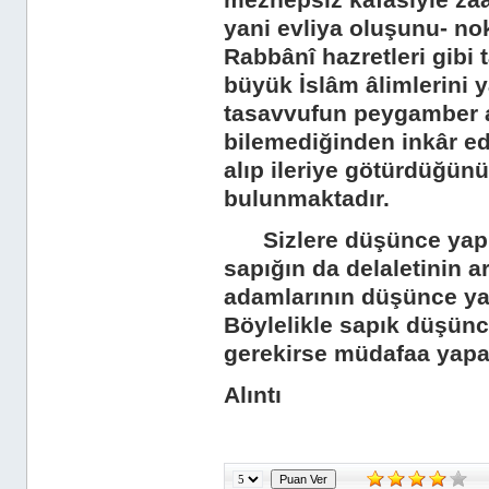
mezhepsiz kafasıyle zaa
yani evliya oluşunu- no
Rabbânî hazretleri gibi 
büyük İslâm âlimlerini y
tasavvufun peygamber a
bilemediğinden inkâr edi
alıp ileriye götürdüğün
bulunmaktadır.
Sizlere düşünce yapısı
sapığın da delaletinin a
adamlarının düşünce yapıl
Böylelikle sapık düşünc
gerekirse müdafaa yap
Alıntı