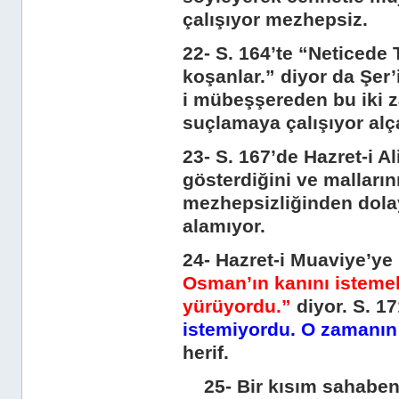
çalışıyor mezhepsiz.
22- S. 164’te “Neticede
koşanlar.” diyor da Şer’
i mübeşşereden bu iki z
suçlamaya çalışıyor alça
23- S. 167’de Hazret-i Al
gösterdiğini ve malların
mezhepsizliğinden dola
alamıyor.
24- Hazret-i Muaviye’ye 
Osman’ın kanını isteme
yürüyordu.”
diyor. S. 1
istemiyordu. O zamanın 
herif.
25- Bir kısım sahabenin