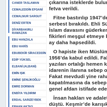
çıkarına isteklerde bul
CANER TASLAMAN
fetva verildi.
CEMALEDDİN EFGANİ
CEMALNUR SARGUT
Fitne bastırılıp 1947’de
serbest bırakıldı. Ehli 
DENİZ ERTEN
İslam davasını güderken
DİYARBAKIRLI
RAMAZAN
fikirleri meşgul etmey
EBU HANZALA
ay daha hapsedildi.
EBU HARİS
O hapiste iken Müslüma
EBUBEKİR SİRACEDDİN
1956’da kabul edildi. Fak
EDİP YÜKSEL
yazıları ortalığı hemen 
ELBANİ (ALBANİ)
idarenin ilanına sebep 
EMİN IŞIK
Fakat mevdudi yine raha
EMİNE ŞENLİKOĞLU
kapatılmasına da sebep
EMRE DORMAN
genel afdan istifade ed
ENBİYA YILDIRIM
İnsan hakları ve adalet
ERDAL SARIZEYBEK
düştü. Keşmir’de karışık
ERHAN AKTAŞ