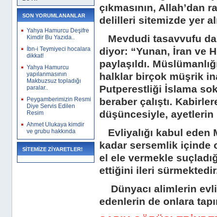
çıkmasının, Allah’dan r
SON YORUMLANANLAR
delilleri sitemizde yer a
Yahya Hamurcu Deşifre
Mevdudi tasavvufu da 
Kimdir Bu Yazıda..
İbn-i Teymiyeci hocalara
diyor: “Yunan, İran ve 
dikkat!
paylaşıldı. Müslümanlı
Yahya Hamurcu
yapılanmasının
halklar birçok müşrik ina
Makbuzsuz topladığı
Putperestliği İslama so
paralar..
Peygamberimizin Resmi
beraber çalıştı. Kabirle
Diye Servis Edilen
düşüncesiyle, ayetlerin 
Resim
Ahmet Ulukaya kimdir
Evliyalığı kabul eden 
ve grubu hakkında
kadar sersemlik içinde o
SİTEMİZE ZİYARETLER!
el ele vermekle suçladığı
ettiğini ileri sürmektedir
Dünyacı alimlerin evliya
edenlerin de onlara tapı