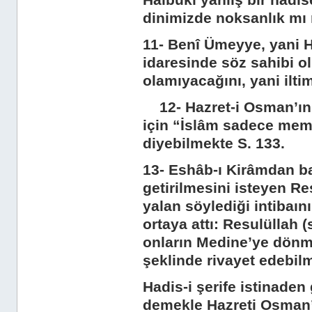
Halbuki yanlış bir hâdi
dinimizde noksanlık mı
11- Benî Ümeyye, yani 
idaresinde söz sahibi o
olamıyacağını, yani iltim
12- Hazret-i Osman’ın 
için “İslâm sadece meml
diyebilmekte S. 133.
13- Eshâb-ı Kirâmdan ba
getirilmesini isteyen Re
yalan söylediği intibaı
ortaya attı: Resulüllah 
onların Medine’ye dönm
şeklinde rivayet edebil
Hadis-i şerife istinaden
demekle Hazreti Osman’ı