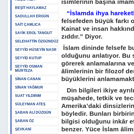
isimlerinin başına imam
REŞİT HAYLAMAZ
“İslamda ihya hareketl
SADULLAH ERGÜN
felsefeden büyük farkı 
SAİT ÇAMLICA
Kainat ve insan hakkında
SAYİK EROL TANGUT
zıddır.” Diyor.
SELEHATTİN ÖZGÜNDÜZ
İslam dininde felsefe b
SEYYİD HÜSEYİN NASR
olduğunu anlatıyor. Bu s
SEYYİD KUTUP
görerek anlamalarına ve
SEYYİD OSMAN
âlimlerinin bir filozof 
MÜRTEZA
büyüklerini anlamamaktı
SİNAN CANAN
SİNAN YAĞMUR
Din bilgileri ikiye ayrılır
SUAT YILDIRIM
müşahede, tetkik ve tec
SÜLEYMAN ATEŞ
Amerika’daki dinsizlerin
böyledir. Bunları birbi
ŞABAN ALİ DÜZGÜN
bilgisi olduğunu inkâr 
ŞABAN ÖZ
benzer. Yüce İslam âlimi
ŞEVKANİ