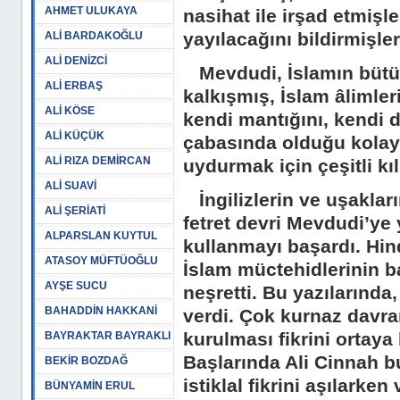
AHMET ULUKAYA
nasihat ile irşad etmişlerd
yayılacağını bildirmişler
ALİ BARDAKOĞLU
ALİ DENİZCİ
Mevdudi, İslamın bütün
ALİ ERBAŞ
kalkışmış, İslam âlimler
ALİ KÖSE
kendi mantığını, kendi 
ALİ KÜÇÜK
çabasında olduğu kolayc
ALİ RIZA DEMİRCAN
uydurmak için çeşitli kı
ALİ SUAVİ
İngilizlerin ve uşaklar
ALİ ŞERİATİ
fetret devri Mevdudi’ye
ALPARSLAN KUYTUL
kullanmayı başardı. Hind
ATASOY MÜFTÜOĞLU
İslam müctehidlerinin ba
AYŞE SUCU
neşretti. Bu yazılarında,
BAHADDİN HAKKANİ
verdi. Çok kurnaz davra
kurulması fikrini ortaya
BAYRAKTAR BAYRAKLI
Başlarında Ali Cinnah 
BEKİR BOZDAĞ
istiklal fikrini aşılark
BÜNYAMİN ERUL