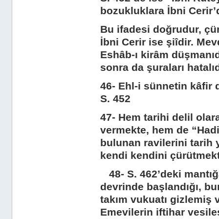
bozukluklara İbni Cerir
Bu ifadesi doğrudur, çün
İbni Cerir ise şiîdir. M
Eshâb-ı kirâm düşmanıdı
sonra da şuraları hatalıd
46- Ehl-i sünnetin kâfir
S. 452
47- Hem tarihi delil olar
vermekte, hem de “Hadis
bulunan ravilerini tarih
kendi kendini çürütmekt
48- S. 462’deki mantığa
devrinde başlandığı, b
takım vukuatı gizlemiş v
Emevilerin iftihar vesile