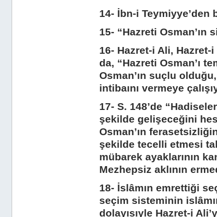
14- İbn-i Teymiyye’den b
15- “Hazreti Osman’ın si
16- Hazret-i Ali, Hazret
da, “Hazreti Osman’ı te
Osman’ın suçlu olduğu, h
intibaını vermeye çalışıy
17- S. 148’de “Hadisele
şekilde gelişeceğini he
Osman’ın ferasetsizliği
şekilde tecelli etmesi ta
mübarek ayaklarının ka
Mezhepsiz aklının erme
18- İslâmın emrettiği s
seçim sisteminin islâm
dolayısıyle Hazret-i Ali