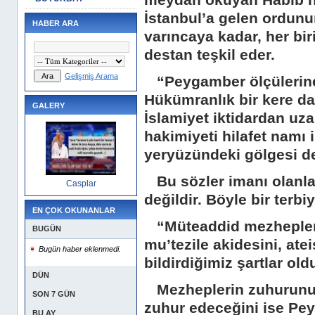
meydan okuyan Habib ha
İstanbul’a gelen ordunu
HABER ARA
varıncaya kadar, her bi
destan teşkil eder.
Gelişmiş Arama
“Peygamber ölçülerine u
Hükümranlık bir kere dah
GALERY
İslamiyet iktidardan uza
hakimiyeti hilafet namı 
yeryüzündeki gölgesi de
Bu sözler imanı olanla
Casplar
değildir. Böyle bir terb
EN ÇOK OKUNANLAR
“Müteaddid mezhepleri
BUGÜN
mu’tezile akidesini, ate
Bugün haber eklenmedi.
bildirdiğimiz şartlar old
DÜN
Mezheplerin zuhurunu fi
SON 7 GÜN
zuhur edeceğini ise Pe
BU AY