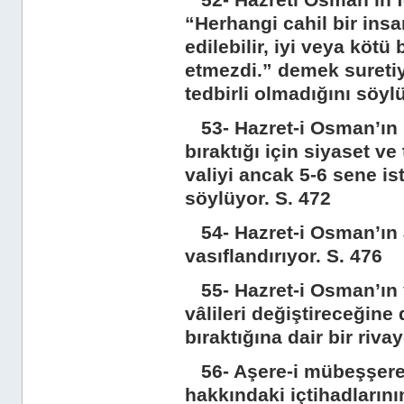
52- Hazreti Osman’ın fe
“Herhangi cahil bir ins
edilebilir, iyi veya kötü
etmezdi.” demek suretiyl
tedbirli olmadığını söyl
53- Hazret-i Osman’ın H
bıraktığı için siyaset v
valiyi ancak 5-6 sene i
söylüyor. S. 472
54- Hazret-i Osman’ın a
vasıflandırıyor. S. 476
55- Hazret-i Osman’ın y
vâlileri değiştireceğine
bıraktığına dair bir riva
56- Aşere-i mübeşşerede
hakkındaki içtihadlarını