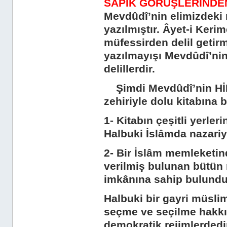
SAPIK GÖRÜŞLERİNDE
Mevdûdî’nin elimizdeki 
yazılmıştır. Âyet-i Kerim
müfessirden delil getir
yazılmayışı Mevdûdî’ni
delillerdir.
Şimdi Mevdûdî’nin HİL
zehiriyle dolu kitabına b
1- Kitabın çeşitli yerler
Halbuki İslâmda nazariye
2- Bir İslâm memleketi
verilmiş bulunan bütün 
imkânına sahip bulundu
Halbuki bir gayri müsli
seçme ve seçilme hakk
demokratik rejimlerdedi