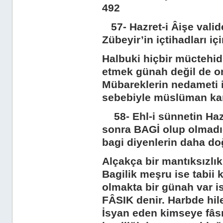
492
57- Hazret-i Âişe validem
Zübeyir’in içtihadları i
Halbuki hiçbir müctehid
etmek günah değil de on
Mübareklerin nedameti iç
sebebiyle müslüman kan
58- Ehl-i sünnetin Hazr
sonra BAGİ olup olmadı
bagi diyenlerin daha do
Alçakça bir mantıksızlı
Bagilik meşru ise tabii 
olmakta bir günah var is
FÂSIK denir. Harbde hil
İsyan eden kimseye fâsı