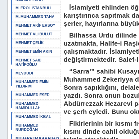
İslamiyeti ehlinden öğr
M. EROL İSTANBULİ
karıştırınca sapıtmak d
M. MUHAMMED TAHA
şerler, hayırlarına büyük
MEHMET AKİF ERSOY
Bilhassa Urdu dilinde y
MEHMET ALİ BULUT
uzatmakta, Halife-i Raş
MEHMET ÇELİK
çalışmaktadır. İslamiyeti
MEHMET EMİN AKIN
değiştirmektedir. Salef-
MEHMET SAİD
HATİPOĞLU
“Sarra’” sahibi Kusaym
MEVDUDİ
Muhammed Zekeriyya da 
MUHAMMED EMİN
Sonra sapıklığını, dela
YILDIRIM
yazdı. Sonra onun bozuk f
MUHAMMED ESED
Abdürrezzak Hezarevi p
MUHAMMED
HAMİDULLAH
ve şerh eyledi. Bunu oku
MUHAMMED İKBAL
Fikirlerinin bir kısmı fıs
MUHAMMED
NURDOĞAN
kısmı dinde cahil olduğun
MUHARREM KARABAY/