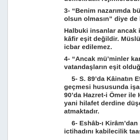
3- “Benim nazarımda büt
olsun olmasın” diye de 
Halbuki insanlar ancak i
kâfir eşit değildir. Müs
icbar edilemez.
4- “Ancak mü’minler kar
vatandaşların eşit old
5- S. 89’da Kâinatın Ef
geçmesi hususunda işar
90’da Hazret-i Ömer ile 
yani hilafet derdine düşd
atmaktadır.
6- Eshâb-ı Kirâm’dan S
ictihadını kabilecilik t