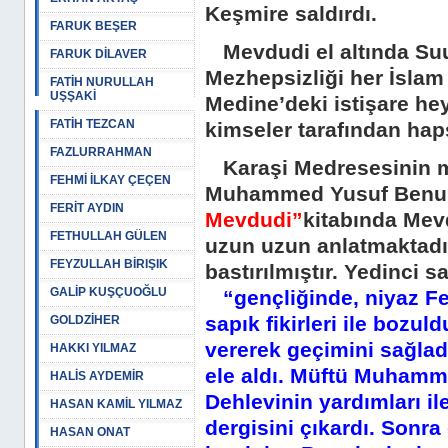
Keşmire saldırdı.
FARUK BEŞER
Mevdudi el altında Suudi
FARUK DİLAVER
Mezhepsizliği her İslam
FATİH NURULLAH
UŞŞAKİ
Medine’deki istişare he
FATİH TEZCAN
kimseler tarafından hap
FAZLURRAHMAN
Karaşi Medresesinin mü
FEHMİ İLKAY ÇEÇEN
Muhammed Yusuf Benuri 
FERİT AYDIN
Mevdudi”
kitabında Mev
FETHULLAH GÜLEN
uzun uzun anlatmaktadır.
FEYZULLAH BİRIŞIK
bastırılmıştır. Yedinci 
GALİP KUŞÇUOĞLU
“gençliğinde, niyaz Fe
sapık fikirleri ile bozul
GOLDZİHER
vererek geçimini sağlad
HAKKI YILMAZ
ele aldı. Müftü Muhamm
HALİS AYDEMİR
Dehlevinin yardımları i
HASAN KAMİL YILMAZ
dergisini çıkardı. Sonra 
HASAN ONAT