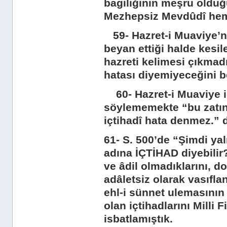
bagiliğinin meşru olduğ
Mezhepsiz Mevdûdî hem f
59- Hazret-i Muaviye’n
beyan ettiği halde kesil
hazreti kelimesi çıkmadı
hatası diyemiyeceğini be
60- Hazret-i Muaviye iç
söylememekte “bu zatın y
içtihadî hata denmez.” d
61- S. 500’de “Şimdi yaln
adına İÇTİHAD diyebilir
ve âdil olmadıklarını, do
adâletsiz olarak vasıfla
ehl-i sünnet ulemasının 
olan içtihadlarını Milli 
isbatlamıştık.