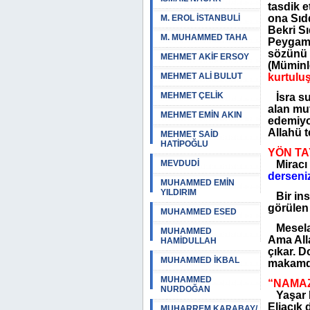
tasdik 
ona Sıd
M. EROL İSTANBULİ
Bekri Sı
M. MUHAMMED TAHA
Peygamb
sözünü 
MEHMET AKİF ERSOY
(Müminl
MEHMET ALİ BULUT
kurtuluş
MEHMET ÇELİK
İsra sur
alan mut
MEHMET EMİN AKIN
edemiyor
Allahü t
MEHMET SAİD
HATİPOĞLU
YÖN TA
MEVDUDİ
Miracı 
derseni
MUHAMMED EMİN
YILDIRIM
Bir ins
görülen 
MUHAMMED ESED
Mesela 
MUHAMMED
Ama Alla
HAMİDULLAH
çıkar. D
MUHAMMED İKBAL
makamda
MUHAMMED
“NAMAZ
NURDOĞAN
Yaşar 
Eliaçık
MUHARREM KARABAY/