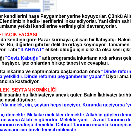
er kendilerini haşa Peygamber yerine koyuyorlar. Çünkü Alla
 Efendimizin hadis-i şeriflerini inkar ediyorlar. Yani dinin sah
umlama yetkisi kendilerine verilmiş gibi davranıyorlar.
ELİAÇIK FACİASI
 kendine göre Pazar kurmaya çalışan bir İlahiyatçı. Bakın yi
ız. Bu, diğerleri gibi bir delil de ortaya koymuyor. Tamamen
ıyor. Tabi
“İLAHİYAT”
etiketi olduğu için cılız da olsa sesi çıkı
ğı
“Ceviz Kabuğu”
adlı programda inkarların ardı arkası gelmi
 başlıyor. İşte onlardan birkaç tanesi ve cevapları.
tçı inkarına ve saptırmalara başlamadan önce
“Dinde refor
 yetkilidir. Dinde reformu peygamberler yapar.”
Diyor ama k
ancına kastediyor.
ELEK, ŞEYTAN KOMİKLİĞİ
i insanlar bu İlahiyatçıya ancak güler. Bakın İlahiyatçı tarih
ğe nasıl düşüyor:
da melek, cin, şeytan hepsi geçiyor. Kuranda geçiyorsa ‘y
ç demektir. Melaike melekler demektir. Allah’ın güçleri de
ne varsa Allah’ın gücüdür. Melektir yani… Azrail Tanrının 
anrının övülüşü demektir. Cebrail Tanrının insanla konuşma
yacağı için böyle temsil edilmiştir.