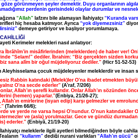
göze görünmeyen şeyler demektir. Duyu organlarının algılam
amadığımız perdenin gerisindeki olaylar durumlar ve nesnele
ağzına
“Allah”
lafzını bile alamayan İlahiyatçı
“Kuranda vars
erifleri hiç hesaba katmıyor. Ayrıca
“yok diyemezsiniz”
diyo
lirsiniz”
demeye getiriyor ve başlıyor yorumlamaya.
CAHİLLİĞİ
eti Kerimeler melekleri nasıl anlatıyor:
ra
İbrâhîm’in misâfirlerinden (meleklerden) de haber ver! On
erinde “Selam!” dediler. İbrahim: “Biz gerçekten sizden kor
 biz sana alîm bir oğul müjdeliyoruz dediler.”
(Hicr 51-52-53)
 Aleyhisselama çocuk müjdeleyenler meleklerdir ve insan su
iz Rabbin katındaki (Melek)ler O’na ibadet etmekten büyük
 yalnız O’na secde ederler”
(A’raf, 7/206)
nlar, Allah’ın şerefli kullarıdır. Onlar Allah’ın sözünden ö
lerini (hemen) yaparlar.”
(Enbiya, 21/26-27);
Allah’ın emirlerine (isyan edip) karşı gelmezler ve emrolund
.”
(Tahrim 66/6);
de ve yerde ne varsa hepsi O’nundur. O’nun katındakiler O’
östermezler ve (asla) yorulmazlar. Gece ve gündüz durmadan
is) ederler.”
(Enbiyâ, 21/19-20)
ahiyatçı meleklerle ilgili ayetleri bilmediğinden böyle cahi
Tealanın
“kullarım”
dediği nurani varlıkları
“Allah’ın gücü”
o