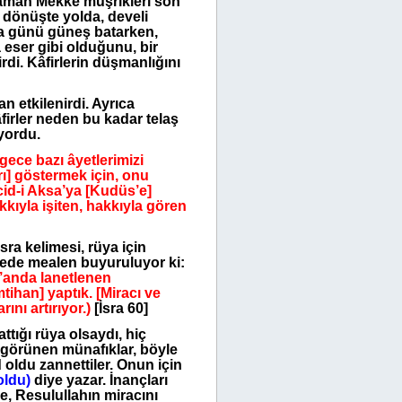
zaman Mekke müşrikleri son
e dönüşte yolda, develi
ba günü güneş batarken,
 eser gibi olduğunu, bir
rdi. Kâfirlerin düşmanlığını
 etkilenirdi. Ayrıca
firler neden bu kadar telaş
yordu.
ece bazı âyetlerimizi
rı] göstermek için, onu
id-i Aksa’ya [Kudüs’e]
kkıyla işiten, hakkıyla gören
ra kelimesi, rüya için
urede mealen buyuruluyor ki:
r’anda lanetlenen
tihan] yaptık. [Miracı ve
ını artırıyor.)
[İsra 60]
tığı rüya olsaydı, hiç
n görünen münafıklar, böyle
oldu zannettiler. Onun için
oldu)
diye yazar. İnançları
de, Resulullahın miracını