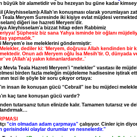
ğin büyük bir alametidir ve bu hezeyan bu güne kadar kimsey
 (Aleyhisselam)ı Allah’ın konuşması olarak yorumlayan zata 
Teala Meryem Suresinde iki kişiye evlat müjdesi vermektedir
selam) diğeri ise hazreti Meryem’dir.
ya Aleyhisselam’a bizzat hitap eden Rabbimiz
eriyya! Şüphesiz biz sana Yahya isminde bir oğlanı müjdel
adaş yapmadık.”
 Meryem’e ise meleklerini göndermiştir:
elekler, dediler ki: ‘Meryem, doğrusu Allah kendinden bir 
ektedir. Onun adı Meryem oğlu İsa Mesih’tir. O, dünyada ve 
r’ ve (Allah’a) yakın kılınanlardandır..’
Mevla Teala Hazreti Meryem’i “melekler” vasıtası ile müjdel
lmesi birden fazla meleğin müjdeleme hadisesine iştirak etti
çının tezi ile şöyle bir soru çıkıyor ortaya:
ın insan ile konuşan gücü “Cebrail” ise bu müjdeci melekle
h’ın kaç tane konuşan gücü vardır?
en tutarsanız tutun elinizde kalır. Tamamen tutarsız ve del
ulandırmak…
RPMASI
tçı
“cin olmadan adam çarpmaya”
çalışıyor. Cinler için diyo
 gerisindeki olaylar durumlar ve nesnelerdir.”