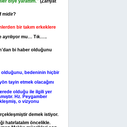
ler diye yarattım.”
(Zâriyât
f midir?
nlerden bir takım erkeklere
e ayrılıyor mu… Tık…..
an’dan bi haber olduğunu
 olduğunu, bedeninin hiçbir
yön tayin etmek olacağını
de olduğu ile ilgili yer
mamıştır. Hz. Peygamber
kleşmiş, o vizyonu
rçekleşmiştir demek istiyor.
 hatırlatalım öncelikle.