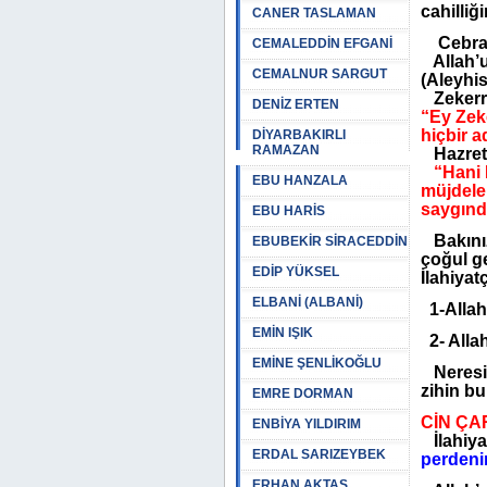
cahilli
CANER TASLAMAN
Cebrail
CEMALEDDİN EFGANİ
Allah’u 
CEMALNUR SARGUT
(Aleyhis
Zekerri
DENİZ ERTEN
“Ey Zek
hiçbir 
DİYARBAKIRLI
RAMAZAN
Hazreti
“Hani M
EBU HANZALA
müjdelem
saygındı
EBU HARİS
Bakınız 
EBUBEKİR SİRACEDDİN
çoğul ge
EDİP YÜKSEL
İlahiyat
ELBANİ (ALBANİ)
1-Allah’
EMİN IŞIK
2- Alla
EMİNE ŞENLİKOĞLU
Neresind
zihin b
EMRE DORMAN
CİN ÇA
ENBİYA YILDIRIM
İlahiya
ERDAL SARIZEYBEK
perdenin
ERHAN AKTAŞ