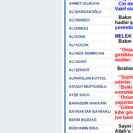
Cin de 
AHMET ULUKAYA
Vakıf ol
ALİ BARDAKOĞLU
Bakın 
ALİ DENİZCİ
hadisi ş
çevirebi
ALİ ERBAŞ
MELEK 
ALİ KÖSE
Bakın ay
ALİ KÜÇÜK
“Onla
ALİ RIZA DEMİRCAN
girdikl
dediler:
ALİ SUAVİ
İbrahim
ALİ ŞERİATİ
“Şüphes
ALPARSLAN KUYTUL
ederler,
ATASOY MÜFTÜOĞLU
“Belki o
emrettik
AYŞE SUCU
“Onlar, 
yaparlar
BAHADDİN HAKKANİ
“Gökler
BAYRAKTAR BAYRAKLI
kibir g
(ve takd
BEKİR BOZDAĞ
Sayın İl
BÜNYAMİN ERUL
Allah’u 