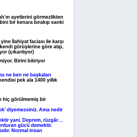
h’ın ayetlerini görmezlikten
ibini bir kenara bırakıp sanki
ne İlahiyat faciası ile karşı
 kendi görüşlerine göre atıp,
yor (çıkarılıyor)
yor. Birini bitiriyor
mu ne ben ne başkaları
endisi pek ala 1400 yıllık
te hiç görülmemiş bir
ok’ diyemezsiniz. Ama nedir
mektir yani. Deprem, rüzgâr…
durduran gücü demektir.
sıdır. Normal insan