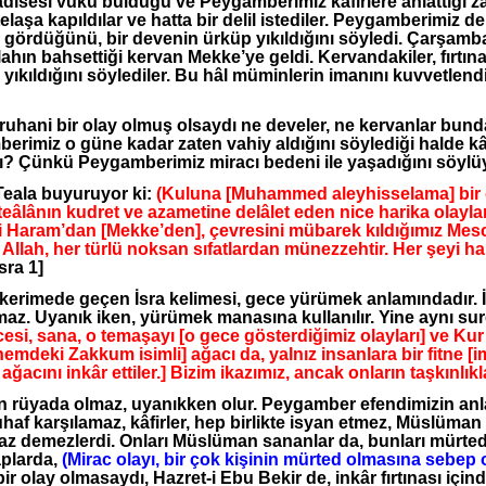
adisesi vuku bulduğu ve Peygamberimiz kafirlere anlattığı 
elaşa kapıldılar ve hatta bir delil istediler. Peygamberimiz d
r gördüğünü, bir devenin ürküp yıkıldığını söyledi. Çarşam
ahın bahsettiği kervan Mekke’ye geldi. Kervandakiler, fırtına
yıkıldığını söylediler. Bu hâl müminlerin imanını kuvvetlendi
hani bir olay olmuş olsaydı ne develer, ne kervanlar bundan
rimiz o güne kadar zaten vahiy aldığını söylediği halde kâ
ı? Çünkü Peygamberimiz miracı bedeni ile yaşadığını söylü
eala buyuruyor ki:
(Kuluna [Muhammed aleyhisselama] bir g
teâlânın kudret ve azametine delâlet eden nice harika olayla
i Haram’dan [Mekke’den], çevresini mübarek kıldığımız Mesc
Allah, her türlü noksan sıfatlardan münezzehtir. Her şeyi ha
sra 1]
kerimede geçen İsra kelimesi, gece yürümek anlamındadır. İs
maz. Uyanık iken, yürümek manasına kullanılır. Yine aynı s
cesi, sana, o temaşayı [o gece gösterdiğimiz olayları] ve Ku
mdeki Zakkum isimli] ağacı da, yalnız insanlara bir fitne [im
ğacını inkâr ettiler.] Bizim ikazımız, ancak onların taşkınlıklar
 rüyada olmaz, uyanıkken olur. Peygamber efendimizin anlat
haf karşılamaz, kâfirler, hep birlikte isyan etmez, Müslüma
az demezlerdi. Onları Müslüman sananlar da, bunları mürted 
aplarda,
(Mirac olayı, bir çok kişinin mürted olmasına sebep 
ir olay olmasaydı, Hazret-i Ebu Bekir de, inkâr fırtınası için