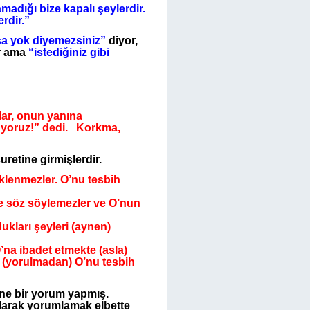
adığı bize kapalı şeylerdir.
rdir.”
a yok diyemezsiniz”
diyor,
r ama
“istediğiniz gibi
lar, onun yanına
kuyoruz!” dedi. Korkma,
retine girmişlerdir.
lenmezler. O’nu tesbih
nce söz söylemezler ve O’nun
ukları şeyleri (aynen)
na ibadet etmekte (asla)
 (yorulmadan) O’nu tesbih
lane bir yorum yapmış.
larak yorumlamak elbette