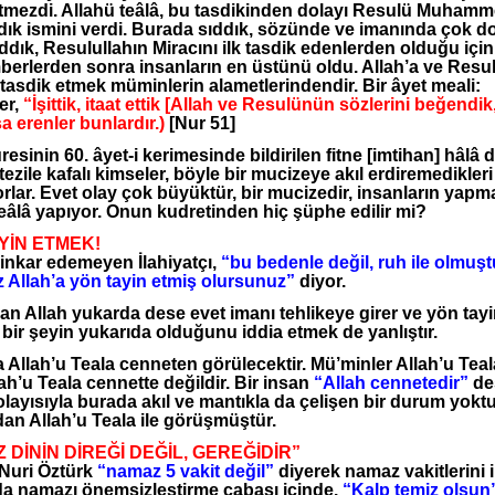
etmezdi. Allahü teâlâ, bu tasdikinden dolayı Resulü Muhamme
dık ismini verdi. Burada sıddık, sözünde ve imanında çok d
ddık, Resulullahın Miracını ilk tasdik edenlerden olduğu iç
erlerden sonra insanların en üstünü oldu. Allah’a ve Resul
tasdik etmek müminlerin alametlerindendir. Bir âyet meali:
er,
“İşittik, itaat ettik [Allah ve Resulünün sözlerini beğendik, 
a erenler bunlardır.)
[Nur 51]
esinin 60. âyet-i kerimesinde bildirilen fitne [imtihan] hâlâ 
ezile kafalı kimseler, böyle bir mucizeye akıl erdiremedikleri 
lar. Evet olay çok büyüktür, bir mucizedir, insanların yap
eâlâ yapıyor. Onun kudretinden hiç şüphe edilir mi?
YİN ETMEK!
inkar edemeyen İlahiyatçı,
“bu bedenle değil, ruh ile olmuşt
z Allah’a yön tayin etmiş olursunuz”
diyor.
an Allah yukarda dese evet imanı tehlikeye girer ve yön tay
bir şeyin yukarıda olduğunu iddia etmek de yanlıştır.
Allah’u Teala cenneten görülecektir. Mü’minler Allah’u Teal
h’u Teala cennette değildir. Bir insan
“Allah cennetedir”
de
olayısıyla burada akıl ve mantıkla da çelişen bir durum yoktu
n Allah’u Teala ile görüşmüştür.
 DİNİN DİREĞİ DEĞİL, GEREĞİDİR”
Nuri Öztürk
“namaz 5 vakit değil”
diyerek namaz vakitlerini i
 da namazı önemsizleştirme çabası içinde.
“Kalp temiz olsun