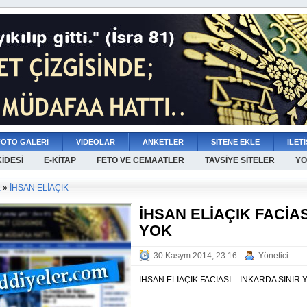
FOTO GALERİ
VİDEOLAR
ANKETLER
SİTENE EKLE
İLETİ
KİDESİ
E-KİTAP
FETÖ VE CEMAATLER
TAVSİYE SİTELER
YO
a
»
İHSAN ELİAÇIK
İHSAN ELİAÇIK FACİAS
YOK
30 Kasym 2014, 23:16
Yönetici
İHSAN ELİAÇIK FACİASI – İNKARDA SINIR 