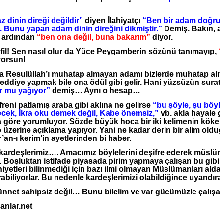
…
dinin direği değildir”
diyen İlahiyatçı
“Ben bir adam doğr
. Bunu yapan adam dinin direğini dikmiştir.”
Demiş. Bakın, a
p ardından
“ben ona değil, buna bakarım”
diyor.
il! Sen nasıl olur da Yüce Peygamberin sözünü tanımayıp,
yorsun!
 Resulüllah’ı muhatap almayan adamı bizlerde muhatap al
eddiye yapmak bile ona ödül gibi gelir. Hani yüzsüzün surat
 mu yağıyor”
demiş… Aynı o hesap…
eni patlamış araba gibi aklına ne gelirse
“bu şöyle, şu böyle
cek, İkra oku demek değil, Kabe önemsiz,”
vb. akla hayale
a göre yorumluyor. Sözde büyük hoca bir iki kelimenin köken
 üzerine açıklama yapıyor. Yani ne kadar derin bir alim old
an-ı kerim’in ayetlerinden bi haber.
ardeşlerimiz…. Amacımız böylelerini deşifre ederek müslüm
. Boşluktan istifade piyasada pirim yapmaya çalışan bu gibi
iyetleri bilinmediği için bazı ilmi olmayan Müslümanları aldata
abiliyorlar. Bu nedenle kardeşlerimizi olabildiğince uyandır
nnet sahipsiz değil… Bunu bilelim ve var gücümüzle çalış
anlar.net