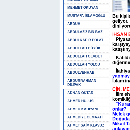
MEHMET OKUYAN
MUSTAFA İSLAMOĞLU
Bu kişil
geliyor,
ABDUH
dini yor
ABDULAZİZ BİN BAZ
İHSAN 
Piyasada
ABDULKADİR POLAT
karşıyay
ABDULLAH BÜYÜK
katıştır
ABDULLAH CEVDET
Katıldı
diğerine
ABDULLAH YOLCU
İlahiya
ABDULVEHHAB
yapmaya
İslam in
ABDURRAHMAN
DİLİPAK
CİN, M
ADNAN OKTAR
İlim ehl
komikli
AHMED HULUSİ
“Kuran’
onlar?
AHMED KADIYANİ
Melek gü
AHMEDİYE CEMAATİ
Doğada 
Mikail T
AHMET SAİM KLAVUZ
anlayama